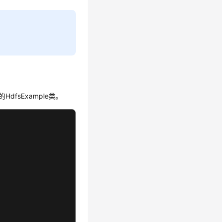
HdfsExample类。