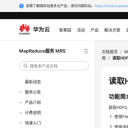
如需了解国际站更多云产品，请访问国际站。
https://www.huaweic
智果园
活动
产品
解决方案
MapReduce服务 MRS
文档首页
/
M
用
/
读取HD
读取
最新动态
服务公告
功能简
产品介绍
获取HDF
计费说明
使用Fi
快速入门
使用该