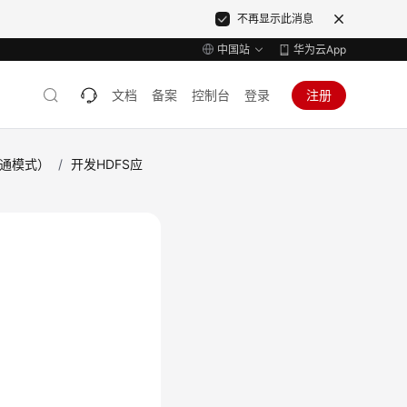
不再显示此消息
中国站
华为云App
文档
备案
控制台
登录
注册
普通模式）
/
开发HDFS应