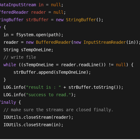
DataInputStream
in
=
null
;

fferedReader
reader
=
null
;

ringBuffer
strBuffer
=
new
StringBuffer
();

y
 {

  in = fSystem.open(path);

  reader = 
new
BufferedReader
(
new
InputStreamReader
(in));
  String sTempOneLine;

// write file
while
 ((sTempOneLine = reader.readLine()) != 
null
) {

      strBuffer.append(sTempOneLine);

 }

  LOG.info(
"result is : "
 + strBuffer.toString());

  LOG.info(
"success to read."
);

finally
 {

// make sure the streams are closed finally.
  IOUtils.closeStream(reader);

  IOUtils.closeStream(in);
