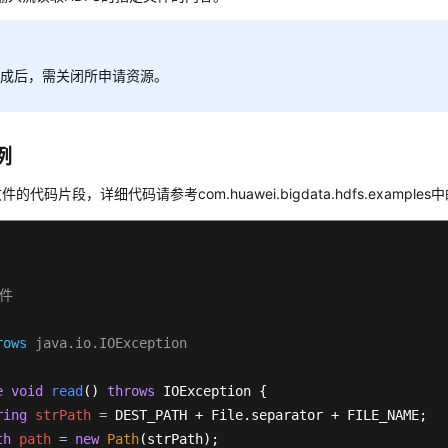
完成后，需关闭所申请资源。
例
的代码片段，详细代码请参考com.huawei.bigdata.hdfs.examples中的
件

rows
 java.io.IOException

e
void
read
()
throws
 IOException {

ring
strPath
=
 DEST_PATH + File.separator + FILE_NAME;

th
path
=
new
Path
(strPath);
