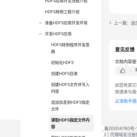
HDFS应用开发流程介绍
HDFS样例工程介绍
上一篇：追
准备HDFS应用开发环境
开发HDFS应用
HDFS样例程序开发思
意见反馈
路
文档内容是
初始化HDFS
创建HDFS目录
创建HDFS文件并写入
如您有其它
内容
频道来与我
云宝助手提
追加信息到HDFS指定
文件
读取HDFS指定文件内
容
©2026 Huaweicloud.com 版权所有
黔ICP备20004760号-
增值电信业务经营许可证：B1.B2-20200593 | 代理域名