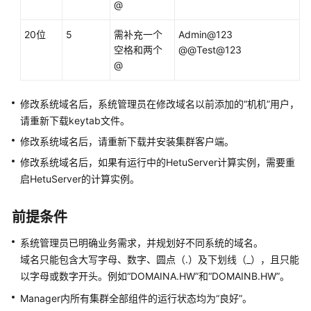
@
监
控
20位
5
需补充一个
Admin@123
指
空格和两个
@@Test@123
标
@
MRS
修改系统域名后，系统管理员在修改域名以前添加的“机机”用户，
集
请重新下载keytab文件。
群
健
修改系统域名后，请重新下载并安装集群客户端。
康
修改系统域名后，如果有运行中的
HetuServer
计算实例，需要重
检
启
HetuServer
的计算实例。
查
MRS
前提条件
集
系统管理员已明确业务需求，并规划好不同系统的域名。
群
域名只能包含大写字母、数字、圆点（.）及下划线（_），且只能
容
量
以字母或数字开头。例如“DOMAINA.HW”和“DOMAINB.HW”。
调
Manager内所有集群全部组件的运行状态均为“良好”。
整