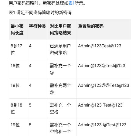
用户密码策略时，新密码处理如
表1
所示。
表1
满足不同密码策略时的新密码
MRS
集
最小密
字符种类
对比用户密
重置后的密码
群
码长度
码策略结果
运
维
8到17
4
已满足用户
Admin@123Test@123
说
位
密码策略
明
18位
4
需补充一个
Admin@123@Test@123
登
@
录
MRS
19位
4
需补充两个
Admin@123@@Test@123
集
@
群
8到18
5
需补充一个
Admin@123 Test@123
查
位
空格
看
MRS
19位
5
需补充一个
Admin@123 @Test@123
集
空格和一个
群