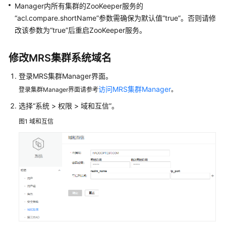
Manager内所有集群的ZooKeeper服务的
“acl.compare.shortName”参数需确保为默认值“true”。否则请修
备
改该参数为“true”后重启ZooKeeper服务。
份
恢
复
修改MRS集群系统域名
MRS
集
登录MRS集群Manager界面。
群
访问MRS集群Manager
登录集群Manager界面请参考
。
数
选择“系统 > 权限 > 域和互信”。
据
图1
域和互信
安
装
MRS
集
群
补
丁
MRS