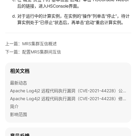
集
后的链接，进入HSConsole界面。
群
间
对于运行中的计算实例，在实例的“操作”列单击“停止”，待计
互
算实例处于“已停止”状态后，再单击“启动”重启计算实例。
信-
单
向
上一篇：MRS集群互信概述
访
下一篇：配置MRS集群间互信
问
配
相关文档
置
互
最新动态
信
Apache Log4j2 远程代码执行漏洞（CVE-2021-44228）公告
MRS
Apache Log4j2 远程代码执行漏洞（CVE-2021-44228）修复指导
集
简介
群
影响范围
的
用
户
权
意见反馈