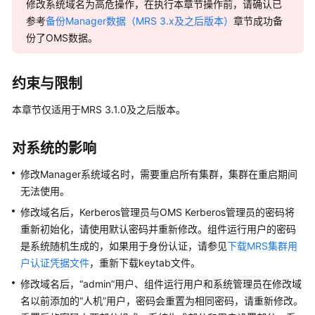
介
修改系统域名为高危操作，在执行本章节操作前，请确认已
绍
参考
备份Manager数据（MRS 3.x及之后版本）
章节成功备
份了OMS数据。
计
费
说
约束与限制
明
本章节仅适用于MRS 3.1.0及之后版本。
快
速
对系统的影响
入
门
修改Manager系统域名时，需要重启所有集群，集群在重启期间
无法使用。
用
修改域名后，Kerberos管理员与OMS Kerberos管理员的密码将
户
重新初始化，请使用默认密码并重新修改。组件运行用户的密码
指
是系统随机生成的，如果用于身份认证，请参见
下载MRS集群用
南
户认证凭据文件
，重新下载keytab文件。
修改域名后，“admin”用户、组件运行用户和系统管理员在修改域
准
名以前添加的“人机”用户，密码会重置为相同密码，请重新修改。
备