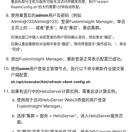
MRS
重启后部分主机与服务可能无法访问并触发告警，执行“restart-
RealmConfig.sh”后大约需要1分钟自动恢复。
集
群
使用重置后的
admin
用户及密码（例如
系
Admin@123Admin@123）登录FusionInsight Manager，单击
主页上的
或者“更多”，单击“重启”，重启集群。
统
域
在弹出窗口中输入当前登录的用户密码确认身份，然后单击“确定”。
名
在确认重启集群的对话框中单击“确定”，等待界面提示“操作成功。”，单击
“完成”。
配
退出FusionInsight Manager，重新登录正常表示配置已成功。
置
MRS
使用
omm
用户登录主管理节点，执行以下命令刷新作业提交客
集
户端配置：
群
sh /opt/executor/bin/refresh-client-config.sh
间
如果有运行中的
HetuServer
计算实例，需重启该计算实例。
互
信
使用用于访问
HetuServer
WebUI界面的用户登录
FusionInsight Manager。
配
选择“集群 > 服务 >
HetuServer
”，进入
HetuServer
服务页
置
面。
MRS
在“概览”页签下的“基本信息”区域，单击“HSConsole WebUI”