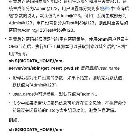
工
重置后的密码由两部分组成：系统生成部分和用户设置部分，系
作
统生成部分为Admin@123，用户设置部分规则参照
表2
中“密码后
缀”参数的说明，默认值为Admin@123。例如：系统生成部分为
MRS
Admin@123，用户设置部分为Test#$%@123，则此时重置后的
集
密码为Admin@123Test#$%@123。
群
重置后的密码必须满足当前用户密码策略，使用
omm
用户登录主
规
OMS节点后，执行如下工具脚本可以获取到修改域名后的“人机”
划
用户密码。
sh ${BIGDATA_HOME}/om-
购
server/om/sbin/get_reset_pwd.sh
买
密码后缀
user_name
MRS
密码后缀
为用户设置的参数，如果不指定，则填充为默认值，
集
默认值为
“Admin@123”
。
群
user_name
为可选参数，默认取值为
“admin”
。
安
命令中如果携带认证密码信息可能存在安全风险，在执行命令
装
前建议关闭系统的history命令记录功能，避免信息泄露。
MRS
例如：
集
群
sh ${BIGDATA_HOME}/om-
客