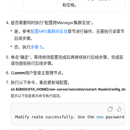
配
和空格。
置
集
是否需要同时执行“配置跨Manager集群互信”。
群
是，参考
配置MRS集群间互信
章节进行操作，无需执行该章节
互
后续步骤。
信
否，执行
步骤 5
。
管
理
单击“确定”，等待修改配置完成后再继续执行后续步骤，完成前
请勿提前执行后续步骤。
MRS
以
omm
用户登录主管理节点。
集
群
执行以下命令，重启更新域配置。
互
sh ${BIGDATA_HOME}/om-server/om/sbin/restart-RealmConfig.sh
信
提示以下信息表示命令执行成功。
概
述
Modify realm successfully. Use the 
new
 password 
t
修
改