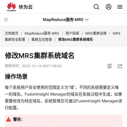
MapReduce服务 MRS
文档首页
/
MapReduce服务 MRS
/
用户指南
/
MRS集群运维
/
MRS
集群安全配置
/
集群互信管理
/
修改MRS集群系统域名
最
修改MRS集群系统域名
新
动
更新时间：
2025-10-14 GMT+08:00
态
操作场景
服
每个系统用户安全使用的范围定义为“域”，不同的系统需要定义唯
务
一的域名。FusionInsight Manager的域名在安装过程中生成，如果
公
需要修改为特定域名，系统管理员可通过FusionInsight Manager进
告
行配置。
产
警告：
品