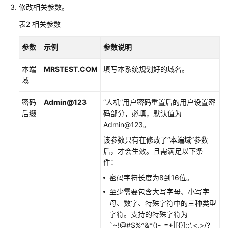
集
修改相关参数。
群
表2
相关参数
补
丁
参数
示例
参数说明
说
明
本端
MRSTEST
.
COM
填写本系统规划好的域名。
域
查
看
密码
Admin@123
“人机”用户密码重置后的用户设置密
MRS
后缀
码部分，必填，默认值为
集
Admin@123。
群
该参数只有在修改了“本端域”参数
日
后，才会生效。且需满足以下条
志
件：
MRS
密码字符长度为8到16位。
集
至少需要包含大写字母、小写字
群
母、数字、特殊字符中的三种类型
安
字符。支持的特殊字符为
全
`~!@#$%^&*()-_=+|[{}];:',<.>/?