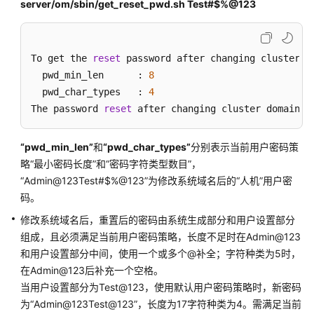
server/om/sbin/get_reset_pwd.sh Test#$%@123
户
端
To get the 
reset
 password after changing cluster do
提
  pwd_min_len      : 
8
交
  pwd_char_types   : 
4
MRS
The password 
作
reset
 after changing cluster domain n
业
“pwd_min_len”
和
“pwd_char_types”
分别表示当前用户密码策
管
略“最小密码长度”和“密码字符类型数目”，
理
“Admin@123Test#$%@123”为修改系统域名后的“人机”用户密
MRS
码。
集
群
修改系统域名后，重置后的密码由系统生成部分和用户设置部分
组成，且必须满足当前用户密码策略，长度不足时在Admin@123
MRS
和用户设置部分中间，使用一个或多个@补全；字符种类为5时，
集
在Admin@123后补充一个空格。
群
当用户设置部分为Test@123，使用默认用户密码策略时，新密码
运
为“Admin@123Test@123”，长度为17字符种类为4。需满足当前
维