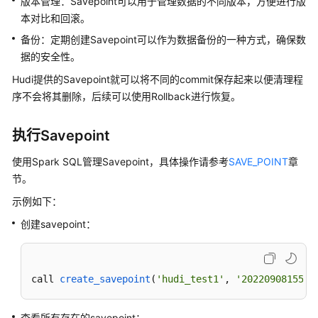
介
版本管理：Savepoint可以用于管理数据的不同版本，方便进行版
绍
本对比和回滚。
备份：定期创建Savepoint可以作为数据备份的一种方式，确保数
计
据的安全性。
费
Hudi提供的Savepoint就可以将不同的commit保存起来以便清理程
说
明
序不会将其删除，后续可以使用Rollback进行恢复。
快
执行Savepoint
速
入
使用Spark SQL管理Savepoint，具体操作请参考
SAVE_POINT
章
门
节。
示例如下：
用
户
创建savepoint：
指
南
call 
create_savepoint
(
'hudi_test1'
, 
'2022090815542
组
件
查看所有存在的savepoint：