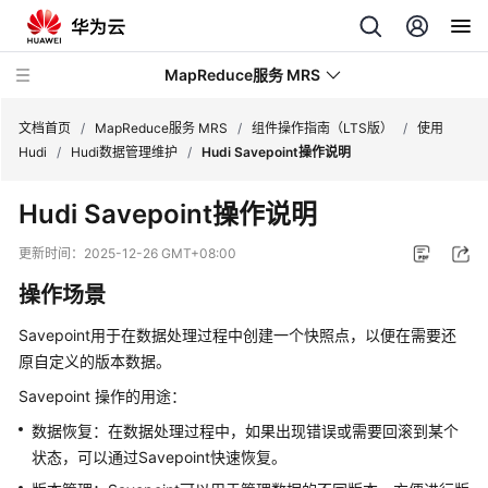
MapReduce服务 MRS
文档首页
/
MapReduce服务 MRS
/
组件操作指南（LTS版）
/
使用
Hudi
/
Hudi数据管理维护
/
Hudi Savepoint操作说明
最
Hudi Savepoint操作说明
新
动
更新时间：
2025-12-26 GMT+08:00
态
操作场景
服
Savepoint用于在数据处理过程中创建一个快照点，以便在需要还
务
原自定义的版本数据。
公
告
Savepoint 操作的用途：
数据恢复：在数据处理过程中，如果出现错误或需要回滚到某个
产
状态，可以通过Savepoint快速恢复。
品