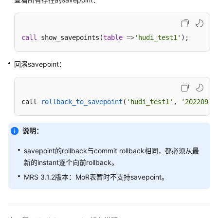
操
作
指
南
call
 show_savepoints(
table
=
>
'hudi_test1'
);
（LTS
版）
回滚savepoint：
使
用
ClickHouse
call 
rollback_to_savepoint
(
'hudi_test1'
, 
'20220908
使
说明：
用
DBService
savepoint的rollback与commit rollback相同，都必须从最
新的instant逐个向前rollback。
使
用
MRS 3.1.2版本：MoR表暂时不支持savepoint。
Doris
使