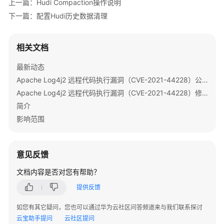
用
上一篇：Hudi Compaction操作说明
Flink
下一篇：配置Hudi历史数据清理
使
用
相关文档
Flume
最新动态
使
Apache Log4j2 远程代码执行漏洞（CVE-2021-44228）公告
用
Apache Log4j2 远程代码执行漏洞（CVE-2021-44228）修复指导
Guardian
简介
影响范围
使
用
HBase
意见反馈
使
文档内容是否对您有帮助？
用
提供反馈
HDFS
如您有其它疑问，您也可以通过华为云社区问答频道来与我们联系探讨
使
云宝助手提问
云社区提问