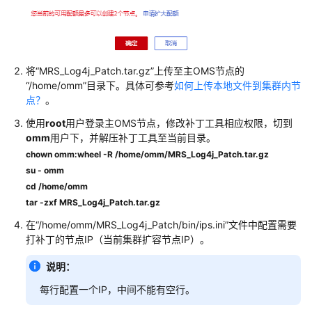
告
产
品
变
将“MRS_Log4j_Patch.tar.gz”上传至主OMS节点的
更
“/home/omm”目录下。具体可参考
如何上传本地文件到集群内节
公
点？
。
告
使用
root
用户登录主OMS节点，修改补丁工具相应权限，切到
omm
用户下，并解压补丁工具至当前目录。
集
chown omm:wheel -R /home/omm/MRS_Log4j_Patch.tar.gz
群
su - omm
版
cd /home/omm
本
tar -zxf MRS_Log4j_Patch.tar.gz
公
告
在“/home/omm/MRS_Log4j_Patch/bin/ips.ini”文件中配置需要
打补丁的节点IP（当前集群扩容节点IP）。
产
品
说明：
介
每行配置一个IP，中间不能有空行。
绍