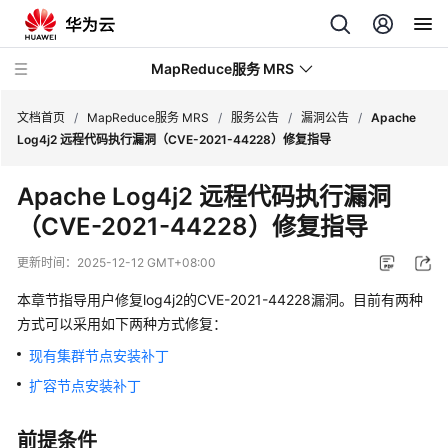
MapReduce服务 MRS
文档首页
/
MapReduce服务 MRS
/
服务公告
/
漏洞公告
/
Apache
Log4j2 远程代码执行漏洞（CVE-2021-44228）修复指导
最
Apache Log4j2 远程代码执行漏洞
新
（CVE-2021-44228）修复指导
动
态
更新时间：
2025-12-12 GMT+08:00
服
本章节指导用户修复log4j2的CVE-2021-44228漏洞。目前有两种
务
方式可以采用如下两种方式修复：
公
现有集群节点安装补丁
告
扩容节点安装补丁
漏
洞
前提条件