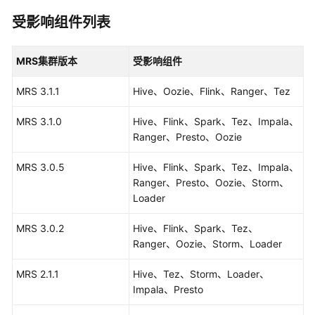
通
受影响组件列表
用
参
考
MRS集群版本
受影响组件
产
MRS 3.1.1
Hive、Oozie、Flink、Ranger、Tez
品
术
MRS 3.1.0
Hive、Flink、Spark、Tez、Impala、
语
Ranger、Presto、Oozie
MRS 3.0.5
Hive、Flink、Spark、Tez、Impala、
责
Ranger、Presto、Oozie、Storm、
任
Loader
共
担
MRS 3.0.2
Hive、Flink、Spark、Tez、
Ranger、Oozie、Storm、Loader
云
服
MRS 2.1.1
Hive、Tez、Storm、Loader、
务
Impala、Presto
等
级