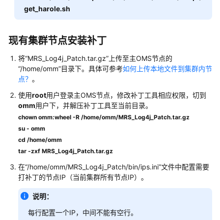
get_harole.sh
远
程
代
现有集群节点安装补丁
码
执
将“MRS_Log4j_Patch.tar.gz”上传至主OMS节点的
行
“/home/omm”目录下。具体可参考
如何上传本地文件到集群内节
漏
点？
。
洞
使用
root
用户登录主OMS节点，修改补丁工具相应权限，切到
（CVE-
omm
用户下，并解压补丁工具至当前目录。
2021-
chown omm:wheel -R /home/omm/MRS_Log4j_Patch.tar.gz
44228）
修
su - omm
复
cd /home/omm
指
tar -zxf MRS_Log4j_Patch.tar.gz
导
在“/home/omm/MRS_Log4j_Patch/bin/ips.ini”文件中配置需要
打补丁的节点IP（当前集群所有节点IP）。
MRS
Fastjson
说明：
漏
每行配置一个IP，中间不能有空行。
洞