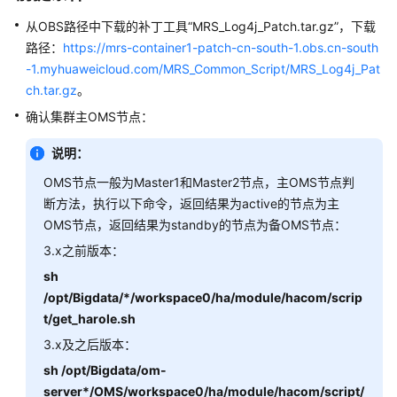
公
告
从OBS路径中下载的补丁工具“MRS_Log4j_Patch.tar.gz”，下载
路径：
https://mrs-container1-patch-cn-south-1.obs.cn-south
Apache
-1.myhuaweicloud.com/MRS_Common_Script/MRS_Log4j_Pat
Log4j2
ch.tar.gz
。
远
确认集群主OMS节点：
程
代
说明：
码
执
OMS节点一般为Master1和Master2节点，主OMS节点判
行
断方法，执行以下命令，返回结果为active的节点为主
漏
OMS节点，返回结果为standby的节点为备OMS节点：
洞
3.x之前版本：
（CVE-
sh
2021-
44228）
/opt/Bigdata/*/workspace0/ha/module/hacom/scrip
公
t/get_harole.sh
告
3.x及之后版本：
sh /opt/Bigdata/om-
Apache
server*/OMS/workspace0/ha/module/hacom/script/
Log4j2