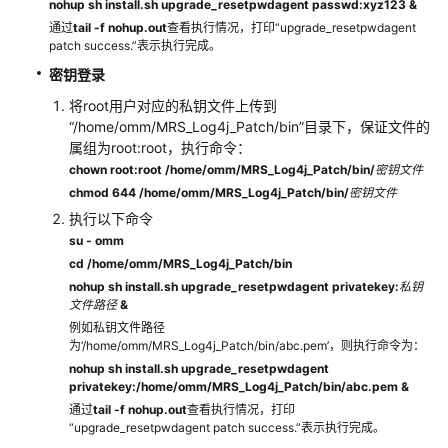
nohup sh install.sh upgrade_resetpwdagent passwd:xyz123 &
见
通过
tail -f nohup.out
查看执行情况，打印“upgrade_resetpwdagent
问
patch success.”表示执行完成。
题
密钥登录
将root用户对应的私钥文件上传到
故
“/home/omm/MRS_Log4j_Patch/bin”目录下，保证文件的
障
属组为root:root，执行命令：
排
chown root:root /home/omm/MRS_Log4j_Patch/bin/
密钥文件
除
chmod 644 /home/omm/MRS_Log4j_Patch/bin/
密钥文件
执行以下命令
视
su - omm
频
cd /home/omm/MRS_Log4j_Patch/bin
帮
nohup sh install.sh upgrade_resetpwdagent privatekey:
私钥
助
文件路径
&
例如私钥文件路径
文
为‘/home/omm/MRS_Log4j_Patch/bin/abc.pem’，则执行命令为：
档
nohup sh install.sh upgrade_resetpwdagent
下
privatekey:/home/omm/MRS_Log4j_Patch/bin/abc.pem &
载
通过
tail -f nohup.out
查看执行情况，打印
“upgrade_resetpwdagent patch success.”表示执行完成。