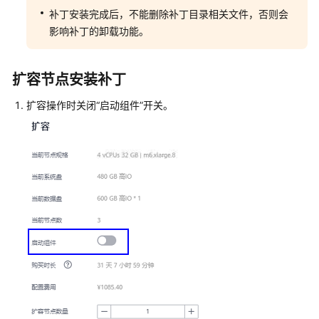
Linux
补丁安装完成后，不能删除补丁目录相关文件，否则会
内
影响补丁的卸载功能。
核
权
限
扩容节点安装补丁
提
升
扩容操作时关闭“启动组件”开关。
漏
洞
（CVE-
2026-
43284）
公
告
版
本
支
持
公