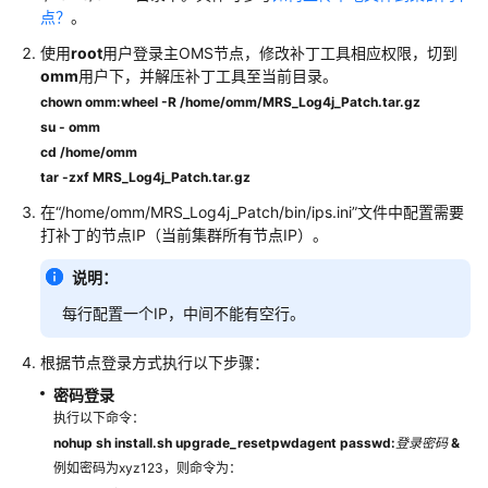
点？
。
发
指
使用
root
用户登录主OMS节点，修改补丁工具相应权限，切到
南
omm
用户下，并解压补丁工具至当前目录。
chown omm:wheel -R /home/omm/MRS_Log4j_Patch.tar.gz
API
su - omm
参
cd /home/omm
考
tar -zxf MRS_Log4j_Patch.tar.gz
在“/home/omm/MRS_Log4j_Patch/bin/ips.ini”文件中配置需要
SDK
打补丁的节点IP（当前集群所有节点IP）。
参
考
说明：
每行配置一个IP，中间不能有空行。
场
景
根据节点登录方式执行以下步骤：
代
码
密码登录
示
执行以下命令：
例
nohup sh install.sh upgrade_resetpwdagent passwd:
登录密码
&
例如密码为xyz123，则命令为：
常