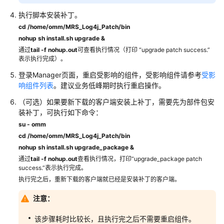
修
执行脚本安装补丁。
复
cd /home/omm/MRS_Log4j_Patch/bin
指
nohup sh install.sh upgrade &
导
通过
tail -f nohup.out
可查看执行情况（打印 “upgrade patch success.”
表示执行完成）。
Linux
内
登录Manager页面，重启受影响的组件，受影响组件请参考
受影
核
响组件列表
。建议业务低峰期时执行重启操作。
权
（可选）如果要新下载的客户端安装上补丁，需要先为部件包安
限
装补丁，可执行如下命令：
提
su - omm
升
cd /home/omm/MRS_Log4j_Patch/bin
漏
nohup sh install.sh upgrade_package &
洞
通过
tail -f nohup.out
查看执行情况，打印“upgrade_package patch
（CVE-
success.”表示执行完成。
2026-
执行完之后，重新下载的客户端就已经是安装补丁的客户端。
31431）
公
注意：
告
该步骤耗时比较长，且执行完之后不需要重启组件。