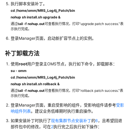
执行脚本安装补丁。
计
cd /home/omm/MRS_Log4j_Patch/bin
费
nohup sh install.sh upgrade &
说
通过
tail -f nohup.out
可查看执行情况，打印“upgrade patch success.”表
明
示执行完成。
登录Manager页面，启动新扩容节点上的实例。
快
速
入
补丁卸载方法
门
使用
root
用户登录主OMS节点，执行如下命令，卸载脚本：
su - omm
用
cd /home/omm/MRS_Log4j_Patch/bin
户
指
nohup sh install.sh rollback &
南
通过
tail -f nohup.out
可查看执行情况，打印“rollback patch success.”表
示执行完成。
组
登录Manager页面，重启受影响的组件，受影响组件请参考
受影
件
响组件列表
。建议业务低峰期时执行重启操作。
操
如果安装补丁时执行了
现有集群节点安装补丁
的
6
，且希望回退
作
部件包中的修改，可在
2
执行完之后执行如下操作：