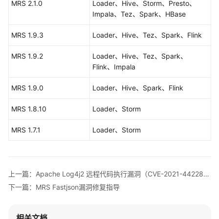
MRS 2.1.0
Loader、Hive、Storm、Presto、
协
Impala、Tez、Spark、HBase
议
（SLA）
MRS 1.9.3
Loader、Hive、Tez、Spark、Flink
白
MRS 1.9.2
Loader、Hive、Tez、Spark、
皮
Flink、Impala
书
资
MRS 1.9.0
Loader、Hive、Spark、Flink
源
MRS 1.8.10
Loader、Storm
支
持
MRS 1.7.1
Loader、Storm
区
域
系
上一篇：Apache Log4j2 远程代码执行漏洞（CVE-2021-44228）公告
统
下一篇：MRS Fastjson漏洞修复指导
权
限
相关文档