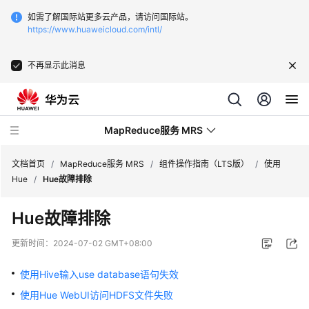
如需了解国际站更多云产品，请访问国际站。
https://www.huaweicloud.com/intl/
不再显示此消息
MapReduce服务 MRS
文档首页
/
MapReduce服务 MRS
/
组件操作指南（LTS版）
/
使用
Hue
/
Hue故障排除
最
Hue故障排除
新
动
更新时间：
2024-07-02 GMT+08:00
态
使用Hive输入use database语句失效
服
使用Hue WebUI访问HDFS文件失败
务