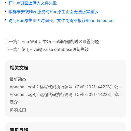
公
在Hue页面上传大文件失败
告
集群未安装Hive服务时Hue原生页面无法正常显示
访问Hue原生页面时间长，文件浏览器报错Read timed out
产
品
介
上一篇：Hue WebUI中Oozie编辑器的时区设置问题
绍
下一篇：使用Hive输入use database语句失效
计
费
相关文档
说
明
最新动态
Apache Log4j2 远程代码执行漏洞（CVE-2021-44228）公告
快
速
Apache Log4j2 远程代码执行漏洞（CVE-2021-44228）修复指导
入
简介
门
影响范围
用
户
意见反馈