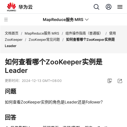
MapReduce服务 MRS
文档首页
/
MapReduce服务 MRS
/
组件操作指南（普通版）
/
使用
ZooKeeper
/
ZooKeeper常见问题
/
如何查看哪个ZooKeeper实例是
Leader
最
新
如何查看哪个ZooKeeper实例是
动
Leader
态
更新时间：
2024-12-13 GMT+08:00
服
务
问题
公
告
如何查看ZooKeeper实例的角色是Leader还是Follower？
产
回答
品