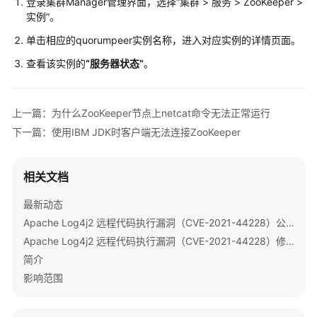
介
登录集群Manager管理界面，选择“集群 > 服务 > ZooKeeper >
绍
实例”。
单击相应的quorumpeer实例名称，进入对应实例的详情页面。
计
查看该实例的
“服务器状态”
。
费
说
明
上一篇：为什么ZooKeeper节点上netcat命令无法正常运行
快
下一篇：使用IBM JDK时客户端无法连接ZooKeeper
速
入
门
相关文档
最新动态
用
户
Apache Log4j2 远程代码执行漏洞（CVE-2021-44228）公告
指
Apache Log4j2 远程代码执行漏洞（CVE-2021-44228）修复指导
南
简介
影响范围
组
件