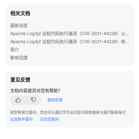
用
Flink
相关文档
使
最新动态
用
Apache Log4j2 远程代码执行漏洞（CVE-2021-44228）公告
Flume
Apache Log4j2 远程代码执行漏洞（CVE-2021-44228）修复指导
简介
使
用
影响范围
Guardian
使
意见反馈
用
文档内容是否对您有帮助？
HBase
提供反馈
使
用
如您有其它疑问，您也可以通过华为云社区问答频道来与我们联系探讨
HDFS
云宝助手提问
云社区提问
使