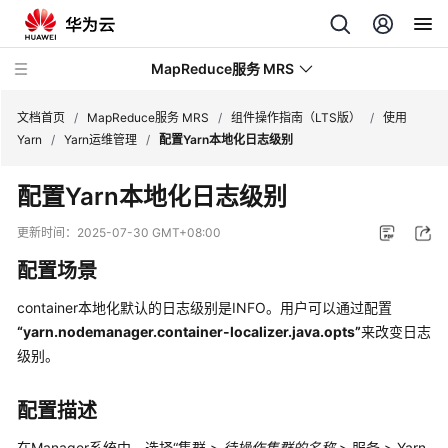
MapReduce服务 MRS
文档首页
/
MapReduce服务 MRS
/
组件操作指南（LTS版）
/
使用
Yarn
/
Yarn运维管理
/
配置Yarn本地化日志级别
最
配置Yarn本地化日志级别
新
动
更新时间：
2025-07-30 GMT+08:00
态
配置场景
服
container本地化默认的日志级别是INFO。用户可以通过配置
务
“yarn.nodemanager.container-localizer.java.opts”
来改变日志
公
级别。
告
产
配置描述
品
在Manager系统中，选择“集群 >
待操作集群的名称
> 服务 > Yarn