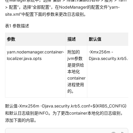
介
绍
> 配置”，选择
“全部配置”
，在NodeManager的配置文件
“yarn-
site.xml”
中配置下面的参数来更改日志级别。
计
表1
参数描述
费
说
参数
描述
默认值
明
yarn.nodemanager.container-
附加的
-Xmx256m -
快
localizer.java.opts
jvm参数
Djava.security.krb5.
速
是提供给
入
本地化
门
container
进程使用
用
的。
户
指
默认值-Xmx256m -Djava.security.krb5.conf=${KRB5_CONFIG}
南
和默认日志级别是INFO。为了更改container本地化的日志级别，
添加下面的内容。
组
件