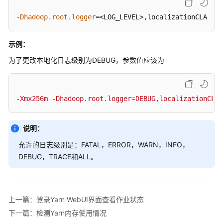
操
作
-Dhadoop.root.logger
=<LOG_LEVEL>,localizationCLA
指
南
示例：
（LTS
版）
为了更改本地化日志级别为DEBUG，参数值应该为
使
用
-Xmx256m -Dhadoop.root.logger=DEBUG,localizationCLA
ClickHouse
使
说明：
用
允许的日志级别是：FATAL，ERROR，WARN，INFO，
DBService
DEBUG，TRACE和ALL。
使
用
Doris
上一篇：登录Yarn WebUI界面查看作业状态
下一篇：检测Yarn内存使用情况
使