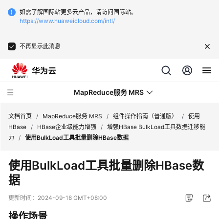
如需了解国际站更多云产品，请访问国际站。
https://www.huaweicloud.com/intl/
不再显示此消息
MapReduce服务 MRS
文档首页
/
MapReduce服务 MRS
/
组件操作指南（普通版）
/
使用
HBase
/
HBase企业级能力增强
/
增强HBase BulkLoad工具数据迁移能
力
/
使用BulkLoad工具批量删除HBase数据
最
新
使用BulkLoad工具批量删除HBase数
动
据
态
更新时间：
2024-09-18 GMT+08:00
服
务
操作场景