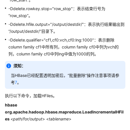
指
-Ddelete.rowkey.stop="row_stop"：表示结束行号为
南
“row_stop”。
组
-Ddelete.hfile.output="/output/destdir/"：表示执行结果输出到
件
“/output/destdir/”目录下。
操
-Ddelete.qualifier="cf1,cf0:vch,cf0:lng:1000"：表示删除
作
column family cf1中所有列，column family cf0中列为vch的
指
列，column family cf0中列lng中值为1000的列。
南
（LTS
须知：
版）
当HBase已经配置透明加密后，“批量删除”操作注意事项请参
组
考
7
。
件
操
执行以下命令，加载HFiles。
作
hbase
指
org.apache.hadoop.hbase.mapreduce.LoadIncrementalHFil
南
（普
es
<
path/for/output
> <
tablename
>
通