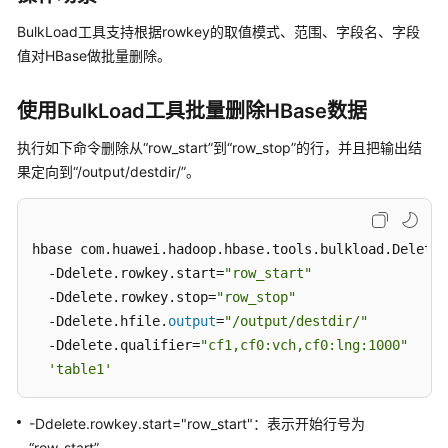
公
告
BulkLoad工具支持根据rowkey的取值模式、范围、字段名、字段
值对HBase做批量删除。
产
品
使用BulkLoad工具批量删除HBase数据
介
绍
执行如下命令删除从“row_start”到“row_stop”的行，并且把输出结
果定向到“/output/destdir/”。
计
费
说
hbase com.huawei.hadoop.hbase.tools.bulkload.DeleteD
明
  -Ddelete.rowkey.start=
"row_start"
  -Ddelete.rowkey.stop=
"row_stop"
快
  -Ddelete.hfile.
output
=
"/output/destdir/"
速
入
  -Ddelete.qualifier=
"cf1,cf0:vch,cf0:lng:1000"
门
'table1'
用
-Ddelete.rowkey.start="row_start"：表示开始行号为
户
“row_start”。