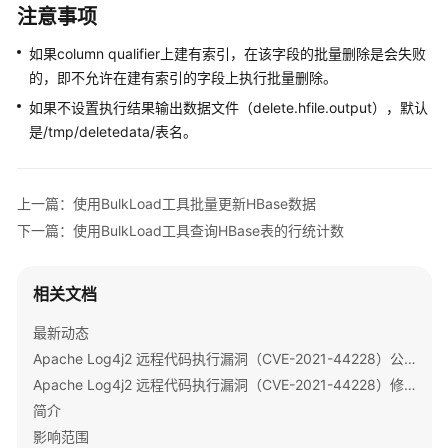
版）
注意事项
使
如果column qualifier上建有索引，在该字段的批量删除是会失败
用
的，即不允许在建有索引的字段上执行批量删除。
ClickHouse
如果不设置执行结果输出数据文件（delete.hfile.output），默认
是/tmp/deletedata/表名。
使
用
DBService
上一篇：使用BulkLoad工具批量更新HBase数据
下一篇：使用BulkLoad工具查询HBase表的行统计数
使
用
Flink
相关文档
使
最新动态
用
Apache Log4j2 远程代码执行漏洞（CVE-2021-44228）公告
Flume
Apache Log4j2 远程代码执行漏洞（CVE-2021-44228）修复指导
简介
使
用
影响范围