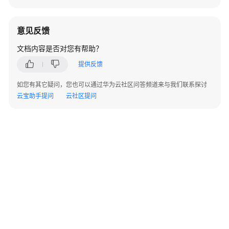
HBase
创
意见反馈
建
文档内容是否对您有帮助？
HBase
权
提供反馈
限
角
如您有其它疑问，您也可以通过华为云社区问答频道来与我们联系探讨
色
云宝助手提问
云社区提问
HBase
客
户
端
使
用
实
践
快