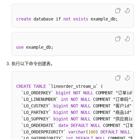
系
统
文
create
 database if 
not
exists
 example_db;
件
至
HDFS
use
 example_db;
基
于
执行以下命令创建表。
Kafka
的
Word
CREATE
TABLE
 `lineorder_stream_u` (

Count
  `LO_ORDERKEY` 
bigint
NOT
NULL
 COMMENT "订单id",

数
  `LO_LINENUMBER` 
int
NOT
NULL
 COMMENT "订单码",

据
  `LO_CUSTKEY` 
bigint
NOT
NULL
 COMMENT "客户id",

流
  `LO_PARTKEY` 
bigint
NOT
NULL
 COMMENT "商品id",

统
  `LO_SUPPKEY` 
bigint
NOT
NULL
 COMMENT "供应商id",

计
  `LO_ORDERDATE` 
date
DEFAULT
NULL
 COMMENT "订单日
案
  `LO_ORDERPRIORITY` 
varchar
(
100
) 
DEFAULT
NULL
 CO
例
  `LO_SHIPPRIORITY` 
int
DEFAULT
NULL
 COMMENT "物