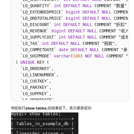
  `LO_QUANTITY` 
int
DEFAULT
NULL
 COMMENT "数量",

实
  `LO_EXTENDEDPRICE` 
bigint
DEFAULT
NULL
 COMMENT
时
  `LO_ORDTOTALPRICE` 
bigint
DEFAULT
NULL
 COMMENT
OLAP
  `LO_DISCOUNT` 
int
DEFAULT
NULL
 COMMENT "折扣",

数
  `LO_REVENUE` 
bigint
DEFAULT
NULL
 COMMENT "收入",

据
  `LO_SUPPLYCOST` 
int
DEFAULT
NULL
 COMMENT "成本",

分
  `LO_TAX` 
int
DEFAULT
NULL
 COMMENT "税款",

  `LO_COMMITDATE` 
date
DEFAULT
NULL
 COMMENT "承诺
析
  `LO_SHIPMODE` 
varchar
(
100
) 
NOT
NULL
 COMMENT "运
) 
UNIQUE
 KEY (

实
  `LO_ORDERKEY`,

时
  `LO_LINENUMBER`,

OLAP
  `LO_CUSTKEY`,

场
  `LO_PARTKEY`,

景
  `LO_SUPPKEY`,

介
  `LO_ORDERDATE`

绍
) 
PARTITION
BY
RANGE
(`LO_ORDERDATE`) (

例如执行
show tables;
后结果如下，表示建表成功：
PARTITION
 `p1992`

通
VALUES
过
    LESS THAN ("1993-01-01"),

CDM
PARTITION
 `p1993`
