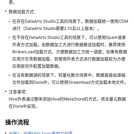
操
景。
作
数据加载方式：
指
南
在存在DataArts Studio工具的场景下，数据加载统一使用CDM
（LTS
进行（DataArts Studio需要2.10及以上版本）。
版）
在不存在DataArts Studio工具的场景下，可以使用Spark或者
外表方式加载。由数据加工方进行数据推送加载时，推荐使用
组
BrokerLoad加载方式，方便数据加工方统一调度；如果有数据
件
应用方负责数据加载，则使用外表方式进行数据加载较为方便
操
应用层另外配置加载数据。
作
指
在没有数据湖的场景下，轻量化数仓场景中，数据直接由源端
南
文件加载到Doris中，可以使用Streamload方式加载本地文件。
（普
注意事项：
通
Hive外表通过整体添加Hive的MetaStore的方式，将全量元数据
版）
在Doris中呈现。
最
佳
操作流程
实
践
步骤1：创建MRS Doris集群并配置