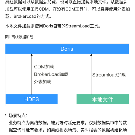
介
离线数据可以从数据湖加载，也可以直接加载本地文件。从数据湖
绍
加载可以使用工具CDM，在没有CDM工具时，可以直接使用外表加
载、BrokerLoad的方式。
计
本地文件加载则使用Doris自带的StreamLoad工具。
费
说
图1
离线数据加载
明
快
速
入
门
用
户
指
南
场景特点：
组
业务特点为离线数据，端到端时延无要求，仅对数据集市中的数
件
据查询时延有要求，如离线报表场景、实时报表的数据初始化场