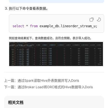
将
执行以下命令查看表数据。
本
地
CSV
文
select
 * 
from
 example_db.lineorder_stream_u;
件
导
例如查询结果如下，查询数据成功，且符合预期，表示导入成功。
入
Doris
通
过
Broker
Load
将
上一篇：通过Spark读取Hive外表数据并写入Doris
ORC
下一篇：通过Broker Load将ORC格式的Hive数据导入Doris
格
式
的
相关文档
Hive