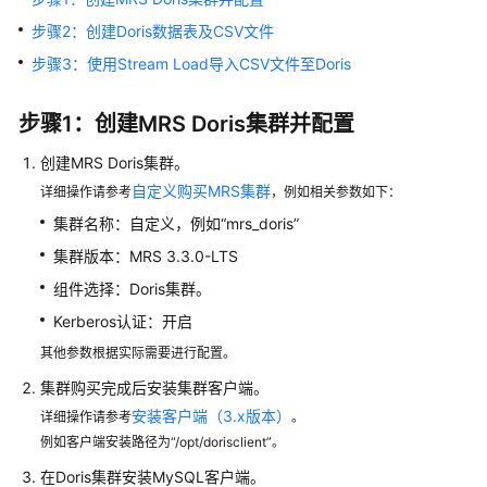
步骤2：创建Doris数据表及CSV文件
MRS
步骤3：使用Stream Load导入CSV文件至Doris
最
佳
实
步骤1：创建MRS Doris集群并配置
践
创建MRS Doris集群。
汇
总
自定义购买MRS集群
详细操作请参考
，例如相关参数如下：
集群名称：自定义，例如“mrs_doris”
数
集群版本：MRS 3.3.0-LTS
据
分
组件选择：Doris集群。
析
Kerberos认证：开启
其他参数根据实际需要进行配置。
使
用
集群购买完成后安装集群客户端。
Spark2x
安装客户端（3.x版本）
详细操作请参考
。
实
例如客户端安装路径为“/opt/dorisclient”。
现
在Doris集群安装MySQL客户端。
车