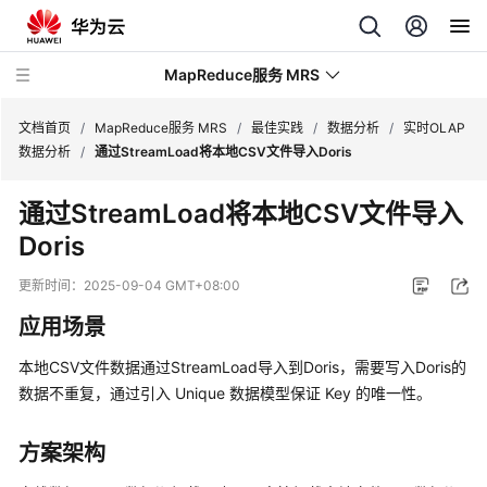
MapReduce服务 MRS
文档首页
/
MapReduce服务 MRS
/
最佳实践
/
数据分析
/
实时OLAP
数据分析
/
通过StreamLoad将本地CSV文件导入Doris
最
通过StreamLoad将本地CSV文件导入
新
Doris
动
态
更新时间：
2025-09-04 GMT+08:00
服
应用场景
务
公
本地CSV文件数据通过StreamLoad导入到Doris，需要写入Doris的
告
数据不重复，通过引入 Unique 数据模型保证 Key 的唯一性。
产
方案架构
品