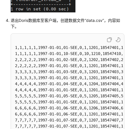
将
VALUES
Hive
    LESS THAN ("1994-01-01"),

外
PARTITION
 `p1994`

退出Doris数据库至客户端，创建数据文件“data.csv”，内容如
表
VALUES
下。
    LESS THAN ("1995-01-01"),

数
PARTITION
 `p1995`

据
VALUES
迁
    LESS THAN ("1996-01-01"),

移
1,1,1,1,1,1997-01-01,01-SEE,0,1,1201,18547401,1,23
PARTITION
 `p1996`

到
1,1,1,1,1,1997-01-01,10-SEE,0,10,1210,18547410,10,
VALUES
MRS
2,2,2,2,2,1997-01-01,02-SEE,0,2,1202,18547402,2,23
    LESS THAN ("1997-01-01"),

2,2,2,2,2,1997-01-01,01-SEE,0,1,1201,18547401,1,23
Doris
PARTITION
 `p1997`

3,3,3,3,3,1997-01-01,03-SEE,0,3,1203,18547403,3,23
VALUES
3,3,3,3,3,1997-01-01,01-SEE,0,1,1201,18547401,1,23
通
    LESS THAN ("1998-01-01"),

4,4,4,4,4,1997-01-01,04-SEE,0,4,1204,18547404,4,23
过
PARTITION
 `p1998`

4,4,4,4,4,1997-01-01,01-SEE,0,1,1201,18547401,1,23
Doris
VALUES
5,5,5,5,5,1997-01-01,05-SEE,0,5,1205,18547405,5,23
Catalog
    LESS THAN ("1999-01-01"),

5,5,5,5,5,1997-01-01,01-SEE,0,1,1201,18547401,1,23
读
PARTITION
 `p1999`

6,6,6,6,6,1997-01-01,06-SEE,0,6,1206,18547406,6,23
取
VALUES
6,6,6,6,6,1997-01-01,06-SEE,0,1,1201,18547401,1,23
Hive
    LESS THAN ("2000-01-01"),

7,7,7,7,7,1997-01-01,07-SEE,0,7,1207,18547407,7,23
外
PARTITION
 `p2000`

7,7,7,7,7,1997-01-01,07-SEE,0,1,1201,18547401,1,23