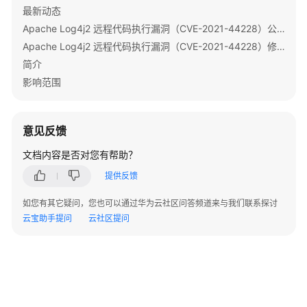
数
最新动态
据
Apache Log4j2 远程代码执行漏洞（CVE-2021-44228）公告
导
Apache Log4j2 远程代码执行漏洞（CVE-2021-44228）修复指导
入
简介
Doris
影响范围
通
过
FlinkSQL
意见反馈
将
文档内容是否对您有帮助？
订
单
提供反馈
表
如您有其它疑问，您也可以通过华为云社区问答频道来与我们联系探讨
Kafka
云宝助手提问
云社区提问
数
据
实
时
同
步