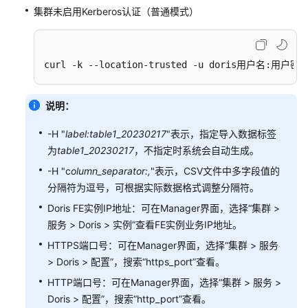
集群未启用Kerberos认证（普通模式）
Doris
通
过
curl -k --location-trusted -u doris用户名:用户密码
Spark
读
取
说明：
Hive
-H "
label:table1_20230217
"表示，指定导入数据标签
外
为
table1_20230217
，不指定时系统会自动生成。
表
数
-H "c
olumn_separator:,
"表示，CSV文件中多字段值的
据
分隔符为逗号，可根据实际数据格式调整分隔符。
并
Doris FE实例IP地址：可在Manager界面，选择“集群 >
写
服务 > Doris > 实例”查看FE实例业务IP地址。
入
Doris
HTTPS端口号：可在Manager界面，选择“集群 > 服务
> Doris > 配置”，搜索“https_port”查看。
通
HTTP端口号：可在Manager界面，选择“集群 > 服务 >
过
Doris > 配置”，搜索“http_port”查看。
StreamLoad