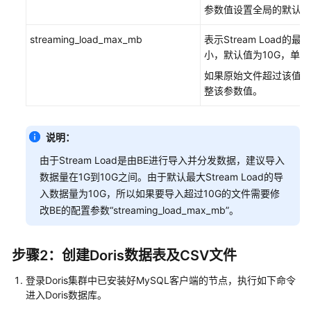
企
参数值设置全局的默认超
业
雇
streaming_load_max_mb
表示Stream Load的
员
小，默认值为10G，单位
信
如果原始文件超过该值，
息
整该参数值。
通
过
说明：
Flink
作
由于Stream Load是由BE进行导入并分发数据，建议导入
业
数据量在1G到10G之间。由于默认最大Stream Load的导
处
入数据量为10G，所以如果要导入超过10G的文件需要修
理
改BE的配置参数“streaming_load_max_mb”。
OBS
数
据
步骤2：创建Doris数据表及CSV文件
登录Doris集群中已安装好MySQL客户端的节点，执行如下命令
通
进入Doris数据库。
过