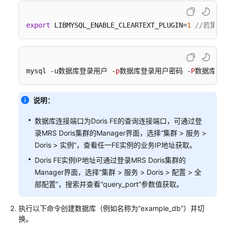
Spark
Streaming
作
export
 LIBMYSQL_ENABLE_CLEARTEXT_PLUGIN=
1
//若集
业
消
费
Kafka
mysql -u数据库登录用户 -
p
数据库登录用户密码 -
P
数据库连接
数
据
说明：
通
数据库连接端口为Doris FE的查询连接端口，可通过登
过
录MRS Doris集群的Manager界面，选择“集群 > 服务 >
Flume
Doris > 实例”，查看任一FE实例的业务IP地址获取。
采
集
Doris FE实例IP地址可通过登录MRS Doris集群的
指
Manager界面，选择“集群 > 服务 > Doris > 配置 > 全
定
部配置”，搜索并查看“query_port”参数值获取。
目
录
执行以下命令创建数据库（例如名称为“example_db”）并切
日
换。
志