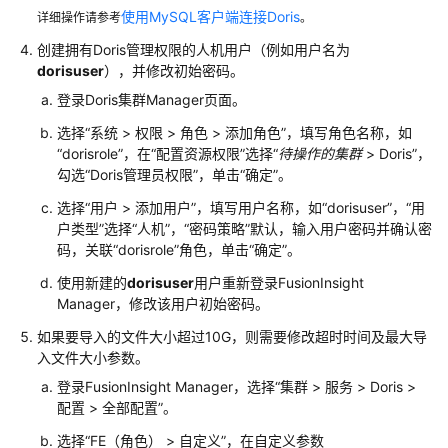
使用MySQL客户端连接Doris
联
详细操作请参考
。
网
创建拥有Doris管理权限的人机用户（例如用户名为
车
dorisuser
），并修改初始密码。
主
登录Doris集群Manager页面。
驾
驶
选择“系统 > 权限 > 角色 > 添加角色”，填写角色名称，如
行
“dorisrole”，在“配置资源权限”选择“
待操作的集群
> Doris”，
为
勾选“Doris管理员权限”，单击“确定”。
分
选择“用户 > 添加用户”，填写用户名称，如“dorisuser”，“用
析
户类型”选择“人机”，“密码策略”默认，输入用户密码并确认密
码，关联“dorisrole”角色，单击“确定”。
使
使用新建的
dorisuser
用户重新登录FusionInsight
用
Manager，修改该用户初始密码。
Hive
加
如果要导入的文件大小超过10G，则需要修改超时时间及最大导
载
入文件大小参数。
HDFS
登录FusionInsight Manager，选择“集群 > 服务 > Doris >
数
配置 > 全部配置”。
据
并
选择“FE（角色） > 自定义”，在自定义参数