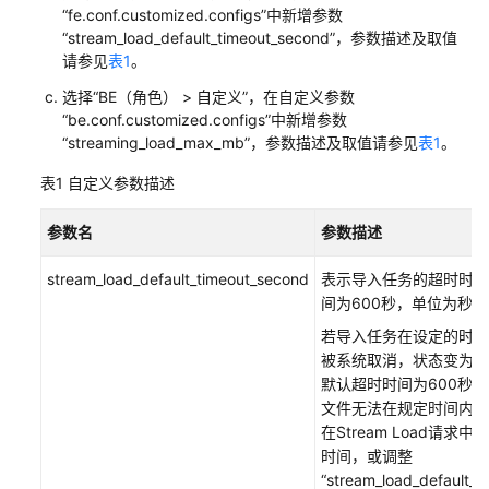
分
“fe.conf.customized.configs”中新增参数
析
“stream_load_default_timeout_second”，参数描述及取值
图
请参见
表1
。
书
选择“BE（角色） > 自定义”，在自定义参数
评
“be.conf.customized.configs”中新增参数
分
“streaming_load_max_mb”，参数描述及取值请参见
表1
。
情
况
表1
自定义参数描述
使
参数名
参数描述
用
Hive
stream_load_default_timeout_second
表示导入任务的超时时间
加
间为600秒，单位为秒。
载
若导入任务在设定的时间
OBS
被系统取消，状态变为“CA
数
默认超时时间为600秒
据
文件无法在规定时间内完
并
在Stream Load请求
分
时间，或调整
析
“stream_load_default_t