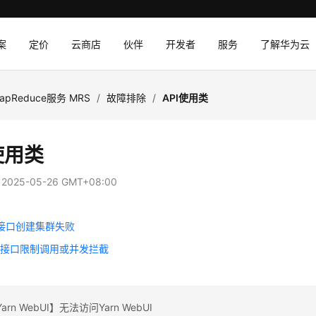
案
定价
云商店
伙伴
开发者
服务
了解华为云
apReduce服务 MRS
/
故障排除
/
API使用类
使用类
：
2025-05-26 GMT+08:00
I接口创建集群失败
理接口限制调用或并发拦截
rn WebUI】无法访问Yarn WebUI