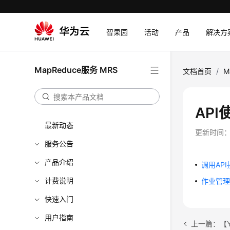
智果园
活动
产品
解决方
MapReduce服务 MRS
文档首页
/
M
API
最新动态
更新时间
服务公告
产品介绍
调用AP
计费说明
作业管
快速入门
用户指南
上一篇：【Ya