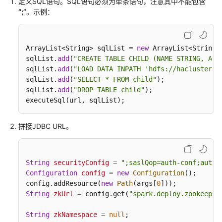
介
定义SQL语句。SQL语句必须为单条语句，注意其中不能包含
绍
“;”
。示例：
计
费
ArrayList<String> sqlList = 
new
 ArrayList<String>(
说
sqlList.
add
(
"CREATE TABLE CHILD (NAME STRING, AGE
明
sqlList.
add
(
"LOAD DATA INPATH 'hdfs://hacluster/h
sqlList.
add
(
"SELECT * FROM child"
);

快
sqlList.
add
(
"DROP TABLE child"
);

速
executeSql(url, sqlList);
入
门
拼接JDBC URL。
用
户
String
securityConfig
=
";saslQop=auth-conf;auth
指
Configuration
config
=
new
Configuration
();

南
config.addResource(
new
Path
(args[
0
String
zkUrl
=
 config.get(
"spark.deploy.zookeeper
组
件
String
zkNamespace
=
null
;
