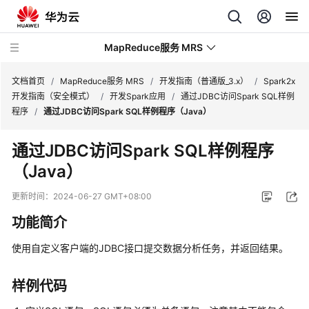
MapReduce服务 MRS
文档首页
/
MapReduce服务 MRS
/
开发指南（普通版_3.x）
/
Spark2x
开发指南（安全模式）
/
开发Spark应用
/
通过JDBC访问Spark SQL样例
程序
/
通过JDBC访问Spark SQL样例程序（Java）
最
新
通过JDBC访问Spark SQL样例程序
动
（Java）
态
更新时间：
2024-06-27 GMT+08:00
服
务
功能简介
公
告
使用自定义客户端的JDBC接口提交数据分析任务，并返回结果。
产
样例代码
品