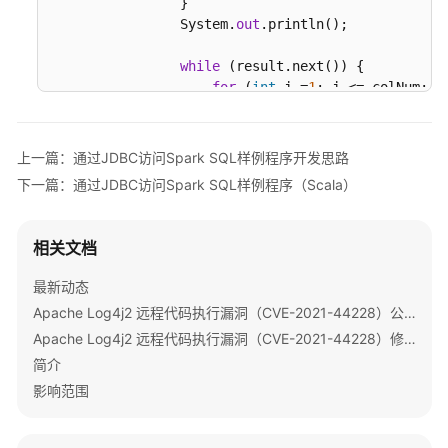
                }

程
                System.
out
.println();

MRS
while
 (result.next()) {

各
for
 (
int
 j =
1
; j <= colNum; j+
组
                        System.
out
.println(result
件
                    }

样
                    System.
out
.println();

上一篇：通过JDBC访问Spark SQL样例程序开发思路
例
                }

下一篇：通过JDBC访问Spark SQL样例程序（Scala）
工
                System.
out
.println(
"---- Done exe
            }

程
汇
相关文档
总
        } 
catch
 (Exception e) {

最新动态
            e.printStackTrace();

MRS
Apache Log4j2 远程代码执行漏洞（CVE-2021-44228）公告
        } 
finally
 {

应
Apache Log4j2 远程代码执行漏洞（CVE-2021-44228）修复指导
if
 (
null
 != statement) {

用
                statement.close();

简介
开
            }

影响范围
发
if
 (
null
 != connection) {

开
                connection.close();

源
            }
