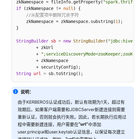
操
zkNamespace = fileInfo.getProperty(
"spark.thrifts
作
if
 (zkNamespace != 
null
) {

指
//从配置项中删除冗余字符
南
    zkNamespace = zkNamespace.substring(
1
);

（LTS
}

版）
StringBuilder
sb
=
new
StringBuilder
(
"jdbc:hive2:
        + zkUrl

组
        + 
";serviceDiscoveryMode=zooKeeper;zooKee
件
        + zkNamespace

操
作
String
url
=
 sb.toString();
指
南
（普
说明：
通
由于KERBEROS认证成功后，默认有效期为1天，超过有
版）
效期后，如果客户端需要和JDBCServer新建连接则需要
重新认证，否则就会执行失败。因此，若长期执行应用过
最
“url”
佳
程中需要新建连接，用户需要在
中添加
实
user.principal和user.keytab认证信息，以保证每次建立
践
“url”