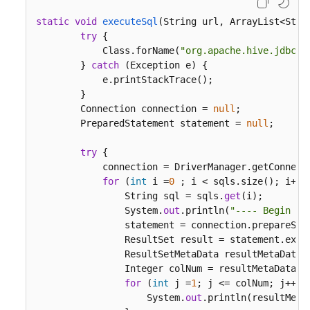
_3.x）
static
void
executeSql
(
String url, ArrayList<Stri
try
 {

MRS
            Class.forName(
"org.apache.hive.jdbc.H
应
        } 
catch
 (Exception e) {

用
            e.printStackTrace();

开
        }

发
        Connection connection = 
null
;

简
        PreparedStatement statement = 
null
;

介
try
 {

            connection = DriverManager.getConnecti
获
for
 (
int
 i =
0
 ; i < sqls.size(); i++) 
取
                String sql = sqls.
get
(i);

MRS
                System.
out
.println(
"---- Begin ex
应
                statement = connection.prepareStat
用
                ResultSet result = statement.execu
开
                ResultSetMetaData resultMetaData =
发
                Integer colNum = resultMetaData.ge
样
for
 (
int
 j =
1
; j <= colNum; j++) {
例
                    System.
out
.println(resultMeta
工