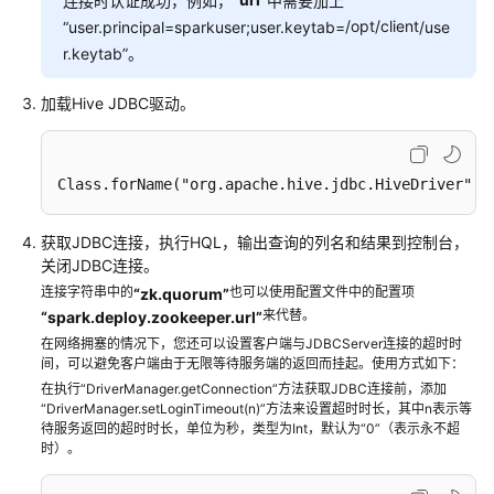
连接时认证成功，例如，
中需要加上
/opt/client
“user.principal=sparkuser;user.keytab=
/use
开
r.keytab”。
发
指
加载Hive JDBC驱动。
南
开
Class
.forName
("org.apache.hive.jdbc.HiveDriver")
.
发
指
获取JDBC连接，执行HQL，输出查询的列名和结果到控制台，
南
关闭JDBC连接。
（LTS
连接字符串中的
版）
也可以使用配置文件中的配置项
“zk.quorum”
来代替。
“spark.deploy.zookeeper.url”
开
在网络拥塞的情况下，您还可以设置客户端与JDBCServer连接的超时时
间，可以避免客户端由于无限等待服务端的返回而挂起。使用方式如下：
发
在执行“DriverManager.getConnection”方法获取JDBC连接前，添加
指
“DriverManager.setLoginTimeout(n)”方法来设置超时时长，其中n表示等
南
待服务返回的超时时长，单位为秒，类型为Int，默认为“0”（表示永不超
（普
时）。
通
版