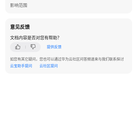
指
影响范围
南
组
意见反馈
件
操
文档内容是否对您有帮助？
作
提供反馈
指
南
如您有其它疑问，您也可以通过华为云社区问答频道来与我们联系探讨
（LTS
云宝助手提问
云社区提问
版）
组
件
操
作
指
南
（普
通