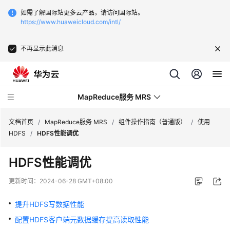
如需了解国际站更多云产品，请访问国际站。
https://www.huaweicloud.com/intl/
不再显示此消息
MapReduce服务 MRS
文档首页
/
MapReduce服务 MRS
/
组件操作指南（普通版）
/
使用
HDFS
/
HDFS性能调优
最
HDFS性能调优
新
动
更新时间：
2024-06-28 GMT+08:00
态
提升HDFS写数据性能
服
配置HDFS客户端元数据缓存提高读取性能
务