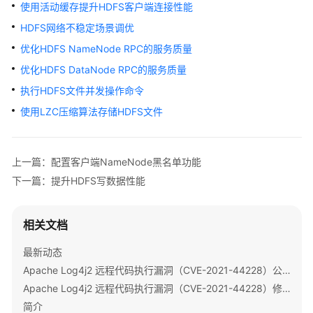
公
使用活动缓存提升HDFS客户端连接性能
告
HDFS网络不稳定场景调优
优化HDFS NameNode RPC的服务质量
产
品
优化HDFS DataNode RPC的服务质量
介
执行HDFS文件并发操作命令
绍
使用LZC压缩算法存储HDFS文件
计
费
上一篇：配置客户端NameNode黑名单功能
说
明
下一篇：提升HDFS写数据性能
快
相关文档
速
入
最新动态
门
Apache Log4j2 远程代码执行漏洞（CVE-2021-44228）公告
用
Apache Log4j2 远程代码执行漏洞（CVE-2021-44228）修复指导
户
简介