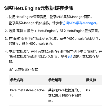
介
绍
调整HetuEngine元数据缓存步骤
计
使用
HetuEngine
管理员用户登录MRS集群Manager页面。
费
登录集群Manager具体操作，请参考
访问MRS集群Manager
。
说
选择“集群 > 服务 >
HetuEngine
”，进入
HetuEngine
服务页面。
明
在“概览”页签下的“基本信息”区域，单击“HSConsole WebUI”后
快
的链接，进入HSConsole界面。
速
单击“数据源”，在Hive数据源所在行的“操作”列下单击“编辑”，在
入
“编辑数据源”
页面新增自定义配置，参考
表1
调整元数据缓存参
门
数。
用
表1
元数据缓存参数
户
指
参数名称
参数解释
默认值
南
hive.metastore-cache-
共部署hive数据源的元
0s
ttl
数据信息的缓存有效时
组
间
。
件