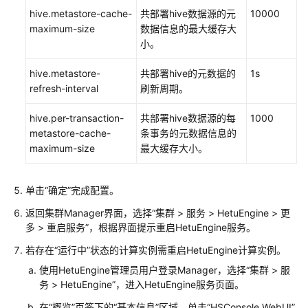
操
hive.metastore-cache-
共部署hive数据源的元
10000
作
maximum-size
数据信息的最大缓存大
指
小
。
南
（LTS
hive.metastore-
共部署hive的元数据的
1s
版）
refresh-interval
刷新周期。
使
hive.per-transaction-
共部署hive数据源的每
1000
用
metastore-cache-
条事务的元数据信息的
ClickHouse
maximum-size
最大缓存大小
。
使
用
单击“确定”完成配置。
DBService
返回
集群
Manager
界面
，选择“
集群 > 服务 >
HetuEngine
>
更
多 > 重启服务”，根据界面提示重启HetuEngine服务。
使
用
若存在
“运行中”状态
的计算实例需重启HetuEngine计算实例。
Doris
使用
HetuEngine
管理员用户登录Manager，选择“集群 > 服
务 >
HetuEngine
”，进入
HetuEngine
服务页面。
使
在“概览”页签下的“基本信息”区域，单击“HSConsole WebUI”