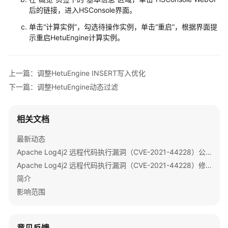
用
后的链接，进入HSConsole界面。
Flink
单击“计算实例”，勾选待操作实例，单击“重启”，根据界面提
使
示重启
HetuEngine
计算实例。
用
Flume
上一篇：调整HetuEngine INSERT写入优化
使
下一篇：调整HetuEngine动态过滤
用
Guardian
相关文档
使
用
最新动态
HBase
Apache Log4j2 远程代码执行漏洞（CVE-2021-44228）公告
Apache Log4j2 远程代码执行漏洞（CVE-2021-44228）修复指导
使
简介
用
影响范围
HDFS
使