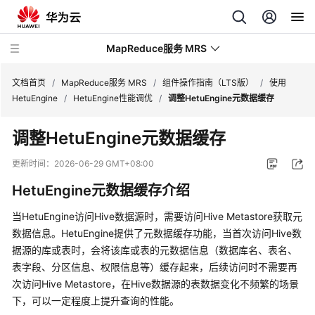
MapReduce服务 MRS
文档首页
/
MapReduce服务 MRS
/
组件操作指南（LTS版）
/
使用
HetuEngine
/
HetuEngine性能调优
/
调整HetuEngine元数据缓存
最
调整HetuEngine元数据缓存
新
动
更新时间：
2026-06-29 GMT+08:00
态
HetuEngine元数据缓存介绍
服
当
HetuEngine
访问Hive数据源时，需要访问Hive
M
etastore获取元
务
数据信息。
HetuEngine
提供了元数据缓存功能，当首次访问Hive数
公
据源的库或表时，会将该库或表的元数据信息（数据库名、表名、
告
表字段、分区信息、权限信息等）缓存起来，后续访问时不需要再
次访问Hive
M
etastore，在Hive数据源的表数据变化不频繁的场景
产
品
下，可以一定程度上提升查询的性能。