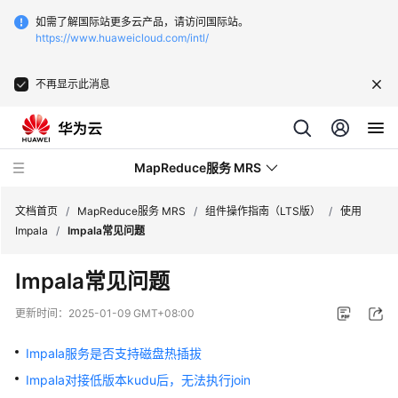
如需了解国际站更多云产品，请访问国际站。
https://www.huaweicloud.com/intl/
不再显示此消息
MapReduce服务 MRS
文档首页
/
MapReduce服务 MRS
/
组件操作指南（LTS版）
/
使用
Impala
/
Impala常见问题
最
Impala常见问题
新
动
更新时间：
2025-01-09 GMT+08:00
态
Impala服务是否支持磁盘热插拔
服
Impala对接低版本kudu后，无法执行join
务