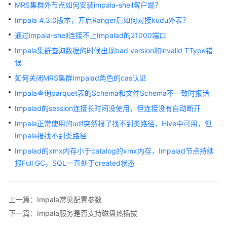
公
MRS集群外节点如何安装impala-shell客户端？
告
Impala 4.3.0版本，开启Ranger后如何对接kudu外表？
通过impala-shell连接不上Impalad的21000端口
产
品
Impala集群查询数据的时候出现bad version和invalid TType错
介
误
绍
如何关闭MRS集群Impalad角色的cas认证
Impala查询parquet表的Schema和文件Schema不一致时报错
计
费
Impalad的session连接长时间没使用，但连接没有自动断开
说
Impala正常使用的udf突然报了找不到类路径，Hive中可用，但
明
Impala报找不到类路径
Impalad的xmx内存小于catalog的xmx内存，Impalad节点持续
快
报Full GC，SQL一直处于created状态
速
入
门
上一篇：Impala常见配置参数
用
下一篇：Impala服务是否支持磁盘热插拔
户