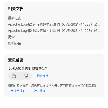
指
南
相关文档
最新动态
组
件
Apache Log4j2 远程代码执行漏洞（CVE-2021-44228）公告
操
Apache Log4j2 远程代码执行漏洞（CVE-2021-44228）修复指导
作
简介
指
影响范围
南
（LTS
版）
意见反馈
使
文档内容是否对您有帮助？
用
提供反馈
ClickHouse
如您有其它疑问，您也可以通过华为云社区问答频道来与我们联系探讨
使
云宝助手提问
云社区提问
用
DBService