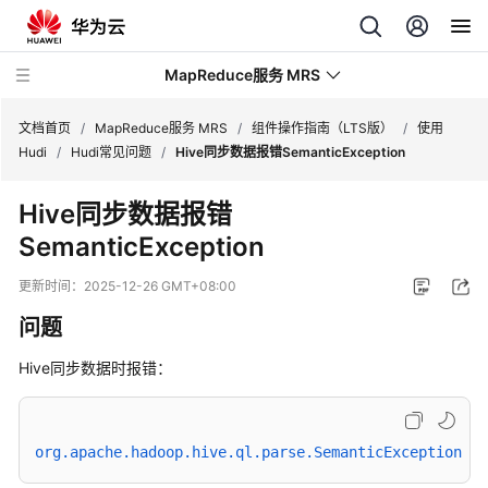
MapReduce服务 MRS
文档首页
/
MapReduce服务 MRS
/
组件操作指南（LTS版）
/
使用
Hudi
/
Hudi常见问题
/
Hive同步数据报错SemanticException
最
Hive同步数据报错
新
SemanticException
动
态
更新时间：
2025-12-26 GMT+08:00
服
问题
务
公
Hive同步数据时报错：
告
产
org.apache.hadoop.hive.ql.parse.SemanticException: D
品