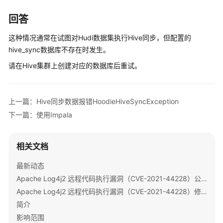
介
绍
回答
计
这种情况通常在试图对Hudi数据集执行Hive同步，但配置的
费
hive_sync数据库不存在时发生。
说
请在Hive集群上创建对应的数据库后重试。
明
快
速
上一篇：Hive同步数据报错HoodieHiveSyncException
入
下一篇：使用Impala
门
相关文档
用
户
最新动态
指
南
Apache Log4j2 远程代码执行漏洞（CVE-2021-44228）公告
Apache Log4j2 远程代码执行漏洞（CVE-2021-44228）修复指导
组
简介
件
影响范围