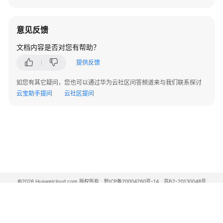
操
作
指
意见反馈
南
（LTS
文档内容是否对您有帮助？
版）
提供反馈
使
如您有其它疑问，您也可以通过华为云社区问答频道来与我们联系探讨
用
云宝助手提问
云社区提问
ClickHouse
使
用
DBService
使
用
©2026 Huaweicloud.com 版权所有
黔ICP备20004760号-14
苏B2-20130048号
Doris
A2.B1.B2-20070312
增值电信业务经营许可证：B1.B2-20200593 | 代理域名注册服务机构：新网、西数
电子营业执照
贵公网安备 52990002000093号
使