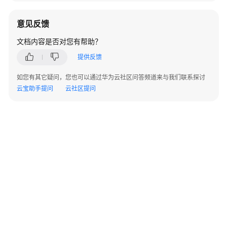
本
与
意见反馈
集
群
文档内容是否对您有帮助？
对
提供反馈
应
关
如您有其它疑问，您也可以通过华为云社区问答频道来与我们联系探讨
系
云宝助手提问
云社区提问
说
明
MRS
应
用
开
发
安
全
认
证