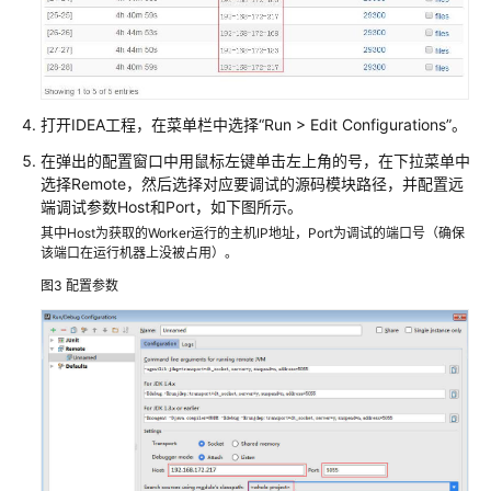
版）
最
佳
实
打开IDEA工程，在菜单栏中选择“Run > Edit Configurations”。
践
在弹出的配置窗口中用鼠标左键单击左上角的号，在下拉菜单中
开
选择Remote，然后选择对应要调试的源码模块路径，并配置远
发
端调试参数Host和Port，如下图所示。
指
其中Host为获取的Worker运行的主机IP地址，Port为调试的端口号（确保
南
该端口在运行机器上没被占用）。
图3
配置参数
开
发
指
南
（LTS
版）
开