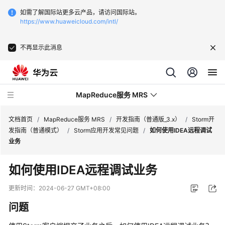
如需了解国际站更多云产品，请访问国际站。
https://www.huaweicloud.com/intl/
不再显示此消息
MapReduce服务 MRS
文档首页
/
MapReduce服务 MRS
/
开发指南（普通版_3.x）
/
Storm开
发指南（普通模式）
/
Storm应用开发常见问题
/
如何使用IDEA远程调试
业务
最
新
如何使用IDEA远程调试业务
动
态
更新时间：
2024-06-27 GMT+08:00
问题
服
务