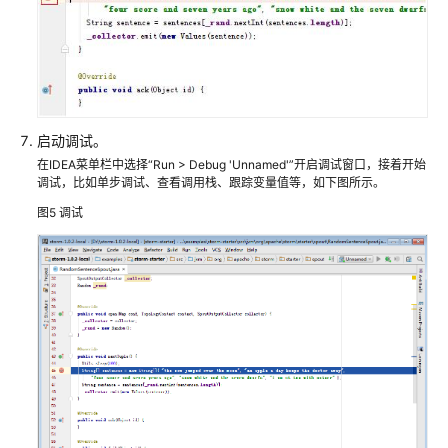
用
开
发
样
例
工
程
启动调试。
在IDEA菜单栏中选择“Run > Debug 'Unnamed'”开启调试窗口，接着开始
MRS
调试，比如单步调试、查看调用栈、跟踪变量值等，如下图所示。
各
图5
调试
组
件
样
例
工
程
汇
总
MRS
应