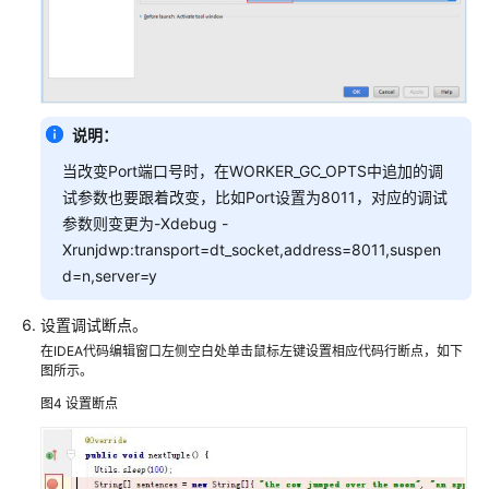
发
指
南
（普
通
版
说明：
_3.x）
当改变Port端口号时，在WORKER_GC_OPTS中追加的调
试参数也要跟着改变，比如Port设置为8011，对应的调试
MRS
参数则变更为-Xdebug -
应
用
Xrunjdwp:transport=dt_socket,address=8011,suspen
开
d=n,server=y
发
简
设置调试断点。
介
在IDEA代码编辑窗口左侧空白处单击鼠标左键设置相应代码行断点，如下
图所示。
获
图4
设置断点
取
MRS
应