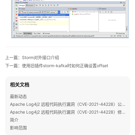
用
开
发
开
源
jar
包
冲
上一篇：Storm对外接口介绍
突
下一篇：使用旧插件storm-kafka时如何正确设置offset
列
表
说
相关文档
明
最新动态
MRS
Apache Log4j2 远程代码执行漏洞（CVE-2021-44228）公告
组
Apache Log4j2 远程代码执行漏洞（CVE-2021-44228）修复指导
件
jar
简介
包
影响范围
版