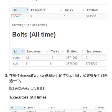
指
南
组
件
操
作
指
南
（LTS
版）
组
件
在组件页面获取worker进程运行的主机ip地址，如果有多个则任
操
选一个。
作
图2
获取Worker运行的主机
指
南
（普
通