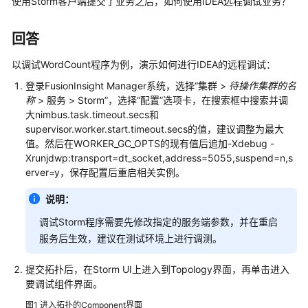
使用Storm客户端提交了业务之后，如何使用IDEA远程调试业务？
公
告
回答
产
以调试WordCount程序为例，演示如何进行IDEA的远程调试：
品
介
登录FusionInsight Manager系统，选择“
集群 >
待操作集群的名
绍
称
> 服务 > Storm”，选择“配置”选项卡，在搜索框中搜索并调
大nimbus.task.timeout.secs和
supervisor.worker.start.timeout.secs的值，建议调整为最大
计
值。然后在WORKER_GC_OPTS的现有值后追加-Xdebug -
费
Xrunjdwp:transport=dt_socket,address=5055,suspend=n,s
说
erver=y，保存配置后重启相关实例。
明
说明：
快
速
调试Storm程序需要先修改指定的服务端参数，并在重启
入
服务后生效，建议在测试环境上进行调测。
门
提交拓扑后，在Storm UI上进入到Topology界面，再单击进入
用
要调试组件界面。
户
图1
进入拓扑的Component界面