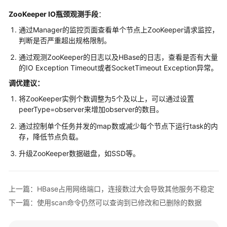
介
绍
ZooKeeper IO瓶颈观测手段
：
通过Manager的监控页面查看单个节点上ZooKeeper请求监控，
计
判断是否严重超出规格限制。
费
说
通过观测ZooKeeper的日志以及HBase的日志，查看是否有大量
的IO Exception Timeout或者SocketTimeout Exception异常。
明
调优建议：
快
将ZooKeeper实例个数调整为5个及以上，可以通过设置
速
peerType=observer来增加observer的数目。
入
门
通过控制单个任务并发的map数或减少每个节点下运行task的内
存，降低节点负载。
用
升级ZooKeeper数据磁盘，如SSD等。
户
指
南
上一篇：HBase占用网络端口，连接数过大会导致其他服务不稳定
下一篇：使用scan命令仍然可以查询到已修改和已删除的数据
组
件