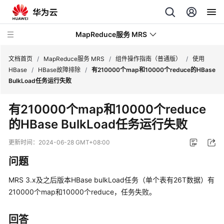
MapReduce服务 MRS
文档首页
/
MapReduce服务 MRS
/
组件操作指南（普通版）
/
使用
HBase
/
HBase故障排除
/
有210000个map和10000个reduce的HBase
BulkLoad任务运行失败
最
新
有210000个map和10000个reduce
动
的HBase BulkLoad任务运行失败
态
更新时间：
2024-06-28 GMT+08:00
服
务
问题
公
告
MRS 3.x及之后版本HBase bulkLoad任务（单个表有26T数据）有
210000个map和10000个reduce，任务失败。
产
品
回答