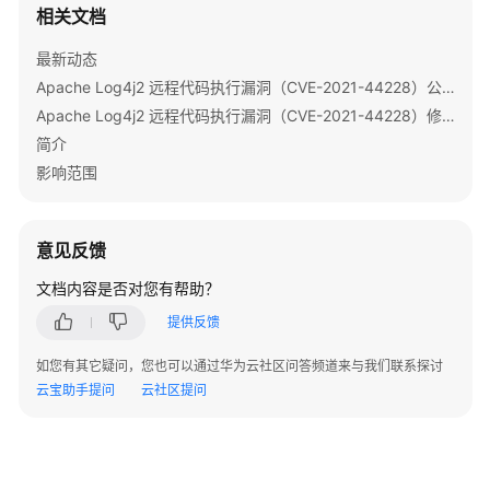
操
相关文档
作
指
最新动态
南
Apache Log4j2 远程代码执行漏洞（CVE-2021-44228）公告
（LTS
Apache Log4j2 远程代码执行漏洞（CVE-2021-44228）修复指导
版）
简介
组
影响范围
件
操
作
意见反馈
指
文档内容是否对您有帮助？
南
（普
提供反馈
通
版）
如您有其它疑问，您也可以通过华为云社区问答频道来与我们联系探讨
云宝助手提问
云社区提问
使
用
ClickHouse