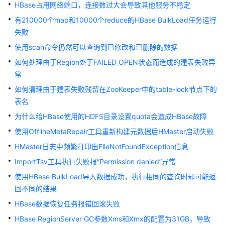
公
HBase占用网络端口，连接数过大会导致其他服务不稳定
告
有210000个map和10000个reduce的HBase BulkLoad任务运行
失败
产
使用scan命令仍然可以查询到已修改和已删除的数据
品
介
如何处理由于Region处于FAILED_OPEN状态而造成的建表失败异
绍
常
如何清理由于建表失败残留在ZooKeeper中的table-lock节点下的
计
表名
费
为什么给HBase使用的HDFS目录设置quota会造成HBase故障
说
明
使用OfflineMetaRepair工具重新构建元数据后HMaster启动失败
HMaster日志中频繁打印出FileNotFoundException信息
快
ImportTsv工具执行失败报“Permission denied”异常
速
入
使用HBase BulkLoad导入数据成功，执行相同的查询时却可能返
门
回不同的结果
HBase数据恢复任务报错回滚失败
用
户
HBase RegionServer GC参数Xms和Xmx的配置为31GB，导致