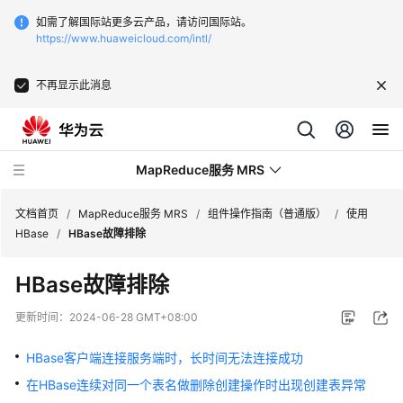
如需了解国际站更多云产品，请访问国际站。
https://www.huaweicloud.com/intl/
不再显示此消息
MapReduce服务 MRS
文档首页
/
MapReduce服务 MRS
/
组件操作指南（普通版）
/
使用
HBase
/
HBase故障排除
最
HBase故障排除
新
动
更新时间：
2024-06-28 GMT+08:00
态
HBase客户端连接服务端时，长时间无法连接成功
服
在HBase连续对同一个表名做删除创建操作时出现创建表异常
务