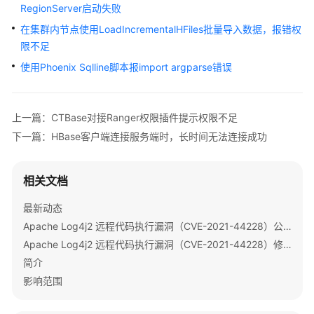
指
RegionServer启动失败
南
在集群内节点使用LoadIncrementalHFiles批量导入数据，报错权
限不足
组
使用Phoenix Sqlline脚本报import argparse错误
件
操
作
指
上一篇：CTBase对接Ranger权限插件提示权限不足
南
下一篇：HBase客户端连接服务端时，长时间无法连接成功
（LTS
版）
相关文档
组
最新动态
件
操
Apache Log4j2 远程代码执行漏洞（CVE-2021-44228）公告
作
Apache Log4j2 远程代码执行漏洞（CVE-2021-44228）修复指导
指
简介
南
影响范围
（普
通