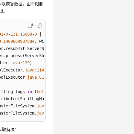
lay操作以恢复数据。由于限制
退出。
91
-
9
-
131
:
16000
-
0
 |
 Caught throwable 
while
 processing eve
0
,
1469689987884
, will 
retry
er.resubmit(ServerShutdownHandler.
java:
365
er.process(ServerShutdownHandler.
java:
220
dler.
java:
129
olExecutor.
java:
1142
oolExecutor.
java:
617
itting logs 
in
 [
hdfs:
/
/hacluster/hbase
/WALs/
<
RS
-Hostname
tributed(SplitLogManager.
java:
290
asterFileSystem.
java:
402
asterFileSystem.
java:
375
)
述步骤解决：