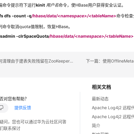
端命令提示符下运行
kinit
用户名
命令，使HBase用户获得安全认证。
fs dfs -count -q
/hbase/data/<namespace>/<tableName>
命令检查
命令取消quota值限制，恢复HBase。
fsadmin -clrSpaceQuota
/hbase/data/<namespace>/<tableName>
上一篇：如何清理由于建表失败残留在ZooKeeper中的table-lock节点下的表名
相关文档
否对您有帮助？
最新动态
提供反馈
疑问，您也可以通过华为云社区问答
简介
们联系探讨