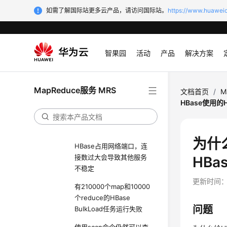
HBase性能调优
如需了解国际站更多云产品，请访问国际站。
https://www.huaweic
HBase运维管理
HBase常见问题
智果园
活动
产品
解决方案
HBase故障排除
HBase客户端连接服务端
时，长时间无法连接成功
MapReduce服务 MRS
文档首页
/
M
HBase使用的
在HBase连续对同一个表
名做删除创建操作时出现
创建表异常
为什么
HBase占用网络端口，连
接数过大会导致其他服务
HBa
不稳定
更新时间
有210000个map和10000
个reduce的HBase
问题
BulkLoad任务运行失败