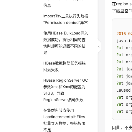
在regio
信息
了磁盘空间q
ImportTsv工具执行失败报
“Permission denied”异常
使用HBase BulkLoad导入
2016
-
0
数据成功，执行相同的查
java.i
询时却可能返回不同的结
?a
t or
果
?a
t or
?a
t or
HBase数据恢复任务报错
?a
t ja
回滚失败
?a
t ja
HBase RegionServer GC
?a
t ja
参数Xms和Xmx的配置为
Caused
31GB，导致
?a
t or
RegionServer启动失败
?a
t or
在集群内节点使用
?a
t or
LoadIncrementalHFiles
批量导入数据，报错权限
因此，不支
不足