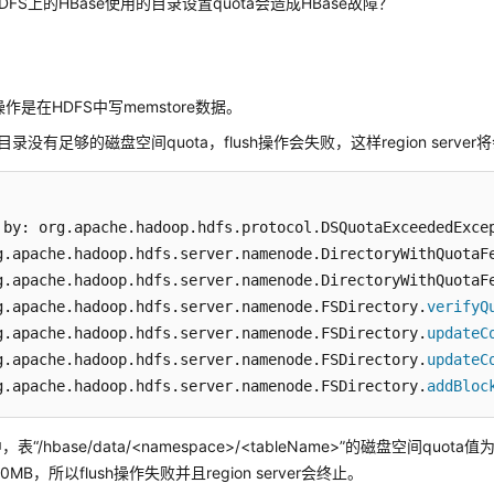
FS上的HBase使用的目录设置quota会造成HBase故障？
h操作是在HDFS中写memstore数据。
目录没有足够的磁盘空间quota，flush操作会失败，这样region serve
 by: org.apache.hadoop.hdfs.protocol.DSQuotaExceededExce
g.apache.hadoop.hdfs.server.namenode.DirectoryWithQuotaF
g.apache.hadoop.hdfs.server.namenode.DirectoryWithQuotaF
g.apache.hadoop.hdfs.server.namenode.FSDirectory.
verifyQ
g.apache.hadoop.hdfs.server.namenode.FSDirectory.
updateC
g.apache.hadoop.hdfs.server.namenode.FSDirectory.
updateC
g.apache.hadoop.hdfs.server.namenode.FSDirectory.
addBloc
中，表
“/hbase/data/<namespace>/<tableName>”
的磁盘空间quota值为
0MB，所以flush操作失败并且region server会终止。