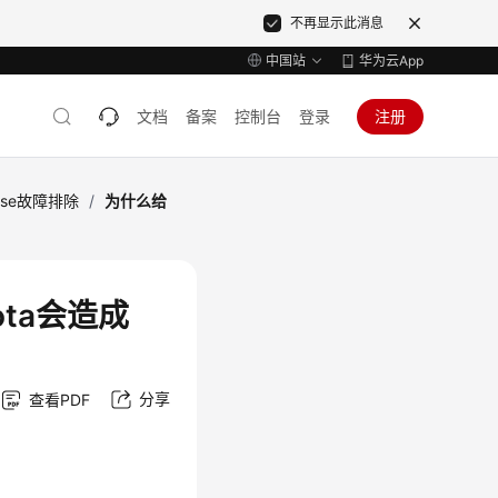
不再显示此消息
中国站
华为云App
文档
备案
控制台
登录
注册
ase故障排除
/
为什么给
ota会造成
分享
查看PDF