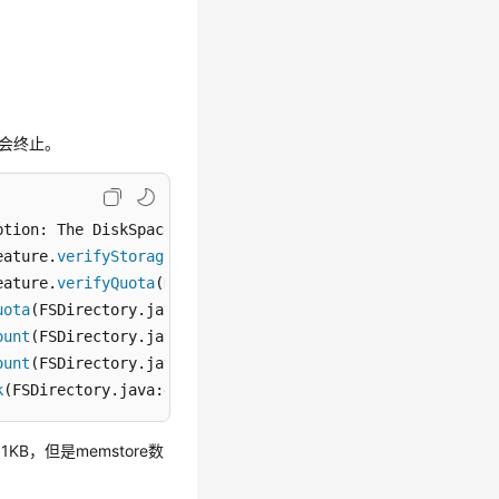
r将会终止。
ption: The DiskSpace quota of /hbase/data/<namespace>/<t
eature.
verifyStoragespaceQuota
(DirectoryWithQuotaFeature
eature.
verifyQuota
(DirectoryWithQuotaFeature.java:
239
)

uota
(FSDirectory.java:
882
)

ount
(FSDirectory.java:
711
)

ount
(FSDirectory.java:
670
)

k
(FSDirectory.java:
495
)
1KB，但是memstore数