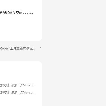
分配的磁盘空间quota。
下一篇：使用OfflineMetaRepair工具重新构建元数据后HMaster启动失败
Apache Log4j2 远程代码执行漏洞（CVE-2021-44228）公告
Apache Log4j2 远程代码执行漏洞（CVE-2021-44228）修复指导