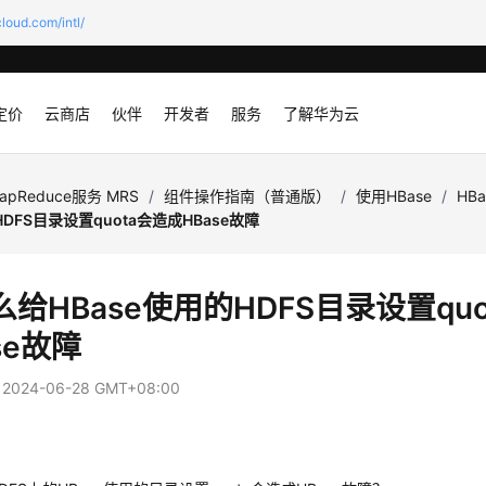
loud.com/intl/
定价
云商店
伙伴
开发者
服务
了解华为云
apReduce服务 MRS
/
组件操作指南（普通版）
/
使用HBase
/
HB
HDFS目录设置quota会造成HBase故障
给HBase使用的HDFS目录设置qu
se故障
：
2024-06-28 GMT+08:00