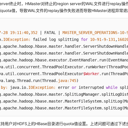
n server终止时，HMaster对终止的region server的WAL文件进行rep
uota值，导致WAL文件的replay操作失败进而导致HMaster进程异常
7
-
28
19
:
11
:
40
,
352
 |
 FATAL 
| 
MASTER_SERVER_OPERATIONS
-
10
-
o.
IOException:
 failed log splitting 
for
10
-
91
-
9
-
131
,
1602
g.apache.hadoop.hbase.master.handler.ServerShutdownHandl
g.apache.hadoop.hbase.master.handler.ServerShutdownHandl
g.apache.hadoop.hbase.executor.EventHandler.run(EventHan
va.util.concurrent.ThreadPoolExecutor.runWorker(ThreadPo
va.util.concurrent.ThreadPoolExecutor
$Worker
.run(ThreadP
va.lang.Thread.run(Thread.
java:
745
)

 
by:
 java.io.
IOException:
 error 
or
 interrupted 
while
 spl
g.apache.hadoop.hbase.master.SplitLogManager.splitLogDis
g.apache.hadoop.hbase.master.MasterFileSystem.splitLog(M
g.apache.hadoop.hbase.master.MasterFileSystem.splitLog(M
持用户对HDFS上的HBase目录进行quota值设置。上述问题可通过下