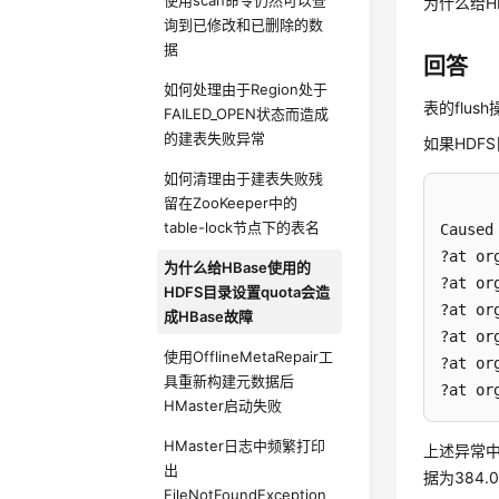
使用scan命令仍然可以查
为什么给HD
询到已修改和已删除的数
据
回答
如何处理由于Region处于
表的flus
FAILED_OPEN状态而造成
的建表失败异常
如果HDFS
如何清理由于建表失败残
留在ZooKeeper中的
table-lock节点下的表名
Caused
?at or
为什么给HBase使用的
?at or
HDFS目录设置quota会造
?at or
成HBase故障
?at or
使用OfflineMetaRepair工
?at or
具重新构建元数据后
?at or
HMaster启动失败
HMaster日志中频繁打印
上述异常
出
据为384.0
FileNotFoundException