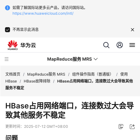
如需了解国际站更多云产品，请访问国际站。
https://www.huaweicloud.com/intl/
不再显示此消息
MapReduce服务 MRS
文档首页
/
MapReduce服务 MRS
/
组件操作指南（普通版）
/
使用
HBase
/
HBase故障排除
/
HBase占用网络端口，连接数过大会导致其他
服务不稳定
最
新
HBase占用网络端口，连接数过大会导
动
致其他服务不稳定
态
更新时间：
2025-07-12 GMT+08:00
服
务
问题