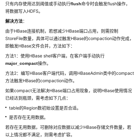
指
只有内存使用达到阈值或手动执行
命令时会触发flush操作，
flush
南
将数据写入HDFS。
解决方法
：
组
件
由于HBase连接机制，若想减少HBase端口占用，则需控制
操
StoreFile数量，具体可以通过触发HBase的compaction动作完成，
作
即触发HBase文件合并，方法如下：
指
方法1：使用HBase shell客户端，在客户端手动执行
南
操作。
major_compact
（LTS
版）
方法2：编写HBase客户端代码，调用HBaseAdmin类中的compact
方法触发HBase的compaction动作。
组
如果compact无法解决HBase端口占用现象，说明HBase使用情况
件
已经达到瓶颈，需考虑如下几点：
操
作
table的Region数初始设置是否合适。
指
是否存在无用数据。
南
（普
若存在无用数据，可删除对应数据以减少HBase存储文件数量，若
通
以上情况都不满足，则需考虑扩容。