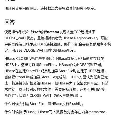
公
告
HBase占用网络端口，连接数过大会导致其他服务不稳定。
产
回答
品
介
使用操作系统命令
或者
发现大量TCP连接处于
lsof
netstat
绍
CLOSE_WAIT状态，且连接持有者为HBase RegionServer，可能
导致网络端口耗尽或HDFS连接超限，那样可能会导致其他服务不稳
计
定。HBase CLOSE_WAIT现象为HBase机制。
费
HBase CLOSE_WAIT产生原因：HBase数据以HFile形式存储在
说
HDFS上，这里可以叫StoreFiles，HBase作为HDFS的客户端，
明
HBase在创建StoreFile或启动加载StoreFile时创建了HDFS连接，
当创建StoreFile或加载StoreFile完成时，HDFS方面认为任务已完
快
速
成，将连接关闭权交给HBase，但HBase为了保证实时响应，有请
入
求时就可以连接对应数据文件，需要保持连接，选择不关闭连接，
门
所以连接状态为CLOSE_WAIT（需客户端关闭）。
什么时候会创建StoreFile：当HBase执行Flush时。
用
户
什么时候执行Flush：HBase写入数据首先会存在内存memstore，