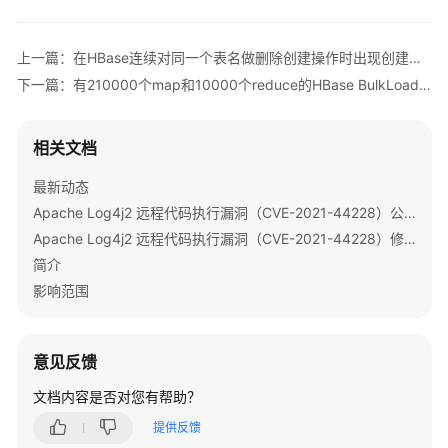
版）
使
上一篇：在HBase连续对同一个表名做删除创建操作时出现创建表异常
用
下一篇：有210000个map和10000个reduce的HBase BulkLoad任务运行失败
ClickHouse
使
相关文档
用
DBService
最新动态
Apache Log4j2 远程代码执行漏洞（CVE-2021-44228）公告
使
Apache Log4j2 远程代码执行漏洞（CVE-2021-44228）修复指导
用
简介
Flink
影响范围
使
用
意见反馈
Flume
文档内容是否对您有帮助？
使
提供反馈
用