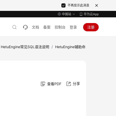
不再显示此消息
中国站
华为云App
文档
备案
控制台
登录
注册
HetuEngine常见SQL语法说明
/
HetuEngine辅助命
分享
查看PDF