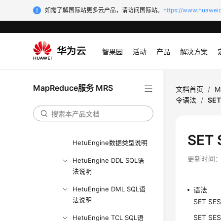
能
如需了解国际站更多云产品，请访问国际站。
https://www.huaweic
开发和部署HetuEngine UDF
管理HetuEngine数据源
智果园
活动
产品
解决方案
管理HetuEngine计算实例
HetuEngine性能调优
MapReduce服务 MRS
文档首页
/
M
HetuEngine日志介绍
令语法
/
SET
HetuEngine常见SQL语法说
明
SET 
HetuEngine数据类型说明
更新时间
HetuEngine DDL SQL语
法说明
HetuEngine DML SQL语
语法
法说明
SET SES
SET SES
HetuEngine TCL SQL语