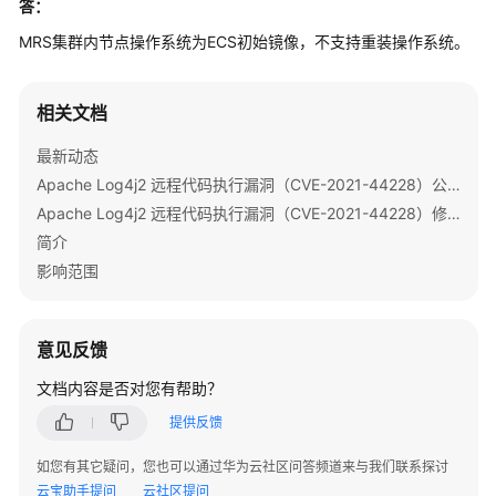
答：
公
告
MRS集群内节点操作系统为ECS初始镜像，不支持重装操作系统。
产
品
相关文档
介
最新动态
绍
Apache Log4j2 远程代码执行漏洞（CVE-2021-44228）公告
计
Apache Log4j2 远程代码执行漏洞（CVE-2021-44228）修复指导
费
简介
说
影响范围
明
快
意见反馈
速
入
文档内容是否对您有帮助？
门
提供反馈
用
如您有其它疑问，您也可以通过华为云社区问答频道来与我们联系探讨
户
云宝助手提问
云社区提问