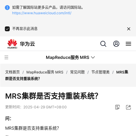
如需了解国际站更多云产品，请访问国际站。
https://www.huaweicloud.com/intl/
不再显示此消息
MapReduce服务 MRS
文档首页
/
MapReduce服务 MRS
/
常见问题
/
节点管理类
/
MRS集
群是否支持重装系统？
最
MRS集群是否支持重装系统？
新
动
更新时间：
2025-04-29 GMT+08:00
态
问：
服
MRS集群是否支持重装系统？
务