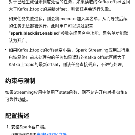
操
对于已经生成但未调度处理的任务，如果读取的Kafka offset区间
作
大于Kafka上topic的最新offset，则该任务会运行失败。
指
如果任务失败过多，则会将executor加入黑名单，从而导致后续
南
的任务无法部署运行。此时用户可以通过配置
（LTS
“spark.blacklist.enabled”
参数关闭黑名单功能，黑名单功能默
版）
认为开启。
使
如果Kafka上topic的offset变小后，Spark Streaming应用进行重
用
启恢复终止前未处理完的任务如果读取的Kafka offset区间大于
ClickHouse
Kafka上topic的最新offset，则该任务直接丢弃，不进行处理。
使
约束与限制
用
DBService
如果Streaming应用中使用了state函数，则不允许开启对接Kafka
可靠性功能。
使
用
配置描述
Doris
安装Spark客户端。
使
安装MRS客户端
详细操作请参考
。