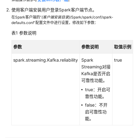
用
Flink
使用客户端安装用户登录Spark客户端节点。
在Spark客户端的“
{客户端安装目录}
/Spark/spark/conf/spark-
使
defaults.conf”配置文件中进行设置，修改如下参数：
用
表1
参数说明
Flume
参数
参数说明
取值示例
使
用
spark.streaming.Kafka.reliability
Spark
true
Guardian
Streaming对接
Kafka是否开启
使
可靠性功能。
用
true：开启可
HBase
靠性功能。
使
false：不开
用
启可靠性功
HDFS
能。
使