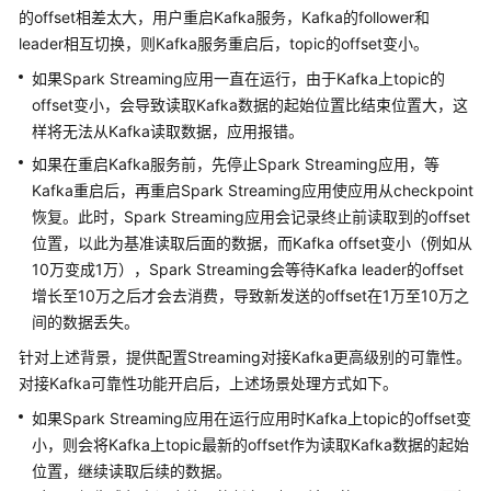
介
的offset相差太大，用户重启Kafka服务，Kafka的follower和
绍
leader相互切换，则Kafka服务重启后，topic的offset变小。
计
如果Spark Streaming应用一直在运行，由于Kafka上topic的
费
offset变小，会导致读取Kafka数据的起始位置比结束位置大，这
说
样将无法从Kafka读取数据，应用报错。
明
如果在重启Kafka服务前，先停止Spark Streaming应用，等
Kafka重启后，再重启Spark Streaming应用使应用从checkpoint
快
恢复。此时，Spark Streaming应用会记录终止前读取到的offset
速
位置，以此为基准读取后面的数据，而Kafka offset变小（例如从
入
10万变成1万），Spark Streaming会等待Kafka leader的offset
门
增长至10万之后才会去消费，导致新发送的offset在1万至10万之
用
间的数据丢失。
户
针对上述背景，提供配置Streaming对接Kafka更高级别的可靠性。
指
对接Kafka可靠性功能开启后，上述场景处理方式如下。
南
如果Spark Streaming应用在运行应用时Kafka上topic的offset变
组
小，则会将Kafka上topic最新的offset作为读取Kafka数据的起始
件
位置，继续读取后续的数据。