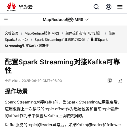
MapReduce服务 MRS
文档首页
/
MapReduce服务 MRS
/
组件操作指南（LTS版）
/
使用
Spark/Spark2x
/
Spark Streaming企业级能力增强
/
配置Spark
Streaming对接Kafka可靠性
最
新
配置Spark Streaming对接Kafka可靠
动
性
态
更新时间：
2025-06-10 GMT+08:00
服
务
操作场景
公
告
Spark Streaming对接Kafka时，当Spark Streaming应用重启后，
应用根据上一次读取的topic offset作为起始位置和当前topic最新
产
的offset作为结束位置从Kafka上读取数据的。
品
Kafka服务的topic的leader异常后，如果Kafka的leader和follower