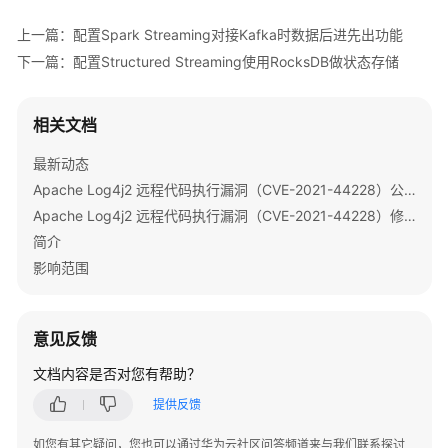
用
HetuEngine
上一篇：配置Spark Streaming对接Kafka时数据后进先出功能
下一篇：配置Structured Streaming使用RocksDB做状态存储
使
用
Hive
相关文档
使
最新动态
用
Apache Log4j2 远程代码执行漏洞（CVE-2021-44228）公告
Hudi
Apache Log4j2 远程代码执行漏洞（CVE-2021-44228）修复指导
简介
使
影响范围
用
Impala
意见反馈
使
用
文档内容是否对您有帮助？
Iceberg（MRS
提供反馈
3.6.0.1
之
如您有其它疑问，您也可以通过华为云社区问答频道来与我们联系探讨