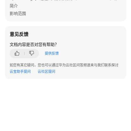
南
简介
（普
影响范围
通
模
式）
意见反馈
YARN
文档内容是否对您有帮助？
开
提供反馈
发
指
如您有其它疑问，您也可以通过华为云社区问答频道来与我们联系探讨
南
云宝助手提问
云社区提问
（安
全
模
式）
YARN
开
发
指