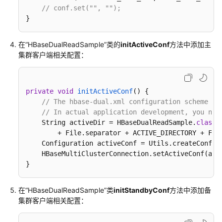
// conf.set("", "");
备
}
HBase
应
用
在“HBaseDualReadSample”类的
initActiveConf
方法中添加主
开
集群客户端相关配置：
发
环
境
private
void
initActiveConf
()
 {

// The hbase-dual.xml configuration scheme is
开
// In actual application development, you nee
发
    String activeDir = HBaseDualReadSample.
class
.
HBase
        + File.separator + ACTIVE_DIRECTORY + File
应
    Configuration activeConf = Utils.createConfByU
用
    HBaseMultiClusterConnection.setActiveConf(acti
}
调
测
在“HBaseDualReadSample”类
initStandbyConf
方法中添加备
HBase
集群客户端相关配置：
应
用