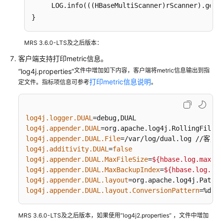
     LOG.info(((HBaseMultiScanner)rScanner).getC
令
行
}
操
作
MRS 3.6.0-LTS及之后版本：
介
客户端支持打印metric信息。
绍
文件中增加如下内容，客户端将metric信息输出到指
“log4j.properties”
打印metric信息说明
定文件。指标项信息可参考
运
。
行
HBase
应
log4j.logger.DUAL
用
log4j.appender.DUAL
开
log4j.appender.DUAL.File
发
log4j.additivity.DUAL
=
false
程
log4j.appender.DUAL.MaxFileSize
=
${hbase.log.maxfi
序
log4j.appender.DUAL.MaxBackupIndex
=
${hbase.log.ma
log4j.appender.DUAL.layout
产
log4j.appender.DUAL.layout.ConversionPattern
=%d{I
生
ServerRpcControllerFactory
异
MRS 3.6.0-LTS及之后版本，如果使用“log4j2.properties” ，文件中增加