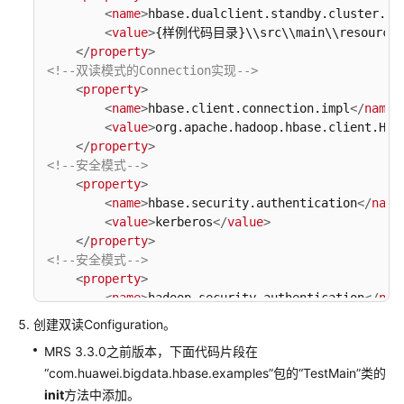
组
<
name
>
hbase.dualclient.standby.cluster.co
件
<
value
>
{样例代码目录}\\src\\main\\resources\
应
</
property
>
用
<!--双读模式的Connection实现-->
开
<
property
>
发
<
name
>
hbase.client.connection.impl
</
name
>
简
<
value
>
org.apache.hadoop.hbase.client.HBa
介
</
property
>
<!--安全模式-->
<
property
>
获
<
name
>
hbase.security.authentication
</
name
取
<
value
>
kerberos
</
value
>
MRS
</
property
>
应
<!--安全模式-->
用
<
property
>
开
<
name
>
hadoop.security.authentication
</
nam
发
<
value
>
kerberos
</
value
>
创建双读Configuration。
样
</
property
>
例
MRS 3.3.0之前版本，下面代码片段在
</
configuration
>
工
“com.huawei.bigdata.hbase.examples”包的“TestMain”类的
程
init
方法中添加。