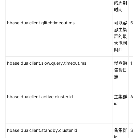
的周期
指
时间
南
（普
hbase.dualclient.glitchtimeout.ms
可以容
50
通
忍主集
模
群的最
式）
大毛刺
时间
HDFS
开
hbase.dualclient.slow.query.timeout.ms
慢查询
18
发
告警日
指
志
南
（安
全
hbase.dualclient.active.cluster.id
主集群
ACT
模
id
式）
HDFS
开
hbase.dualclient.standby.cluster.id
备集群
ST
发
id