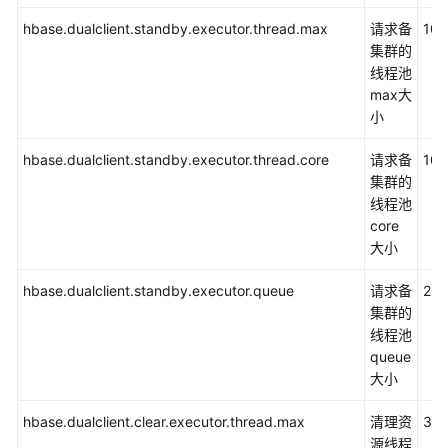
指
hbase.dualclient.standby.executor.thread.max
请求备
100
南
集群的
（普
线程池
通
max大
模
小
式）
hbase.dualclient.standby.executor.thread.core
请求备
100
Hive
集群的
开
线程池
发
core
指
大小
南
（安
hbase.dualclient.standby.executor.queue
请求备
25
全
集群的
模
线程池
式）
queue
大小
Hive
开
hbase.dualclient.clear.executor.thread.max
清理资
30
发
源线程