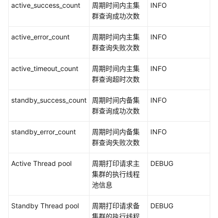
active_success_count
周期时间内主集
INFO
南
群查询成功次数
（普
通
active_error_count
周期时间内主集
INFO
模
群查询失败次数
式）
active_timeout_count
周期时间内主集
INFO
MapReduce
群查询超时次数
开
发
standby_success_count
周期时间内备集
INFO
指
群查询成功次数
南
（安
standby_error_count
周期时间内备集
INFO
全
群查询失败次数
模
式）
Active Thread pool
周期打印请求主
DEBUG
集群的执行线程
MapReduce
池信息
开
发
Standby Thread pool
周期打印请求备
DEBUG
指
集群的执行线程