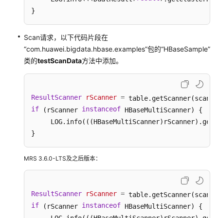
式）
}
ClickHouse
Scan请求，以下代码片段在
开
“com.huawei.bigdata.hbase.examples”包的“HBaseSample”
发
类的
testScanData
方法中添加。
指
南
（普
通
ResultScanner
rScanner
=
模
if
instanceof
 (rScanner 
 HBaseMultiScanner) {

式）
     LOG.info(((HBaseMultiScanner)rScanner).getC
}
Doris
开
发
MRS 3.6.0-LTS及之后版本：
指
南
（安
ResultScanner
rScanner
=
全
if
instanceof
 (rScanner 
 HBaseMultiScanner) {

模