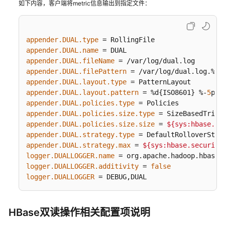
常
如下内容，客户端将metric信息输出到指定文件：
如
何
处
appender.DUAL.type
理
appender.DUAL.name
appender.DUAL.fileName
BulkLoad
appender.DUAL.filePattern
和
appender.DUAL.layout.type
Put
appender.DUAL.layout.pattern
 = %d{ISO8601} %-
5
p [
appender.DUAL.policies.type
应
appender.DUAL.policies.size.type
用
appender.DUAL.policies.size.size
 = 
${sys:hbase.se
场
appender.DUAL.strategy.type
景
appender.DUAL.strategy.max
 = 
${sys:hbase.security
有
logger.DUALLOGGER.name
哪
logger.DUALLOGGER.additivity
 = 
false
些
logger.DUALLOGGER
 = DEBUG,DUAL
install
编
HBase双读操作相关配置项说明
译