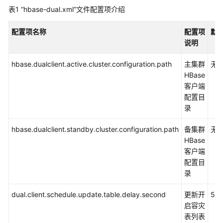
构
表1
“hbase-dual.xml”文件配置项介绍
建
HBase
配置项名称
配置项
默
Jar
说明
包
失
hbase.dualclient.active.cluster.configuration.path
主集群
无
败
HBase
报
客户端
错
配置目
Could
录
not
transfer
hbase.dualclient.standby.cluster.configuration.path
备集群
无
artifact
HBase
如
客户端
何
配置目
处
录
理
dual.client.schedule.update.table.delay.second
更新开
5
HBase
启容灾
开
表列表
发