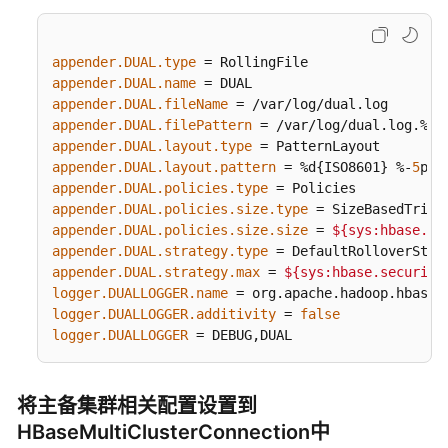
式）
Flink
appender.DUAL.type
开
appender.DUAL.name
发
appender.DUAL.fileName
指
appender.DUAL.filePattern
南
appender.DUAL.layout.type
（普
appender.DUAL.layout.pattern
 = %d{ISO8601} %-
5
p [
通
appender.DUAL.policies.type
模
appender.DUAL.policies.size.type
式）
appender.DUAL.policies.size.size
 = 
${sys:hbase.se
appender.DUAL.strategy.type
appender.DUAL.strategy.max
 = 
${sys:hbase.security
HBase
logger.DUALLOGGER.name
开
logger.DUALLOGGER.additivity
 = 
false
发
logger.DUALLOGGER
 = DEBUG,DUAL
指
南
（安
将主备集群相关配置设置到
全
模
HBaseMultiClusterConnection中