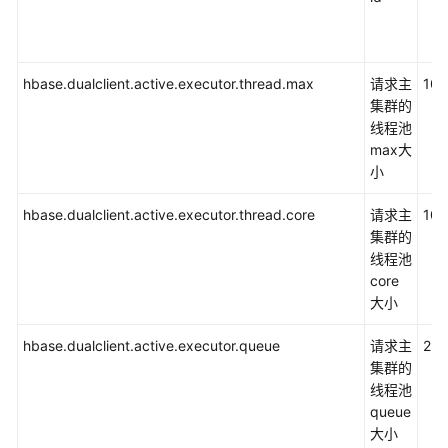
指
南
（普
通
hbase.dualclient.active.executor.thread.max
请求主
100
模
集群的
式）
线程池
max大
HetuEngine
小
开
发
hbase.dualclient.active.executor.thread.core
请求主
100
指
集群的
南
线程池
（安
core
全
大小
模
hbase.dualclient.active.executor.queue
式）
请求主
25
集群的
线程池
HetuEngine
queue
开
大小
发