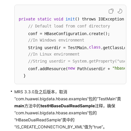
MRS
组
private
static
void
init
() throws IOException
件
 {

应
// Default load from conf directory
用
    conf = HBaseConfiguration.create();

安
//In Windows environment
全
class
    String userdir = TestMain.
.getClassLoad
认
//In Linux environment
证
//String userdir = System.getProperty("user.
说
new
"hbase-d
    conf.addResource(
 Path(userdir + 
明
  }
准
备
MRS 3.3.0及之后版本，取消
MRS
“com.huawei.bigdata.hbase.examples”包的“TestMain”类
应
main
方法中的
testHBaseDualReadSample
注释，确保
用
“com.huawei.bigdata.hbase.examples”包的
开
“HBaseDualReadSample”类中的
发
“IS_CREATE_CONNECTION_BY_XML”值为“true”。
用