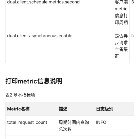
指
dual.client.schedule.metrics.second
客户端
30
南
metric
（普
信息打
通
印周期
模
式）
dual.client.asynchronous.enable
是否异
fals
步请求
Kafka
主备集
开
群
发
指
南
打印metric信息说明
（安
全
表2
基本指标项
模
式）
Metric名称
描述
日志级别
Kafka
total_request_count
周期时间内查询
INFO
开
总次数
发
指