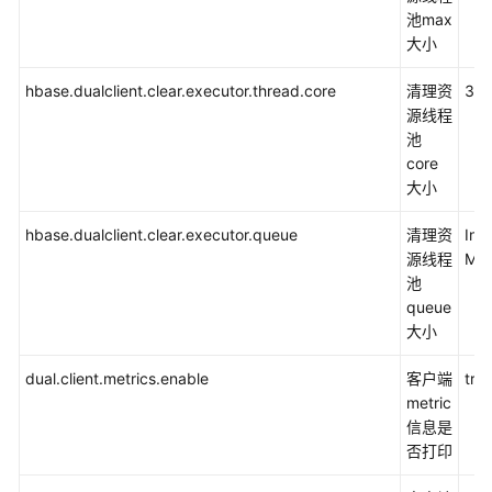
指
池max
南
大小
（普
通
hbase.dualclient.clear.executor.thread.core
清理资
30
模
源线程
式）
池
core
IoTDB
大小
开
发
hbase.dualclient.clear.executor.queue
清理资
Inte
指
源线程
MA
南
池
（安
queue
全
大小
模
式）
dual.client.metrics.enable
客户端
tru
metric
IoTDB
信息是
开
否打印
发