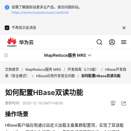
如需了解国际站更多云产品，请访问国际站。
https://www.huaweicloud.com/intl/
不再显示此消息
MapReduce服务 MRS
文档首页
/
MapReduce服务 MRS
/
开发指南（LTS版）
/
HBase开发指
南（安全模式）
/
HBase应用开发常见问题
/
如何配置HBase双读功能
最
如何配置HBase双读功能
新
动
更新时间：
2025-12-16 GMT+08:00
态
操作场景
服
HBase客户端应用通过自定义加载主备集群配置项，实现了双读能
务