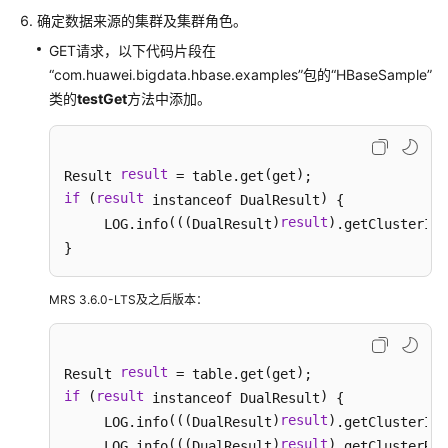
户
确定数据来源的集群
及集群角色。
GET请求，以下代码片段在
快
“com.huawei.bigdata.hbase.examples”包的“HBaseSample”
速
类的
testGet
方法中添加。
开
发
MRS
组
result
(
)
Result 
 = table.get
get
件
if
(
result
)
 instanceof DualResult
 {

应
(((
)
result
)
(
     LOG.info
DualResult
.getClusterId
用
}
ClickHouse
MRS 3.6.0-LTS及之后版本：
开
发
指
result
(
)
南
Result 
 = table.get
get
（安
if
(
result
)
 instanceof DualResult
 {

全
(((
)
result
)
(
     LOG.info
DualResult
.getClusterId
模
(((
)
result
)
     LOG.info
DualResult
.getClusterRol