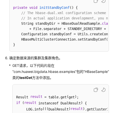
private
void
initStandbyConf
()
 {

HBase
// The hbase-dual.xml configuration scheme is
应
// In actual application development, you nee
用
    String standbyDir = HBaseDualReadSample.
class
开
        + File.separator + STANDBY_DIRECTORY + Fil
发
    Configuration standbyConf = Utils.createConfBy
常
    HBaseMultiClusterConnection.setStandbyConf(sta
见
}
问
题
确定数据来源的集群
及集群角色
。
GET请求，以下代码片段在
Phoenix
“com.huawei.bigdata.hbase.examples”包的“HBaseSample”
SQL
类的
testGet
查
方法中添加。
询
样
例
result
(
)
Result 
 = table.get
get
介
if
(
result
)
 instanceof DualResult
 {

绍
(((
)
result
)
(
     LOG.info
DualResult
.getClusterId