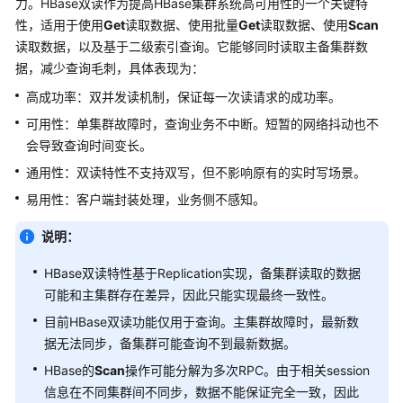
力。HBase双读作为提高HBase集群系统高可用性的一个关键特
公
性，适用于使用
Get
读取数据、使用批量
Get
读取数据、使用
Scan
告
读取数据，以及基于二级索引查询。它能够同时读取主备集群数
据，减少查询毛刺，具体表现为：
产
品
高成功率：双并发读机制，保证每一次读请求的成功率。
介
可用性：单集群故障时，查询业务不中断。短暂的网络抖动也不
绍
会导致查询时间变长。
计
通用性：双读特性不支持双写，但不影响原有的实时写场景。
费
易用性：客户端封装处理，业务侧不感知。
说
明
说明：
快
HBase双读特性基于Replication实现，备集群读取的数据
速
可能和主集群存在差异，因此只能实现最终一致性。
入
目前HBase双读功能仅用于查询。主集群故障时，最新数
门
据无法同步，备集群可能查询不到最新数据。
HBase的
Scan
操作可能分解为多次RPC。由于相关session
用
户
信息在不同集群间不同步，数据不能保证完全一致，因此