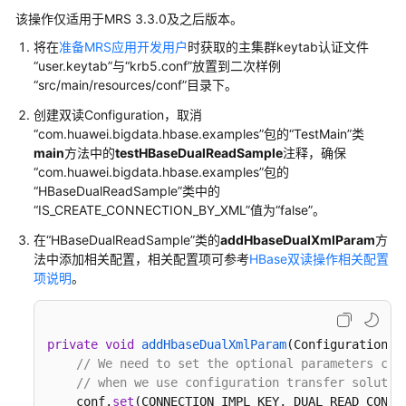
式）
该操作仅适用于MRS 3.3.0及之后版本。
HBase
将在
准备MRS应用开发用户
时获取的主集群keytab认证文件
应
“user.keytab”与“krb5.conf”放置到二次样例
用
“src/main/resources/conf”目录下。
开
创建双读Configuration，取消
发
“com.huawei.bigdata.hbase.examples”包的“TestMain”类
简
main
方法中的
testHBaseDualReadSample
注释，确保
介
“com.huawei.bigdata.hbase.examples”包的
“HBaseDualReadSample”类中的
HBase
“IS_CREATE_CONNECTION_BY_XML”值为“false”。
应
在“HBaseDualReadSample”类的
addHbaseDualXmlParam
方
用
法中添加相关配置，相关配置项可参考
HBase双读操作相关配置
开
项说明
。
发
流
程
介
private
void
addHbaseDualXmlParam
(
Configuration c
// We need to set the optional parameters con
绍
// when we use configuration transfer solutio
    conf.
set
(CONNECTION_IMPL_KEY, DUAL_READ_CONNEC
准