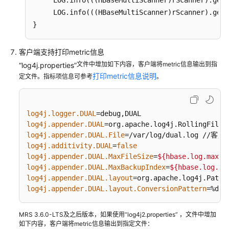
     LOG.info(((HBaseMultiScanner)rScanner).getC
式）
     LOG.info(((HBaseMultiScanner)rScanner).getC
}
Doris
开
发
客户端支持打印metric信息
指
文件中增加如下内容，客户端将metric信息输出到指
“log4j.properties”
南
打印metric信息说明
定文件。指标项信息可参考
。
（普
通
模
log4j.logger.DUAL
式）
log4j.appender.DUAL
log4j.appender.DUAL.File
Flink
log4j.additivity.DUAL
=
false
开
log4j.appender.DUAL.MaxFileSize
=
${hbase.log.maxfi
发
log4j.appender.DUAL.MaxBackupIndex
=
${hbase.log.ma
指
log4j.appender.DUAL.layout
南
log4j.appender.DUAL.layout.ConversionPattern
=%d{I
（安
全
MRS 3.6.0-LTS及之后版本，如果使用“log4j2.properties” ，文件中增加
模
如下内容，客户端将metric信息输出到指定文件：