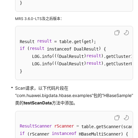
}
HBase
对
外
MRS 3.6.0-LTS及之后版本：
接
口
介
result
(
)
Result 
 = table.get
get
绍
if
(
result
)
 instanceof DualResult
 {

(((
)
result
)
(
     LOG.info
DualResult
.getClusterId
如
(((
)
result
)
     LOG.info
DualResult
.getClusterRol
何
}
配
置
HBase
Scan请求，以下代码片段在
双
“com.huawei.bigdata.hbase.examples”包的“HBaseSample”
读
类的
testScanData
方法中添加。
功
能
ResultScanner
rScanner
=
Phoenix
if
instanceof
 (rScanner 
 HBaseMultiScanner) {

命