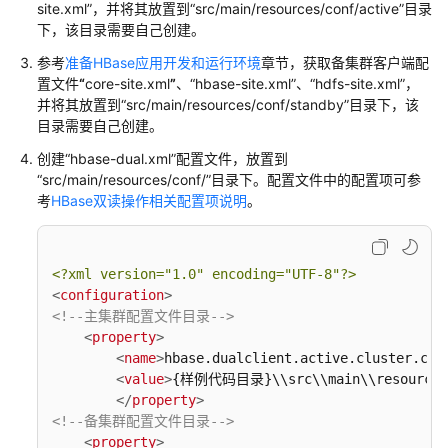
版）
site.xml”，并将其放置到“src/main/resources/conf/active”目录
下，该目录需要自己创建。
最
参考
准备HBase应用开发和运行环境
章节，获取备集群客户端配
佳
置文件
“
core-site.xml
”
、“hbase-site.xml”、“hdfs-site.xml”，
实
并将其放置到“src/main/resources/conf/standby”目录下，该
践
目录需要自己创建。
创建“hbase-dual.xml”配置文件，放置到
开
“src/main/resources/conf/”目录下。配置文件中的配置项可参
发
考
HBase双读操作相关配置项说明
。
指
南
<?xml version=
"1.0"
 encoding=
"UTF-8"
?>
开
<
configuration
>
发
<!--主集群配置文件目录-->
指
<
property
>
南
<
name
>
hbase.dualclient.active.cluster.con
（LTS
<
value
>
{样例代码目录}\\src\\main\\resources\
版）
</
property
>
<!--备集群配置文件目录-->
MRS
<
property
>