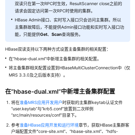
指
双读只在第一次RPC时生效，ResultScanner close之前的
南
请求会固定访问第一次RPC时使用的集群。
HBase Admin接口、实时写入接口只会访问主集群。所以
组
主集群故障后，不能提供Admin接口功能和实时写入接口功
件
能，只能提供
Get
、
Scan
查询服务。
操
作
HBase双读支持以下两种方式设置主备集群的相关配置：
指
南
在“hbase-dual.xml”中新增主备集群的相关配置。
（LTS
将主备集群相关配置设置到HBaseMultiClusterConnection中（仅
版）
MRS 3.3.0及之后版本支持）。
组
件
在“hbase-dual.xml”中新增主备集群配置
操
将在
准备MRS应用开发用户
时获取的主集群keytab认证文件
作
“user.keytab”与“krb5.conf”放置到二次样例
指
“src/main/resources/conf”目录下。
南
（普
参考
准备HBase应用开发和运行环境
章节，获取HBase主集群客
通
户端配置文件
“
core-site.xml”、“hbase-site.xml”、“hdfs-