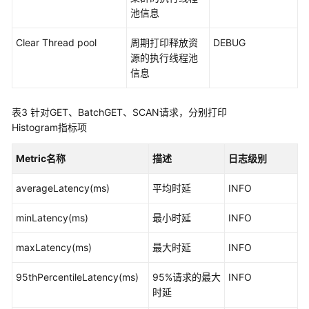
南
池信息
（普
通
Clear Thread pool
周期打印释放资
DEBUG
模
源的执行线程池
式）
信息
Oozie
表3
针对GET、BatchGET、SCAN请求，分别打印
开
Histogram指标项
发
指
Metric名称
描述
日志级别
南
（安
averageLatency(ms)
平均时延
INFO
全
模
minLatency(ms)
最小时延
INFO
式）
maxLatency(ms)
最大时延
INFO
Oozie
开
95thPercentileLatency(ms)
95%请求的最大
INFO
发
时延
指