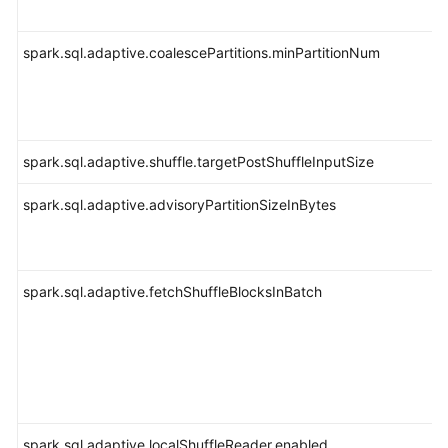
使
用
spark.sql.adaptive.coalescePartitions.minPartitionNum
DBService
使
用
Flink
spark.sql.adaptive.shuffle.targetPostShuffleInputSize
使
spark.sql.adaptive.advisoryPartitionSizeInBytes
用
Flume
spark.sql.adaptive.fetchShuffleBlocksInBatch
使
用
HBase
使
用
HDFS
spark.sql.adaptive.localShuffleReader.enabled