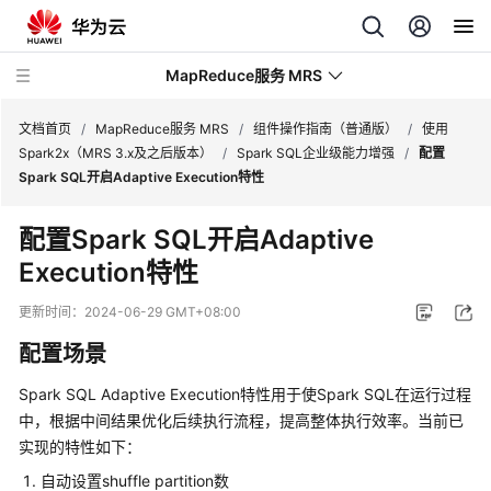
MapReduce服务 MRS
文档首页
/
MapReduce服务 MRS
/
组件操作指南（普通版）
/
使用
Spark2x（MRS 3.x及之后版本）
/
Spark SQL企业级能力增强
/
配置
Spark SQL开启Adaptive Execution特性
最
新
配置Spark SQL开启Adaptive
动
Execution特性
态
更新时间：
2024-06-29 GMT+08:00
服
务
配置场景
公
告
Spark SQL Adaptive Execution特性用于使Spark SQL在运行过程
中，根据中间结果优化后续执行流程，提高整体执行效率。当前已
产
实现的特性如下：
品
自动设置shuffle partition数