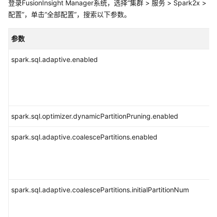
操
登录FusionInsight Manager系统，选择“
集群 >
服务 > Spark2x >
作
配置”，单击“全部配置”，搜索以下参数。
指
南
参数
（LTS
版）
spark.sql.adaptive.enabled
组
件
操
作
spark.sql.optimizer.dynamicPartitionPruning.enabled
指
南
spark.sql.adaptive.coalescePartitions.enabled
（普
通
版）
使
spark.sql.adaptive.coalescePartitions.initialPartitionNum
用
ClickHouse