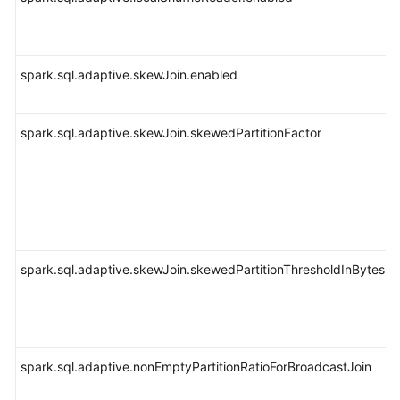
使
用
Hive
spark.sql.adaptive.skewJoin.enabled
使
用
spark.sql.adaptive.skewJoin.skewedPartitionFactor
Hudi
使
用
Hue（MRS
3.x
之
spark.sql.adaptive.skewJoin.skewedPartitionThresholdInBytes
前
版
本）
使
spark.sql.adaptive.nonEmptyPartitionRatioForBroadcastJoin
用
Hue（MRS