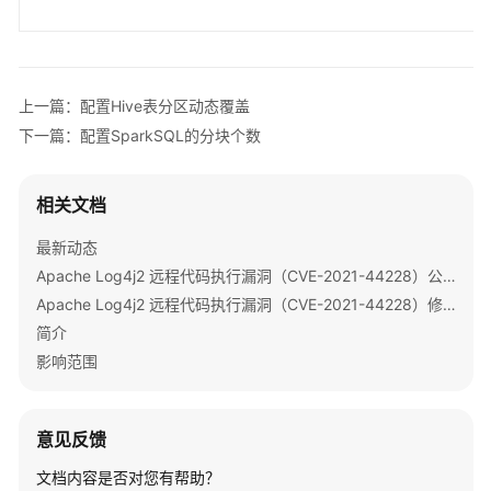
3.x
及
之
后
上一篇：配置Hive表分区动态覆盖
版
下一篇：配置SparkSQL的分块个数
本）
使
相关文档
用
Impala
最新动态
Apache Log4j2 远程代码执行漏洞（CVE-2021-44228）公告
使
Apache Log4j2 远程代码执行漏洞（CVE-2021-44228）修复指导
用
简介
Kafka
影响范围
使
用
意见反馈
Loader
文档内容是否对您有帮助？
使