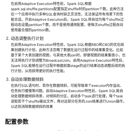
介
在启用Adaptive Execution特性前，Spark SQL根据
绍
spark.sql.shuffle.partitions配置指定shuffle时的partition个数。此种方法
在一个应用中执行多种SQL查询时缺乏灵活性，无法保证所有场景下的性
能合适。开启Adaptive Execution后，Spark SQL将自动为每个shuffle过
计
程动态设置partition个数，而不是使用通用配置，使每次shuffle过程自动
费
使用最合理的partition数。
说
动态调整执行计划
明
在启用Adaptive Execution特性前，Spark SQL根据RBO和CBO的优化结
果创建执行计划，此种方法忽略了数据在运行过程中的结果集变化。比如
快
基于某个大表创建的视图，与其他大表join时，即便视图的结果集很小，也
速
无法将执行计划调整为BroadcastJoin。启用Adaptive Execution特性后，
入
Spark SQL能够在运行过程中根据前面stage的运行结果动态调整后续的执
行计划，从而获得更好的执行性能。
门
自动处理数据倾斜
用
在执行SQL语句时，若存在数据倾斜，可能导致单个executor内存溢出、
任务执行缓慢等问题。启动Adaptive Execution特性后，Spark SQL能自
户
动处理数据倾斜场景，对倾斜的分区，启动多个task进行处理，每个task
指
读取若干个shuffle输出文件，再对这部分任务的Join结果进行Union操作，
南
以达到消除数据倾斜的效果
组
配置参数
件