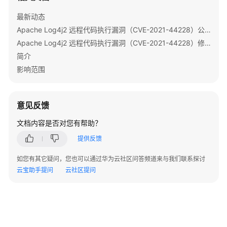
指
南
最新动态
Apache Log4j2 远程代码执行漏洞（CVE-2021-44228）公告
组
Apache Log4j2 远程代码执行漏洞（CVE-2021-44228）修复指导
件
简介
操
影响范围
作
指
南
意见反馈
（LTS
版）
文档内容是否对您有帮助？
提供反馈
使
用
如您有其它疑问，您也可以通过华为云社区问答频道来与我们联系探讨
ClickHouse
云宝助手提问
云社区提问
使
用
DBService