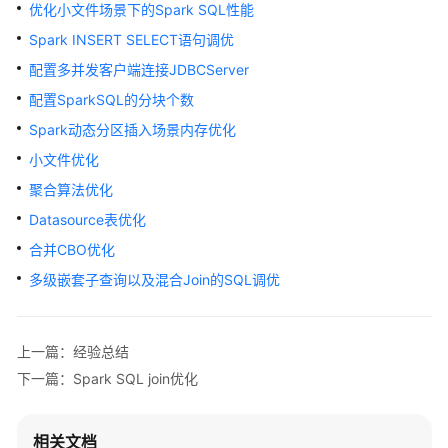
公
优化小文件场景下的Spark SQL性能
告
Spark INSERT SELECT语句调优
配置多并发客户端连接JDBCServer
产
品
配置SparkSQL的分块个数
介
Spark动态分区插入场景内存优化
绍
小文件优化
计
聚合算法优化
费
Datasource表优化
说
合并CBO优化
明
多级嵌套子查询以及混合Join的SQL调优
快
速
入
上一篇：经验总结
门
下一篇：Spark SQL join优化
用
户
相关文档