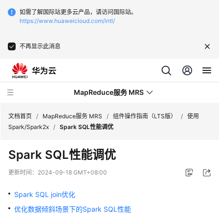
如需了解国际站更多云产品，请访问国际站。
https://www.huaweicloud.com/intl/
不再显示此消息
MapReduce服务 MRS
文档首页
/
MapReduce服务 MRS
/
组件操作指南（LTS版）
/
使用
Spark/Spark2x
/
Spark SQL性能调优
最
Spark SQL性能调优
新
动
更新时间：
2024-09-18 GMT+08:00
态
Spark SQL join优化
服
优化数据倾斜场景下的Spark SQL性能
务