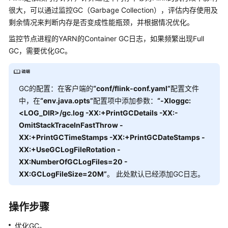
公
很大，可以通过监控GC（Garbage Collection），评估内存使用及
告
剩余情况来判断内存是否变成性能瓶颈，并根据情况优化。
监控节点进程的YARN的Container GC日志，如果频繁出现Full
产
品
GC，需要优化GC。
介
绍
GC的配置：在客户端的
“conf/flink-conf.yaml”
配置文件
计
中，在
“env.java.opts”
配置项中添加参数：
“-Xloggc:
费
<LOG_DIR>/gc.log -XX:+PrintGCDetails -XX:-
说
OmitStackTraceInFastThrow -
明
XX:+PrintGCTimeStamps -XX:+PrintGCDateStamps -
XX:+UseGCLogFileRotation -
快
XX:NumberOfGCLogFiles=20 -
速
XX:GCLogFileSize=20M”
。 此处默认已经添加GC日志。
入
门
操作步骤
用
户
优化GC。