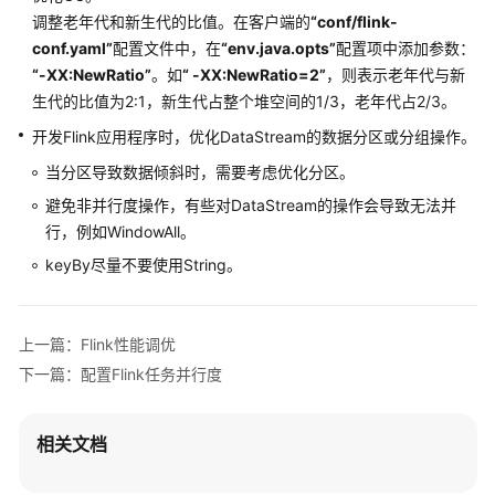
指
调整老年代和新生代的比值。在客户端的
“conf/flink-
南
conf.yaml”
配置文件中，在
“env.java.opts”
配置项中添加参数：
“-XX:NewRatio”
。如
“ -XX:NewRatio=2”
，则表示老年代与新
组
生代的比值为2:1，新生代占整个堆空间的1/3，老年代占2/3。
件
操
开发Flink应用程序时，优化DataStream的数据分区或分组操作。
作
当分区导致数据倾斜时，需要考虑优化分区。
指
避免非并行度操作，有些对DataStream的操作会导致无法并
南
（LTS
行，例如WindowAll。
版）
keyBy尽量不要使用String。
组
件
上一篇：Flink性能调优
操
下一篇：配置Flink任务并行度
作
指
南
相关文档
（普
通