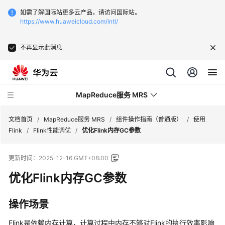
如需了解国际站更多云产品，请访问国际站。
https://www.huaweicloud.com/intl/
不再显示此消息
MapReduce服务 MRS
文档首页
/
MapReduce服务 MRS
/
组件操作指南（普通版）
/
使用
Flink
/
Flink性能调优
/
优化Flink内存GC参数
最
更新时间：
2025-12-16 GMT+08:00
新
动
优化Flink内存GC参数
态
操作场景
服
务
Flink是依赖内存计算，计算过程中内存不够对Flink的执行效率影响