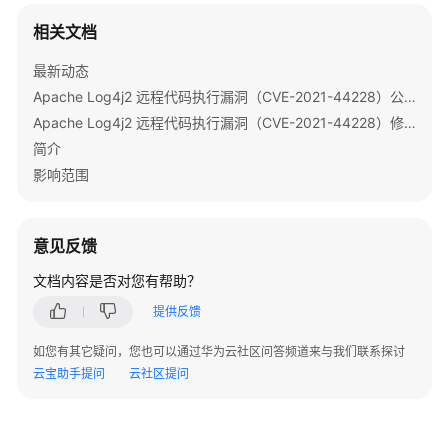
操
作
相关文档
指
南
最新动态
（LTS
Apache Log4j2 远程代码执行漏洞（CVE-2021-44228）公告
版）
Apache Log4j2 远程代码执行漏洞（CVE-2021-44228）修复指导
简介
组
影响范围
件
操
作
意见反馈
指
南
文档内容是否对您有帮助？
（普
通
提供反馈
版）
如您有其它疑问，您也可以通过华为云社区问答频道来与我们联系探讨
云宝助手提问
云社区提问
使
用
ClickHouse