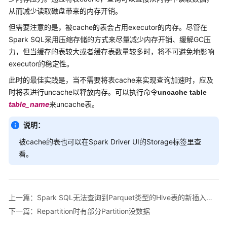
介
从而减少读取磁盘带来的内存开销。
绍
但需要注意的是，被cache的表会占用executor的内存。尽管在
计
Spark SQL采用压缩存储的方式来尽量减少内存开销、缓解GC压
费
力，但当缓存的表较大或者缓存表数量较多时，将不可避免地影响
说
executor的稳定性。
明
此时的最佳实践是，当不需要将表cache来实现查询加速时，应及
快
时将表进行uncache以释放内存。可以执行命令
uncache table
速
table_name
来uncache表。
入
门
说明：
被cache的表也可以在Spark Driver UI的Storage标签里查
用
看。
户
指
南
上一篇：Spark SQL无法查询到Parquet类型的Hive表的新插入数据
组
下一篇：Repartition时有部分Partition没数据
件