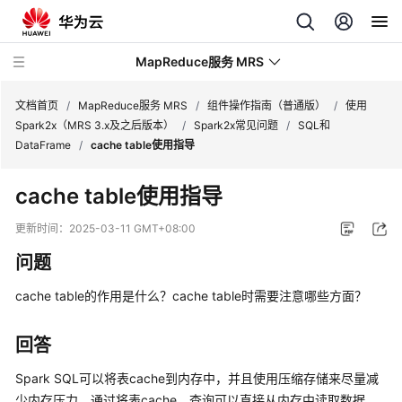
MapReduce服务 MRS
文档首页
/
MapReduce服务 MRS
/
组件操作指南（普通版）
/
使用
Spark2x（MRS 3.x及之后版本）
/
Spark2x常见问题
/
SQL和
DataFrame
/
cache table使用指导
最
新
cache table使用指导
动
态
更新时间：
2025-03-11 GMT+08:00
问题
服
务
cache table的作用是什么？cache table时需要注意哪些方面？
公
告
回答
产
Spark SQL可以将表cache到内存中，并且使用压缩存储来尽量减
品
少内存压力。通过将表cache，查询可以直接从内存中读取数据，