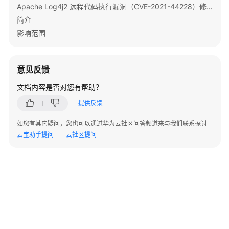
指
Apache Log4j2 远程代码执行漏洞（CVE-2021-44228）修复指导
南
简介
影响范围
组
件
操
意见反馈
作
指
文档内容是否对您有帮助？
南
提供反馈
（LTS
版）
如您有其它疑问，您也可以通过华为云社区问答频道来与我们联系探讨
云宝助手提问
云社区提问
使
用
ClickHouse
使
用
DBService
©2026 Huaweicloud.com 版权所有
黔ICP备20004760号-14
苏B2-20130048号