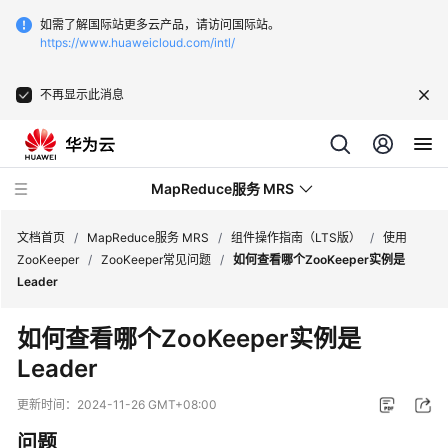
如需了解国际站更多云产品，请访问国际站。
https://www.huaweicloud.com/intl/
不再显示此消息
MapReduce服务 MRS
文档首页
/
MapReduce服务 MRS
/
组件操作指南（LTS版）
/
使用
ZooKeeper
/
ZooKeeper常见问题
/
如何查看哪个ZooKeeper实例是
Leader
最
新
如何查看哪个ZooKeeper实例是
动
Leader
态
更新时间：
2024-11-26 GMT+08:00
服
务
问题