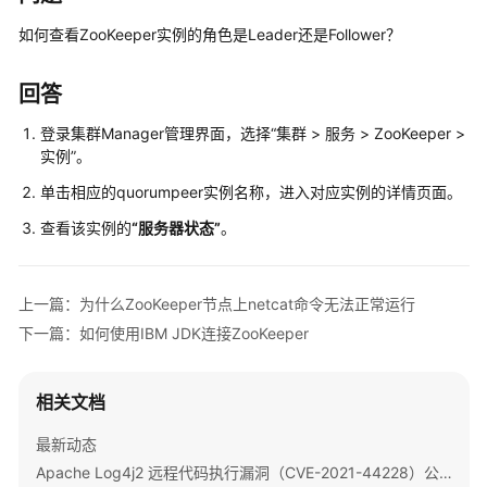
公
告
如何查看ZooKeeper实例的角色是Leader还是Follower？
产
回答
品
介
登录集群Manager管理界面，选择“集群 > 服务 > ZooKeeper >
绍
实例”。
单击相应的quorumpeer实例名称，进入对应实例的详情页面。
计
查看该实例的
“服务器状态”
。
费
说
明
上一篇：为什么ZooKeeper节点上netcat命令无法正常运行
快
下一篇：如何使用IBM JDK连接ZooKeeper
速
入
门
相关文档
最新动态
用
户
Apache Log4j2 远程代码执行漏洞（CVE-2021-44228）公告