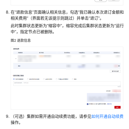
监
控
在“退款信息”页面确认相关信息，勾选“我已确认本次退订金额和
指
相关费用”（界面若无该提示则跳过）并单击“退订”。
标
此时集群状态更新为“缩容中”，缩容完成后集群状态更新为“运行
中”，指定节点已被删除。
MRS
图2
退款信息
集
群
健
康
检
查
MRS
集
群
容
量
（可选）集群如需开通自动续费功能，请参见
如何开通自动续费
调
操作。
整