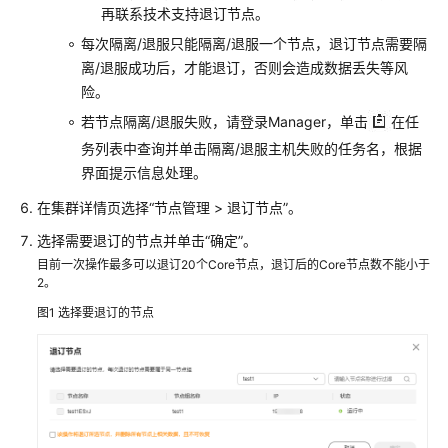
再联系技术支持退订节点。
MRS
每次隔离/退服只能隔离/退服一个节点，退订节点需要隔
集
离/退服成功后，才能退订，否则会造成数据丢失等风
群
险。
运
若节点隔离/退服失败，请登录Manager，单击
在任
维
务列表中查询并单击隔离/退服主机失败的任务名，根据
说
界面提示信息处理。
明
在集群详情页选择“节点管理 > 退订节点”。
登
选择需要退订的节点并单击“确定”。
录
目前一次操作最多可以退订20个Core节点，退订后的Core节点数不能小于
MRS
2。
集
群
图1
选择要退订的节点
查
看
MRS
集
群