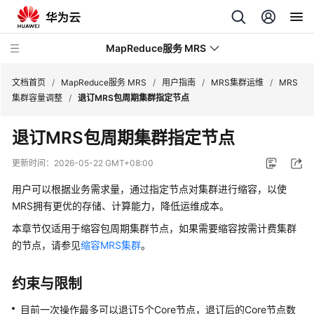
MapReduce服务 MRS
文档首页
/
MapReduce服务 MRS
/
用户指南
/
MRS集群运维
/
MRS
集群容量调整
/
退订MRS包周期集群指定节点
最
退订MRS包周期集群指定节点
新
动
更新时间：
2026-05-22 GMT+08:00
态
用户可以根据业务需求量，通过指定节点对集群进行缩容，以使
服
MRS拥有更优的存储、计算能力，降低运维成本。
务
本章节仅适用于缩容包周期集群节点，如果需要缩容按需计费集群
公
的节点，请参见
缩容MRS集群
。
告
约束与限制
产
品
目前一次操作最多可以退订5个Core节点，退订后的Core节点数