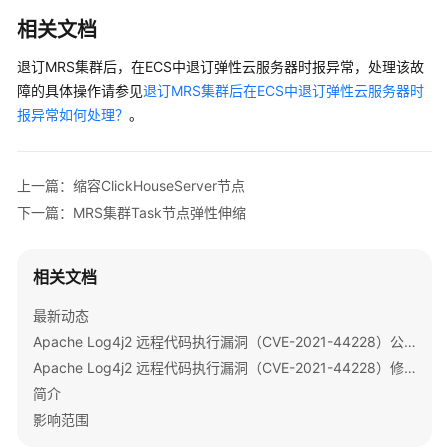
相关文档
扩
容
退订MRS集群后，在ECS中退订弹性云服务器时报异常，处理该故
MRS
障的具体操作请参见
退订MRS集群后在ECS中退订弹性云服务器时
集
报异常如何处理？
。
群
扩
上一篇：缩容ClickHouseServer节点
容
下一篇：MRS集群Task节点弹性伸缩
MRS
集
群
相关文档
节
点
最新动态
数
Apache Log4j2 远程代码执行漏洞（CVE-2021-44228）公告
据
Apache Log4j2 远程代码执行漏洞（CVE-2021-44228）修复指导
盘
简介
缩
影响范围
容