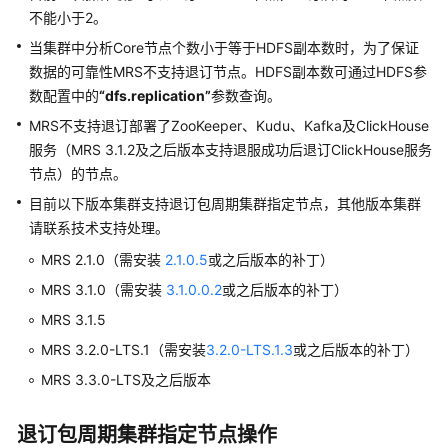
介
不能小于2。
绍
当集群中分析Core节点个数小于等于HDFS副本数时，为了保证
计
数据的可靠性MRS不支持退订节点。HDFS副本数可通过HDFS参
费
数配置中的
“dfs.replication”
参数查询。
说
MRS不支持退订部署了ZooKeeper、Kudu、Kafka及ClickHouse
明
服务（MRS 3.1.2及之后版本支持退服成功后退订ClickHouse服务
节点）的节点。
快
速
目前以下版本集群支持退订包周期集群指定节点，其他版本集群
入
请联系技术支持处理。
门
MRS 2.1.0（需安装
2.1.0.5
或之后版本的补丁）
MRS 3.1.0（需安装
3.1.0.0.2
或之后版本的补丁）
用
户
MRS 3.1.5
指
MRS 3.2.0-LTS.1（需安装
3.2.0-LTS.1.3
或之后版本的补丁）
南
MRS 3.3.0-LTS及之后版本
准
备
退订包周期集群指定节点操作