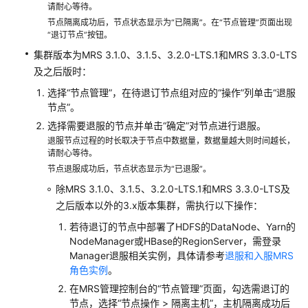
请耐心等待。
户
节点隔离成功后，节点状态显示为“已隔离”。在“节点管理”页面出现
端
“退订节点”按钮。
集群版本为MRS 3.1.0、3.1.5、3.2.0-LTS.1和MRS 3.3.0-LTS
提
及之后版时：
交
MRS
选择“节点管理”，在待退订节点组对应的“操作”列单击“退服
作
节点”。
业
选择需要退服的节点并单击“确定”对节点进行退服。
退服节点过程的时长取决于节点中数据量，数据量越大则时间越长，
管
请耐心等待。
理
节点退服成功后，节点状态显示为“已退服”。
MRS
除MRS 3.1.0、3.1.5、3.2.0-LTS.1和MRS 3.3.0-LTS及
集
之后版本以外的3.x版本集群，需执行以下操作：
群
若待退订的节点中部署了HDFS的DataNode、Yarn的
NodeManager或HBase的RegionServer，需登录
MRS
Manager退服相关实例，具体请参考
退服和入服MRS
集
角色实例
。
群
在MRS管理控制台的“节点管理”页面，勾选需退订的
运
节点，选择“节点操作 > 隔离主机”，主机隔离成功后
维