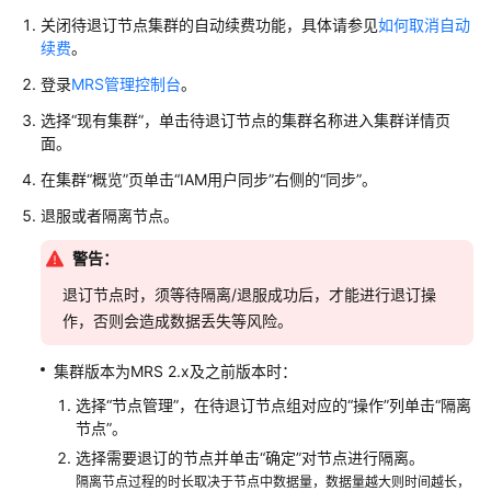
工
关闭待退订节点集群的自动续费功能，具体请参见
如何取消自动
作
续费
。
MRS
登录
MRS管理控制台
。
集
选择“现有集群”，单击待退订节点的集群名称进入集群详情页
群
面。
规
划
在集群“概览”页单击“IAM用户同步”右侧的“同步”。
退服或者隔离节点。
购
买
警告：
MRS
退订节点时，须等待隔离/退服成功后，才能进行退订操
集
群
作，否则会造成数据丢失等风险。
安
集群版本为MRS 2.x及之前版本时：
装
选择“节点管理”，在待退订节点组对应的“操作”列单击“隔离
MRS
节点”。
集
选择需要退订的节点并单击“确定”对节点进行隔离。
群
隔离节点过程的时长取决于节点中数据量，数据量越大则时间越长，
客