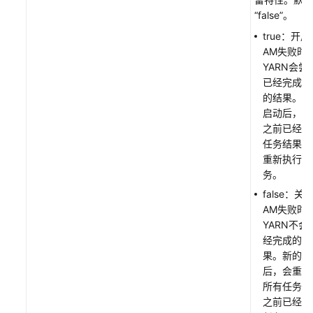
用
“false”。
Flink
true：开
使
AM失败时
用
YARN会尝
Flume
已经完成的
的结果。新
使
启动后，会
用
之前已经完
Guardian
任务结果，
重新执行这
使
务。
用
false：关
HBase
AM失败时
YARN不会
使
经完成的任
用
果。新的A
HDFS
后，会重新
所有任务，
使
之前已经完