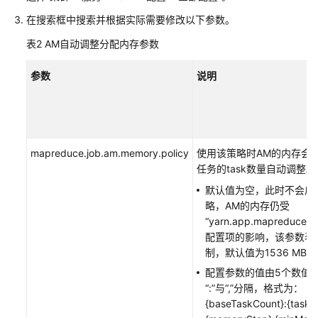
Spark/Spark2x
在搜索框中搜索并根据实际需要修改以下参数。
使
表2
AM自动调整分配内存参数
用
Sqoop
参数
说明
使
用
Tez
mapreduce.job.am.memory.policy
使用该策略时AM的内存会根据
使
任务的task数量自动调整。
用
默认值为空，此时不会启
Yarn
略，AM的内存仍受
“yarn.app.mapreduce.a
Yarn
配置项的影响，该参数表
用
制，默认值为1536 MB。
户
配置参数的值由5个数值
权
“:”与“,”分隔，格式为：
限
{baseTaskCount}:{taskS
管