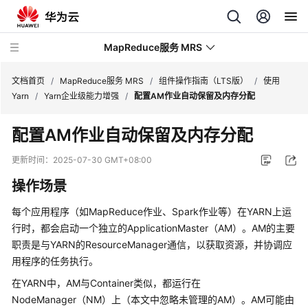
MapReduce服务 MRS
文档首页
/
MapReduce服务 MRS
/
组件操作指南（LTS版）
/
使用
Yarn
/
Yarn企业级能力增强
/
配置AM作业自动保留及内存分配
最
配置AM作业自动保留及内存分配
新
动
更新时间：
2025-07-30 GMT+08:00
态
操作场景
服
每个应用程序（如MapReduce作业、Spark作业等）在YARN上运
务
行时，都会启动一个独立的ApplicationMaster（AM）。AM的主要
公
职责是与YARN的ResourceManager通信，以获取资源，并协调应
告
用程序的任务执行。
产
在YARN中，AM与Container类似，都运行在
品
NodeManager（NM）上（本文中忽略未管理的AM）。AM可能由