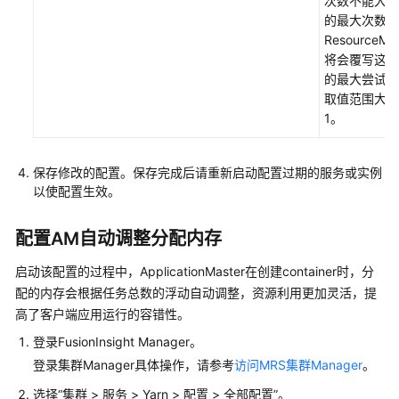
次数不能大于
MemArtsCC
的最大次数，
ResourceMa
使
将会覆写这个
用
的最大尝试次
MemArtsStore
取值范围大于
1。
使
用
Oozie
保存修改的配置。保存完成后请重新启动配置过期的服务或实例
以使配置生效。
使
用
配置AM自动调整分配内存
Paimon
启动该配置的过程中，ApplicationMaster在创建container时，分
使
配的内存会根据任务总数的浮动自动调整，资源利用更加灵活，提
用
高了客户端应用运行的容错性。
Ranger
登录FusionInsight Manager。
使
登录集群Manager具体操作，请参考
访问MRS集群Manager
。
用
选择“集群 > 服务 > Yarn > 配置 > 全部配置”。