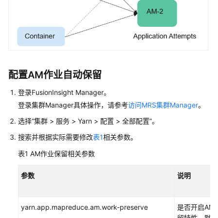
操
作
指
南
（LTS
版）
配置AM作业自动保留
使
用
登录FusionInsight Manager。
ClickHouse
登录集群Manager具体操作，请参考
访问MRS集群Manager
。
使
选择“集群 > 服务 > Yarn > 配置 > 全部配置”。
用
搜索并根据实际需要修改
表1
相关参数。
DBService
表1
AM作业保留相关参数
使
用
参数
说明
Doris
yarn.app.mapreduce.am.work-preserve
是否开启AM
使
留特性。默认