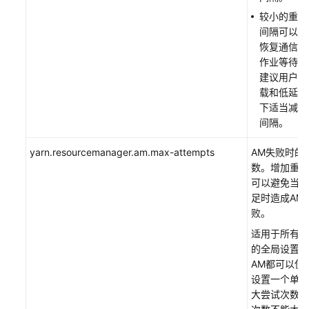
Kafka
较小的重试
间隔可以更
使
恢复通信，
用
作业等待时
Kudu
建议用户在
载和低延迟
使
下适当减小
用
间隔。
LDMS
yarn.resourcemanager.am.max-attempts
AM失败时的
使
数。增加重试
用
可以避免当资
Loader
足时造成AM
败。
使
适用于所有A
用
的全局设置。
Mapreduce
AM都可以使用
设置一个单独
使
大尝试次数，
用