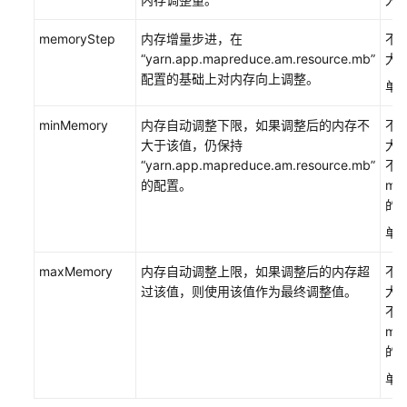
功
能
memoryStep
内存增量步进，在
不
“yarn.app.mapreduce.am.resource.mb”
大
启
配置的基础上对内存向上调整。
用
单
Yarn
CGroups
minMemory
内存自动调整下限，如果调整后的内存不
不
功
大于该值，仍保持
大
能
“yarn.app.mapreduce.am.resource.mb”
不
限
的配置。
ma
制
的
Container
单
CPU
使
maxMemory
内存自动调整上限，如果调整后的内存超
不
用
过该值，则使用该值作为最终调整值。
大
率
不
mi
配
的
置
单
TimelineServer
支