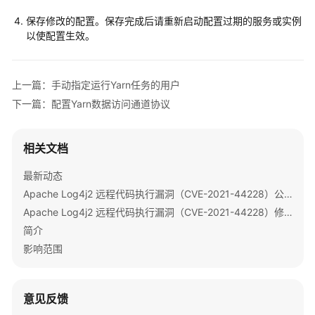
持
保存修改的配置。保存完成后请重新启动配置过期的服务或实例
HA
以使配置生效。
Yarn
企
上一篇：手动指定运行Yarn任务的用户
业
下一篇：配置Yarn数据访问通道协议
级
能
力
相关文档
增
强
最新动态
Apache Log4j2 远程代码执行漏洞（CVE-2021-44228）公告
配
Apache Log4j2 远程代码执行漏洞（CVE-2021-44228）修复指导
置
简介
Yarn
权
影响范围
限
控
制
意见反馈
开