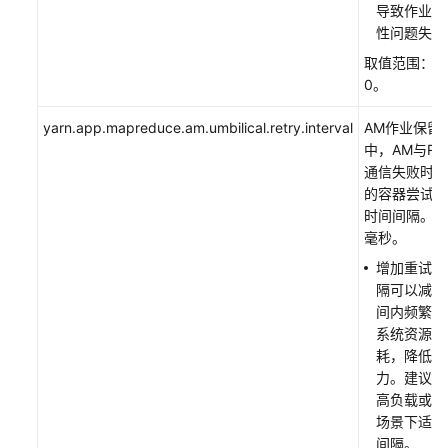
前
导致作业因
版
性问题失败
本）
取值范围：大
0。
使
用
yarn.app.mapreduce.am.umbilical.retry.interval
AM作业保留
Iceberg（MRS
中，AM与R
3.6.0.1
通信失败时，
及
的容器尝试恢
之
时间间隔。单
后
毫秒。
版
增加重试时
本）
隔可以减少
间内频繁重
使
系统资源的
用
耗，降低系
JobGateway
力。建议用
高负载或高
使
场景下适当
用
间隔。