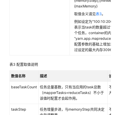
{memoryStep},{minMemo
理
{maxMemory}
使
取值含义请见
表3
。
用
例如设定为“100:10:200,1
Yarn
表示当task的数量超过1
客
个任务，container的内
户
“yarn.app.mapreduce.a
端
配置参数的基础上增加20
提
过设定的最大内存3096M
交
任
务
表3
配置取值说明
配
数值名称
描述
设
置
baseTaskCount
任务总量基数，只有当应用的task总数
不
Container
（mapperTasks+reduceTasks）不小于
大
日
该值时配置才会起作用。
志
聚
taskStep
任务增量步进，与memoryStep共同决定
不
合
内存调整量。
大