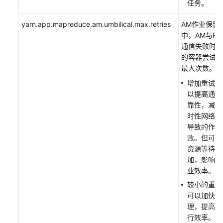
用
任务。
HetuEngine
yarn.app.mapreduce.am.umbilical.max.retries
AM作业保留
中，AM与R
使
通信失败时，
用
的容器尝试恢
Hive
最大次数。
使
增加重试次
用
以提高通信
Hudi
靠性，减少
时性网络问
使
导致的作业
用
败。但可能
Impala
资源等待时
加，影响整
使
业效率。
用
较小的重试
Iceberg（MRS
可以加快失
3.6.0.1
理，提高作
之
行效率。但