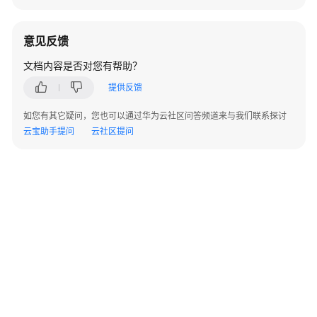
指
南
意见反馈
组
文档内容是否对您有帮助？
件
操
提供反馈
作
如您有其它疑问，您也可以通过华为云社区问答频道来与我们联系探讨
指
云宝助手提问
南
云社区提问
（LTS
版）
使
用
ClickHouse
使
用
DBService