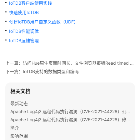
公
IoTDB客户端使用实践
告
快速使用IoTDB
创建IoTDB用户自定义函数（UDF）
产
品
IoTDB性能调优
介
IoTDB运维管理
绍
计
上一篇：访问Hue原生页面时间长，文件浏览器报错Read timed out
费
下一篇：IoTDB支持的数据类型和编码
说
明
相关文档
快
速
最新动态
入
Apache Log4j2 远程代码执行漏洞（CVE-2021-44228）公告
门
Apache Log4j2 远程代码执行漏洞（CVE-2021-44228）修复指导
简介
用
影响范围
户