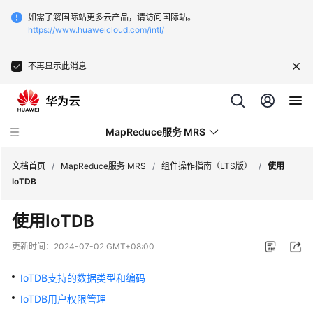
如需了解国际站更多云产品，请访问国际站。
https://www.huaweicloud.com/intl/
不再显示此消息
MapReduce服务 MRS
文档首页
/
MapReduce服务 MRS
/
组件操作指南（LTS版）
/
使用
IoTDB
最
使用IoTDB
新
动
更新时间：
2024-07-02 GMT+08:00
态
IoTDB支持的数据类型和编码
服
IoTDB用户权限管理
务