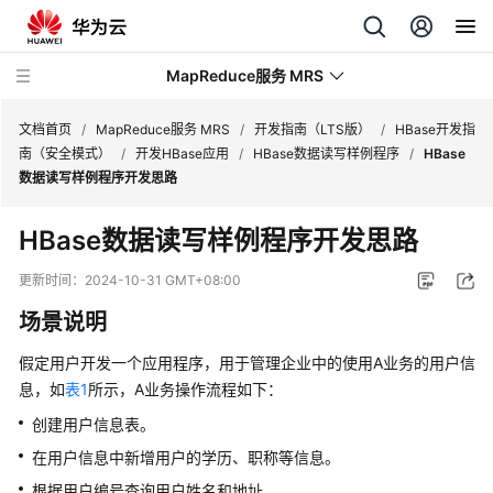
MapReduce服务 MRS
文档首页
/
MapReduce服务 MRS
/
开发指南（LTS版）
/
HBase开发指
南（安全模式）
/
开发HBase应用
/
HBase数据读写样例程序
/
HBase
数据读写样例程序开发思路
最
新
HBase数据读写样例程序开发思路
动
态
更新时间：
2024-10-31 GMT+08:00
场景说明
服
务
假定用户开发一个应用程序，用于管理企业中的使用A业务的用户信
公
息，如
表1
所示，A业务操作流程如下：
告
创建用户信息表。
产
在用户信息中新增用户的学历、职称等信息。
品
根据用户编号查询用户姓名和地址。