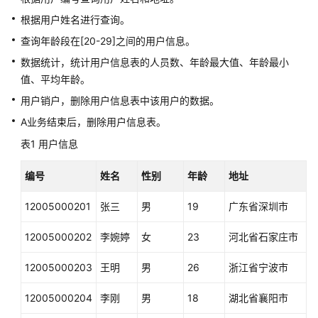
介
绍
根据用户姓名进行查询。
查询年龄段在[20-29]之间的用户信息。
计
数据统计，统计用户信息表的人员数、年龄最大值、年龄最小
费
值、平均年龄。
说
明
用户销户，删除用户信息表中该用户的数据。
A业务结束后，删除用户信息表。
快
表1
速
用户信息
入
门
编号
姓名
性别
年龄
地址
12005000201
张三
男
19
广东省深圳市
用
户
12005000202
李婉婷
女
23
河北省石家庄市
指
南
12005000203
王明
男
26
浙江省宁波市
组
12005000204
李刚
男
18
湖北省襄阳市
件