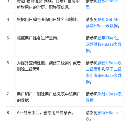
3
增加“教育信息”列族，在用户信息中
请参见
修改HBase
简
新增用户的学历、职称等信息。
表
。
介
4
根据用户编号查询用户姓名和地址。
请参见
使用Get API
获
读取HBase表数据
。
取
MRS
5
根据用户姓名进行查询。
请参见
使用Filter过
应
滤器读取HBase表数
用
据
。
开
发
6
为提升查询性能，创建二级索引或者
请参见
创建HBase表
样
删除二级索引。
二级索引
和
基于二级
例
索引查询HBase表数
工
据
。
程
7
用户销户，删除用户信息表中该用户
请参见
删除HBase表
的数据。
数据
。
MRS
组
8
A业务结束后，删除用户信息表。
请参见
删除HBase
件
表
。
应
用