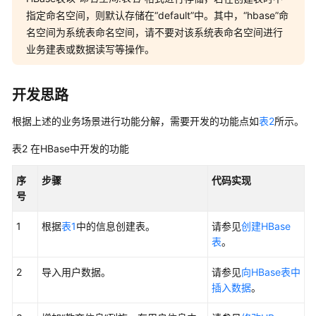
指定命名空间，则默认存储在“default”中。其中，“hbase”命
开
名空间为系统表命名空间，请不要对该系统表命名空间进行
发
业务建表或数据读写等操作。
指
南
开发思路
开
根据上述的业务场景进行功能分解，需要开发的功能点如
表2
所示。
发
指
表2
在HBase中开发的功能
南
（LTS
序
步骤
代码实现
版）
号
MRS
1
根据
表1
中的信息创建表。
请参见
创建HBase
组
表
。
件
应
2
导入用户数据。
请参见
向HBase表中
用
插入数据
。
开
发