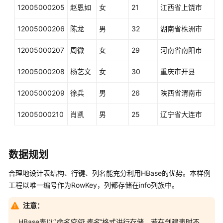
操
12005000205
赵恩如
女
21
江西省上饶市
作
指
12005000206
陈龙
男
32
湖南省株洲市
南
（LTS
12005000207
周微
女
29
河南省南阳市
版）
12005000208
杨艺文
女
30
重庆市开县
组
件
12005000209
徐兵
男
26
陕西省渭南市
操
作
12005000210
肖凯
男
25
辽宁省大连市
指
南
（普
数据规划
通
版）
合理地设计表结构、行键、列名能充分利用HBase的优势。本样例
工程以唯一编号作为RowKey，列都存储在info列族中。
最
佳
注意：
实
践
HBase表以“
命名空间
:
表名
”格式进行存储，若在创建表时不