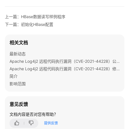
安
全
上一篇：HBase数据读写样例程序
认
证
下一篇：初始化HBase配置
说
明
相关文档
准
最新动态
备
Apache Log4j2 远程代码执行漏洞（CVE-2021-44228）公告
MRS
应
Apache Log4j2 远程代码执行漏洞（CVE-2021-44228）修复指导
用
简介
开
影响范围
发
用
户
意见反馈
快
文档内容是否对您有帮助？
速
提供反馈
开