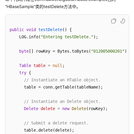
介
“HBaseSample”类的testDelete方法中。
绍
计
费
public
void
testDelete
()
 {

说
    LOG.info(
"Entering testDelete."
);

明
byte
[] rowKey = Bytes.toBytes(
"012005000201"
);

快
速
Table
table
=
null
;

入
try
 {

门
// Instantiate an HTable object.
      table = conn.getTable(tableName);

用
户
指
// Instantiate an Delete object.
南
Delete
delete
=
new
Delete
(rowKey);

组
// Submit a delete request.
件
      table.delete(delete);
