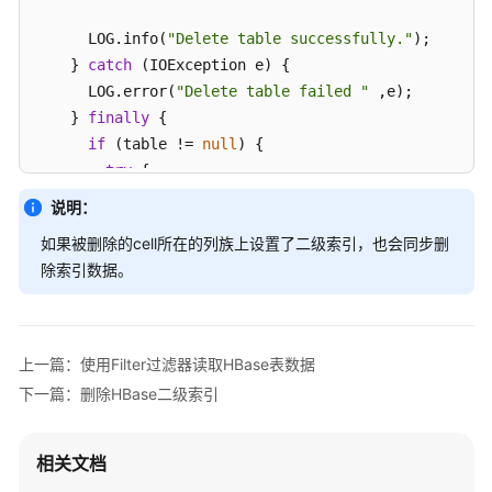
操
作
      LOG.info(
"Delete table successfully."
);

指
    } 
catch
 (IOException e) {

南
      LOG.error(
"Delete table failed "
 ,e);

（LTS
    } 
finally
 {

版）
if
 (table != 
null
) {

try
 {

组
件
// Close the HTable object.
说明：
操
          table.close();

如果被删除的cell所在的列族上设置了二级索引，也会同步删
作
        } 
catch
 (IOException e) {

指
除索引数据。
          LOG.error(
"Close table failed "
 ,e);

南
        }

（普
      }

通
    }

上一篇：使用Filter过滤器读取HBase表数据
版）
    LOG.info(
"Exiting testDelete."
);

下一篇：删除HBase二级索引
  }     
最
佳
相关文档
实
践