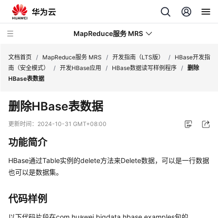
MapReduce服务 MRS
文档首页
/
MapReduce服务 MRS
/
开发指南（LTS版）
/
HBase开发指
南（安全模式）
/
开发HBase应用
/
HBase数据读写样例程序
/
删除
HBase表数据
最
新
删除HBase表数据
动
态
更新时间：
2024-10-31 GMT+08:00
功能简介
服
务
HBase通过Table实例的delete方法来Delete数据，可以是一行数据
公
也可以是数据集。
告
产
代码样例
品
以下代码片段在com.huawei.bigdata.hbase.examples包的