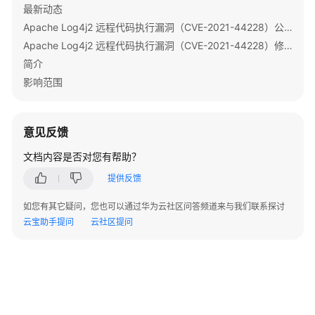
最新动态
Apache Log4j2 远程代码执行漏洞（CVE-2021-44228）公告
开
发
Apache Log4j2 远程代码执行漏洞（CVE-2021-44228）修复指导
指
简介
南
影响范围
开
发
意见反馈
指
南
文档内容是否对您有帮助？
（LTS
提供反馈
版）
如您有其它疑问，您也可以通过华为云社区问答频道来与我们联系探讨
MRS
云宝助手提问
云社区提问
组
件
应
用
开
发