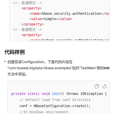
发
<!--普通模式-->
指
<
property
>
南
<
name
>
hbase.security.authentication
</
name
（普
<
value
>
Simple
</
value
>
通
</
property
>
版
<!--普通模式-->
_3.x）
<
property
>
<
name
>
hadoop.security.authentication
</
nam
<
value
>
Simple
</
value
>
MRS
</
property
>
代码样例
应
用
创建双读Configuration，下面代码片段在
开
“com.huawei.bigdata.hbase.examples”包的“TestMain”类的
init
发
方法中添加。
简
介
获
private
static
void
init
() throws IOException
 {

取
// Default load from conf directory
MRS
    conf = HBaseConfiguration.create();

应
//In Windows environment