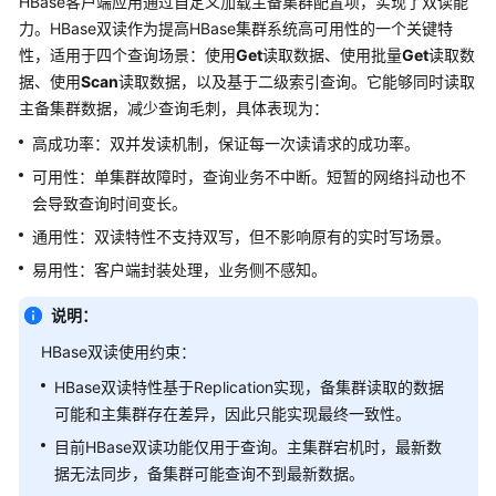
HBase客户端应用通过自定义加载主备集群配置项，实现了双读能
公
力。HBase双读作为提高HBase集群系统高可用性的一个关键特
告
性，适用于四个查询场景：使用
Get
读取数据、使用批量
Get
读取数
据、使用
Scan
读取数据，以及基于二级索引查询。它能够同时读取
产
主备集群数据，减少查询毛刺，具体表现为：
品
介
高成功率：双并发读机制，保证每一次读请求的成功率。
绍
可用性：单集群故障时，查询业务不中断。短暂的网络抖动也不
会导致查询时间变长。
计
费
通用性：双读特性不支持双写，但不影响原有的实时写场景。
说
易用性：客户端封装处理，业务侧不感知。
明
说明：
快
HBase双读使用约束：
速
入
HBase双读特性基于Replication实现，备集群读取的数据
门
可能和主集群存在差异，因此只能实现最终一致性。
目前HBase双读功能仅用于查询。主集群宕机时，最新数
用
据无法同步，备集群可能查询不到最新数据。
户