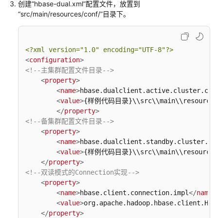
版）
创建“hbase-dual.xml”配置文件，放置到
“src/main/resources/conf/”目录下。
最
佳
实
<?xml version=
"1.0"
 encoding=
"UTF-8"
?>
践
<
configuration
>
<!--主集群配置文件目录-->
开
<
property
>
发
<
name
>
hbase.dualclient.active.cluster.con
指
<
value
>
{样例代码目录}\\src\\main\\resources\
南
</
property
>
<!--备集群配置文件目录-->
<
property
>
开
<
name
>
hbase.dualclient.standby.cluster.co
发
<
value
>
{样例代码目录}\\src\\main\\resources\
指
</
property
>
南
<!--双读模式的Connection实现-->
（LTS
<
property
>
版）
<
name
>
hbase.client.connection.impl
</
name
>
<
value
>
org.apache.hadoop.hbase.client.HBa
开
</
property
>