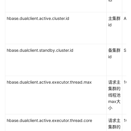
模
式）
hbase.dualclient.active.cluster.id
主集群
ACT
Flink
id
开
发
指
南
hbase.dualclient.standby.cluster.id
备集群
ST
（安
id
全
模
式）
hbase.dualclient.active.executor.thread.max
请求主
100
Flink
集群的
开
线程池
发
max大
指
小
南
（普
hbase.dualclient.active.executor.thread.core
请求主
100
通
集群的
模