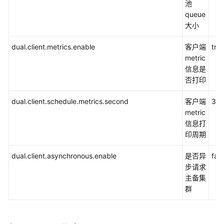
池
开
queue
发
大小
HBase
应
dual.client.metrics.enable
客户端
tru
用
metric
信息是
调
否打印
测
HBase
dual.client.schedule.metrics.second
客户端
30
应
metric
用
信息打
印周期
HBase
应
dual.client.asynchronous.enable
是否异
fals
用
步请求
开
主备集
发
群
常
见
问