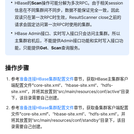
指
HBase的
Scan
操作可能分解为多次RPC。由于相关session
南
信息在不同集群间不同步，数据不能保证完全一致，因此
双读只在第一次RPC时生效，ResultScanner close之前的
组
请求会固定访问第一次RPC时使用的集群。
件
HBase Admin接口、实时写入接口只会访问主集群。所以
操
主集群宕机后，不能提供Admin接口功能和实时写入接口功
作
能，只能提供
Get
、
Scan
查询服务。
指
南
（LTS
操作步骤
版）
参考
准备连接HBase集群配置文件
章节，获取HBase主集群客户
组
端配置文件
“
core-site.xml”、“hbase-site.xml”、“hdfs-
件
site.xml”，并将其放置到“src/main/resources/conf/active”目录
操
下，该目录需要自己创建。
作
参考
准备连接HBase集群配置文件
章节，获取备集群客户端配置
指
文件
“
core-site.xml
”
、“hbase-site.xml”、“hdfs-site.xml”，并
南
将其放置到“src/main/resources/conf/standby”目录下，该目
（普
录需要自己创建。
通