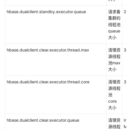
式）
hbase.dualclient.standby.executor.queue
请求备
25
集群的
HBase
线程池
应
queue
用
大小
开
发
hbase.dualclient.clear.executor.thread.max
清理资
30
概
源线程
述
池max
大小
准
备
hbase.dualclient.clear.executor.thread.core
清理资
30
HBase
源线程
应
池
用
core
开
大小
发
环
hbase.dualclient.clear.executor.queue
清理资
Inte
境
源线程
MA