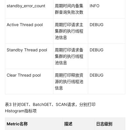
何
standby_error_count
周期时间内备集
INFO
配
群查询失败次数
置
HBase
Active Thread pool
周期打印请求主
DEBUG
双
集群的执行线程
读
池信息
能
力
Standby Thread pool
周期打印请求备
DEBUG
集群的执行线程
配
池信息
置
Windows
Clear Thread pool
周期打印释放资
DEBUG
通
源的执行线程池
过
信息
EIP
访
表3
针对GET、BatchGET、SCAN请求，分别打印
问
Histogram指标项
普
通
Metric名称
描述
日志级别
模