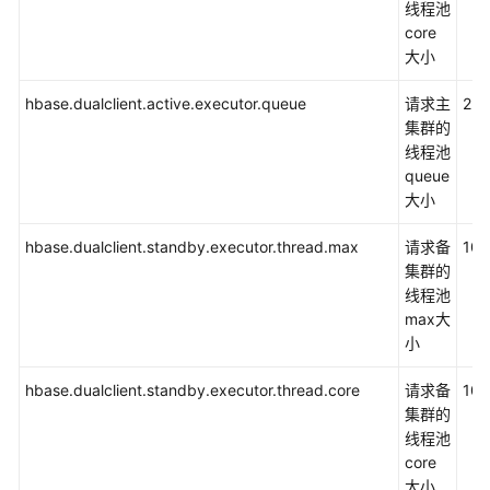
线程池
式）
core
大小
HBase
开
hbase.dualclient.active.executor.queue
请求主
25
发
集群的
指
线程池
南
queue
（安
大小
全
模
hbase.dualclient.standby.executor.thread.max
请求备
100
式）
集群的
线程池
HBase
max大
开
小
发
指
hbase.dualclient.standby.executor.thread.core
请求备
100
南
集群的
（普
线程池
通
core
模
大小