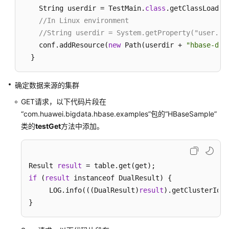
用
    String userdir = TestMain.
class
.getClassLoader
开
//In Linux environment
发
//String userdir = System.getProperty("user.di
样
    conf.addResource(
new
 Path(userdir + 
"hbase-dua
例
工
  }
程
确定数据来源的集群
MRS
GET请求，以下代码片段在
各
“com.huawei.bigdata.hbase.examples”包的“HBaseSample”
组
件
类的
testGet
方法中添加。
样
例
工
Result 
result
 = table.get
(
get
)
程
if
(
result
 instanceof DualResult
)
 {

汇
     LOG.info
(((
DualResult
)
result
)
.getClusterId
()
总
}
MRS
应