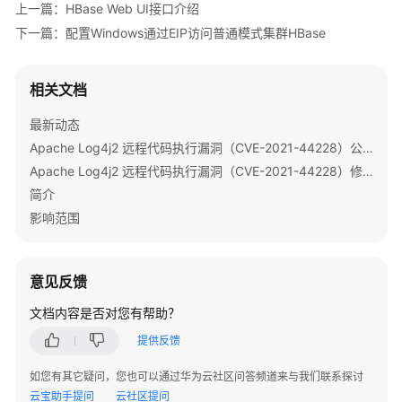
上一篇：HBase Web UI接口介绍
程
下一篇：配置Windows通过EIP访问普通模式集群HBase
序
产
生
相关文档
ServerRpcControllerFactory
异
最新动态
常
Apache Log4j2 远程代码执行漏洞（CVE-2021-44228）公告
如
Apache Log4j2 远程代码执行漏洞（CVE-2021-44228）修复指导
何
简介
处
理
影响范围
BulkLoad
和
意见反馈
Put
文档内容是否对您有帮助？
应
用
提供反馈
场
景
如您有其它疑问，您也可以通过华为云社区问答频道来与我们联系探讨
有
云宝助手提问
云社区提问