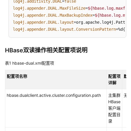
log4j.additivity.DUAL
=
false
本
log4j.appender.DUAL.MaxFileSize
=
${hbase.log.maxfil
与
log4j.appender.DUAL.MaxBackupIndex
=
${hbase.log.max
集
log4j.appender.DUAL.layout
群
log4j.appender.DUAL.layout.ConversionPattern
=%d{IS
对
应
关
系
HBase双读操作相关配置项说明
说
明
表1
hbase-dual.xml配置项
MRS
配置项名称
配置项
默
应
详解
用
开
hbase.dualclient.active.cluster.configuration.path
主集群
无
发
HBase
安
客户端
全
配置目
认
录
证