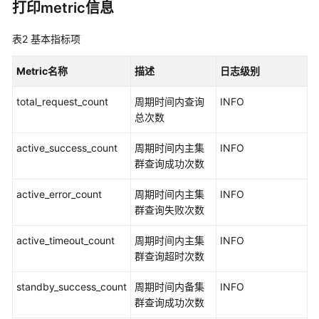
打印metric信息
题
表2
基本指标项
Phoenix
SQL
Metric名称
描述
日志级别
查
询
total_request_count
周期时间内查询
INFO
样
总次数
例
介
active_success_count
周期时间内主集
INFO
绍
群查询成功次数
HBase
active_error_count
周期时间内主集
INFO
对
群查询失败次数
外
接
active_timeout_count
周期时间内主集
INFO
口
群查询超时次数
介
绍
standby_success_count
周期时间内备集
INFO
群查询成功次数
如