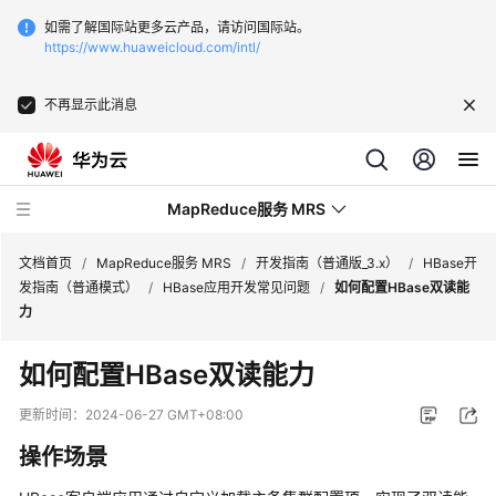
如需了解国际站更多云产品，请访问国际站。
https://www.huaweicloud.com/intl/
不再显示此消息
MapReduce服务 MRS
文档首页
/
MapReduce服务 MRS
/
开发指南（普通版_3.x）
/
HBase开
发指南（普通模式）
/
HBase应用开发常见问题
/
如何配置HBase双读能
力
最
新
如何配置
HBase双读能力
动
态
更新时间：
2024-06-27 GMT+08:00
操作场景
服
务