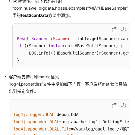
Scan请求，以下代码片段在
用
“com.huawei.bigdata.hbase.examples”包的“HBaseSample”
开
类的
testScanData
方法中添加。
发
开
源
ResultScanner
rScanner
=
jar
包
if
 (rScanner 
instanceof
 HBaseMultiScanner) {

冲
     LOG.info(((HBaseMultiScanner)rScanner).getCl
突
}
列
表
客户端支持打印metric信息
说
“log4j.properties”
文件中增加如下内容，客户端将metric信息输
明
出到指定文件。
MRS
组
件
log4j.logger.DUAL
jar
log4j.appender.DUAL
包
log4j.appender.DUAL.File
版