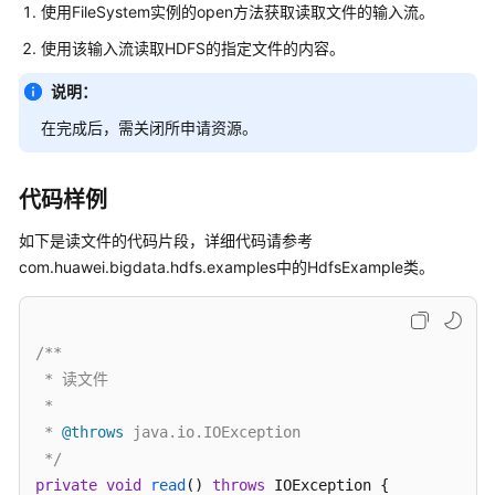
公
使用FileSystem实例的open方法获取读取文件的输入流。
告
使用该输入流读取HDFS的指定文件的内容。
产
说明：
品
在完成后，需关闭所申请资源。
介
绍
代码样例
计
费
如下是读文件的代码片段，详细代码请参考
说
com.huawei.bigdata.hdfs.examples中的HdfsExample类。
明
快
/**

速
 * 读文件

入
门
 *

 * 
@throws
 java.io.IOException

用
 */
户
private
void
read
()
throws
 IOException {
