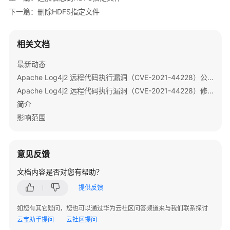
版）
下一篇：删除HDFS指定文件
    }

}
最
佳
相关文档
实
践
最新动态
Apache Log4j2 远程代码执行漏洞（CVE-2021-44228）公告
开
Apache Log4j2 远程代码执行漏洞（CVE-2021-44228）修复指导
发
简介
指
影响范围
南
开
发
意见反馈
指
文档内容是否对您有帮助？
南
（LTS
提供反馈
版）
如您有其它疑问，您也可以通过华为云社区问答频道来与我们联系探讨
云宝助手提问
云社区提问
MRS