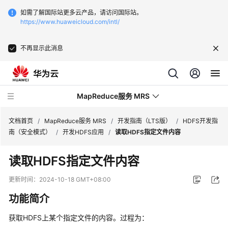
如需了解国际站更多云产品，请访问国际站。
https://www.huaweicloud.com/intl/
不再显示此消息
MapReduce服务 MRS
文档首页
/
MapReduce服务 MRS
/
开发指南（LTS版）
/
HDFS开发指
南（安全模式）
/
开发HDFS应用
/
读取HDFS指定文件内容
最
读取HDFS指定文件内容
新
动
更新时间：
2024-10-18 GMT+08:00
态
功能简介
服
获取HDFS上某个指定文件的内容。过程为：
务