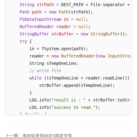
指
String
strPath
=
 DEST_PATH + File.separator + FI
南
Path
path
=
new
Path
(strPath);

FSDataInputStream
in
=
null
;

组
BufferedReader
reader
=
null
;

件
StringBuffer
strBuffer
=
new
StringBuffer
();

操
try
 {

作
        in = fSystem.open(path);

指
        reader = 
new
BufferedReader
(
new
InputStreamR
南
        String sTempOneLine;

（LTS
版）
// write file
while
 ((sTempOneLine = reader.readLine()) !=
组
            strBuffer.append(sTempOneLine);

件
        }

操
        LOG.info(
"result is : "
 + strBuffer.toString
作
        LOG.info(
"success to read."
);

指
    } 
finally
 {

南
// make sure the streams are closed finally.
（普
        IOUtils.closeStream(reader);

通
上一篇：追加信息到HDFS指定文件
        IOUtils.closeStream(in);
