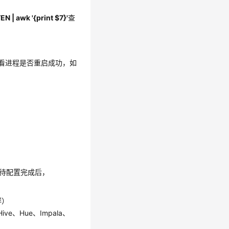
N | awk '{print $7}'
查
看进程是否重启成功，如
等待配置完成后，
群）
ve、Hue、Impala、