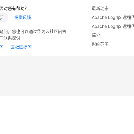
否对您有帮助？
最新动态
提供反馈
疑问，您也可以通过华为云社区问答
简介
们联系探讨
影响范围
问
云社区提问
14
苏B2-20130048号
A2.B1.B2-20070312
注册服务机构：新网、西数