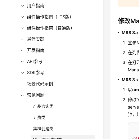
用户指南
组件操作指南（LTS版）
修改M
组件操作指南（普通版）
MRS 3
最佳实践
登录M
开发指南
在列表
API参考
在打
Man
SDK参考
MRS 3
场景代码示例
以
o
常见问题
修改“/
产品咨询类
ser
钟，
计费类
集群创建类
<
s