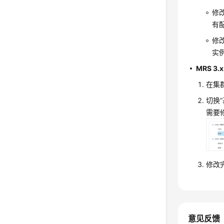
修改
有
修改
实
MRS 3
在集群
切换“
需要
修改
意见反馈