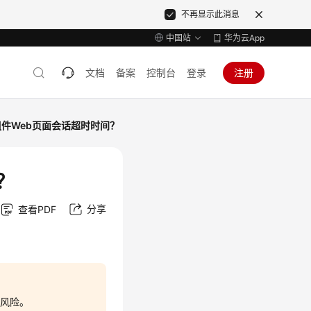
不再显示此消息
中国站
华为云App
文档
备案
控制台
登录
注册
件Web页面会话超时时间？
？
分享
查看PDF
全风险。