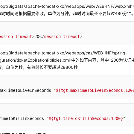
/opt/Bigdata/apache-tomcat-xxx/webapps/web/WEB-INF/web.xml”
超时时间请根据需要修改，单位为分钟，超时时间最长不要超过480分钟
ession-timeout
>
20
</
session-timeout
>
/opt/Bigdata/apache-tomcat-xxx/webapps/cas/WEB-INF/spring-
guration/ticketExpirationPolicies.xml”
中的如下内容，其中1200为认
改，单位为秒，有效时长不要超过28800秒。
maxTimeToLiveInSeconds=
"
${tgt.maxTimeToLiveInSeconds:120
timeToKillInSeconds=
"
${tgt.timeToKillInSeconds:1200}
"