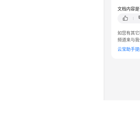
文档内容是
如您有其它
频道来与我
云宝助手提
©2026 Huaweicloud.com 版权所有
黔ICP备20004760号-
增值电信业务经营许可证：B1.B2-20200593 | 代理域名
电子营业执照
贵公网安备 52990002000093号