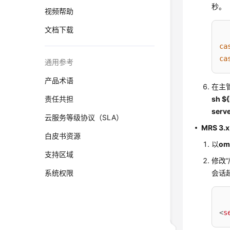
秒。
视频帮助
文档下载
ca
ca
通用参考
产品术语
在主
责任共担
sh $
serve
云服务等级协议（SLA）
MRS 3
白皮书资源
以
o
支持区域
修改
“
系统权限
会话
<
s