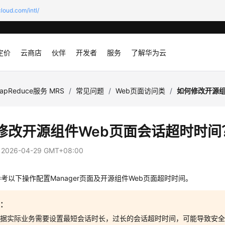
loud.com/intl/
定价
云商店
伙伴
开发者
服务
了解华为云
apReduce服务 MRS
/
常见问题
/
Web页面访问类
/
如何修改开源组
修改开源组件Web页面会话超时时间
：
2026-04-29 GMT+08:00
考以下操作配置Manager页面及开源组件Web页面超时时间。
意：
根据实际业务需要设置最短会话时长，过长的会话超时时间，可能导致安