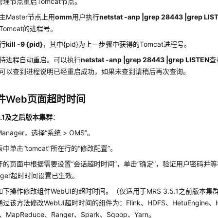
管理节点重启Tomcat节点。
主Master节点上用
omm
用户执行
netstat -anp |grep 28443 |grep LISTE
Tomcat的进程号。
行
kill -9 {pid}
，其中{pid}为上一步骤中获得的Tomcat进程号。
待进程自动重启。可以执行
netstat -anp |grep 28443 |grep LISTEN
查
可以查到进程说明已经重启成功，如果未查到请稍后再次查询。
件Web页面超时时间
.5.1及之后版本集群
：
anager，选择“系统 > OMS”。
中单击“tomcat”所在行的“修改配置”。
开的页面中根据需要设置“会话超时时间”，单击“确定”，验证用户密码并
ager超时时间设置已生效。
下操作修改组件WebUI的超时时间。（仅适用于MRS 3.5.1之前版本集
过该方法修改WebUI超时时间的组件为：Flink、HDFS、HetuEngine、Hi
u、MapReduce、Ranger、Spark、Sqoop、Yarn。