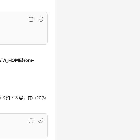
DATA_HOME}/om-
中的如下内容，其中20为
。