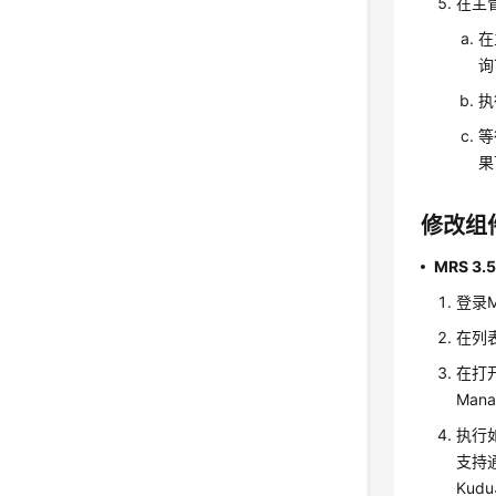
在主
在
询
执
等
果
修改组
MRS 3
登录M
在列表
在打
Man
执行如
支持通
Kud