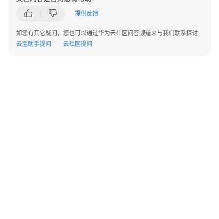
指
提供反馈
南
如您有其它疑问，您也可以通过华为云社区问答频道来与我们联系探讨
组
云宝助手提问
云社区提问
件
操
作
指
南
（LTS
版）
组
件
操
作
指
南
©2026 Huaweicloud.com 版权所有
黔ICP备20004760号-14
苏B2-20130048号
A2.B1.B2-20070312
（普
增值电信业务经营许可证：B1.B2-20200593 | 代理域名注册服务机构：新网、西数
通
电子营业执照
贵公网安备 52990002000093号