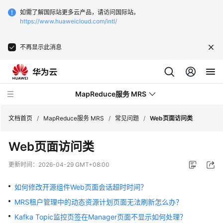
如需了解国际站更多云产品，请访问国际站。
https://www.huaweicloud.com/intl/
不再显示此消息
MapReduce服务 MRS
文档首页
/
MapReduce服务 MRS
/
常见问题
/
Web页面访问类
Web页面访问类
最
新
更新时间：
2026-04-29 GMT+08:00
动
态
如何修改开源组件Web页面会话超时时间？
MRS租户管理中的动态资源计划页面无法刷新怎么办？
服
务
Kafka Topic监控页签在Manager页面不显示如何处理？