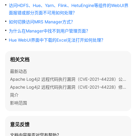
公
访问HDFS、Hue、Yarn、Flink、HetuEngine等组件的WebUI界
告
面报错或部分页面不可用如何处理？
如何切换访问MRS Manager方式？
产
品
为什么在Manager中找不到用户管理页面？
介
Hue WebUI界面中下载的Excel无法打开如何处理？
绍
计
相关文档
费
说
最新动态
明
Apache Log4j2 远程代码执行漏洞（CVE-2021-44228）公告
Apache Log4j2 远程代码执行漏洞（CVE-2021-44228）修复指导
快
简介
速
影响范围
入
门
意见反馈
用
户
文档内容是否对您有帮助？