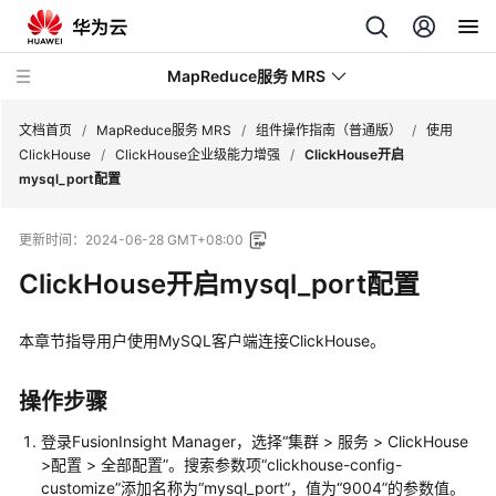
MapReduce服务 MRS
文档首页
/
MapReduce服务 MRS
/
组件操作指南（普通版）
/
使用
ClickHouse
/
ClickHouse企业级能力增强
/
ClickHouse开启
mysql_port配置
最
新
更新时间：
2024-06-28 GMT+08:00
动
态
ClickHouse开启mysql_port配置
服
本章节指导用户使用MySQL客户端连接ClickHouse。
务
公
告
操作步骤
登录FusionInsight Manager，选择“集群 > 服务 > ClickHouse
产
>配置 > 全部配置”。搜索参数项“clickhouse-config-
品
customize”添加名称为“mysql_port”，值为“9004”的参数值。