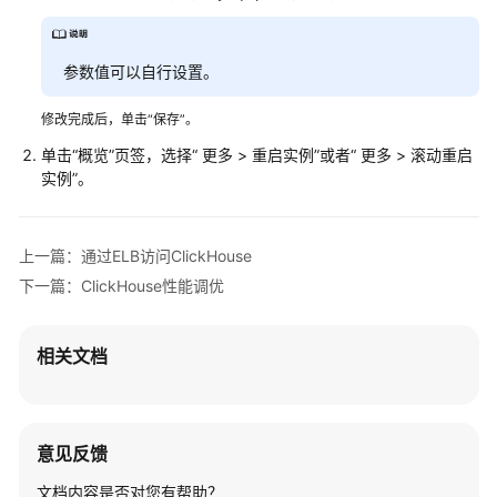
介
绍
参数值可以自行设置。
计
费
修改完成后，单击“保存”。
说
明
单击“概览”页签，选择“ 更多 > 重启实例”或者“ 更多 > 滚动重启
实例”。
快
速
入
上一篇：通过ELB访问ClickHouse
门
下一篇：ClickHouse性能调优
用
户
相关文档
指
南
组
意见反馈
件
文档内容是否对您有帮助？