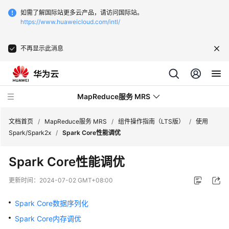
如需了解国际站更多云产品，请访问国际站。
https://www.huaweicloud.com/intl/
不再显示此消息
MapReduce服务 MRS
文档首页
/
MapReduce服务 MRS
/
组件操作指南（LTS版）
/
使用
Spark/Spark2x
/
Spark Core性能调优
最
Spark Core性能调优
新
动
更新时间：
2024-07-02 GMT+08:00
态
Spark Core数据序列化
服
Spark Core内存调优
务