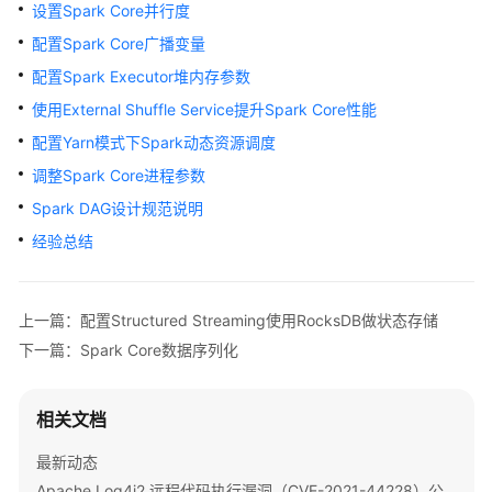
公
设置Spark Core并行度
告
配置Spark Core广播变量
配置Spark Executor堆内存参数
产
品
使用External Shuffle Service提升Spark Core性能
介
配置Yarn模式下Spark动态资源调度
绍
调整Spark Core进程参数
计
Spark DAG设计规范说明
费
经验总结
说
明
上一篇：配置Structured Streaming使用RocksDB做状态存储
快
下一篇：Spark Core数据序列化
速
入
门
相关文档
用
最新动态
户
Apache Log4j2 远程代码执行漏洞（CVE-2021-44228）公告