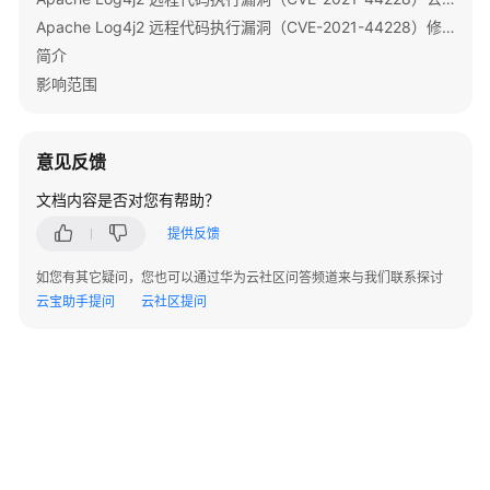
指
Apache Log4j2 远程代码执行漏洞（CVE-2021-44228）修复指导
南
简介
影响范围
组
件
操
作
意见反馈
指
文档内容是否对您有帮助？
南
（LTS
提供反馈
版）
如您有其它疑问，您也可以通过华为云社区问答频道来与我们联系探讨
云宝助手提问
云社区提问
使
用
ClickHouse
使
用
DBService