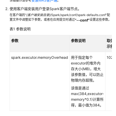
介
安装MRS客户端
详细操作请参考
。
绍
使用客户端安装用户登录Spark客户端节点。
在客户端的“
{客户端安装目录}
/Spark/spark/conf/spark-defaults.conf”配
计
置文件中调整如下参数，或者在应用提交时通过
设置这些参数。
“--conf”
费
表1
参数说明
说
明
参数
参数说明
取值
示例
快
速
spark.executor.memoryOverhead
用于指定每个
1024
入
executor的堆外内
门
存大小(MB)，增大
该参数值，可以防止
用
物理内存超限。
户
指
该值是通过
南
max(384,executor-
memory*0.1)计算所
组
得，最小值为384。
件