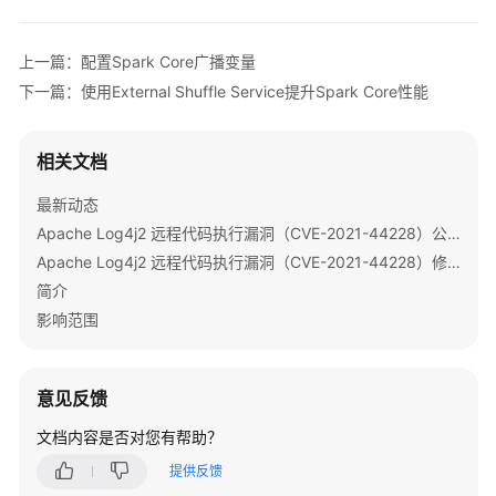
操
作
指
上一篇：配置Spark Core广播变量
南
下一篇：使用External Shuffle Service提升Spark Core性能
（LTS
版）
相关文档
使
用
最新动态
ClickHouse
Apache Log4j2 远程代码执行漏洞（CVE-2021-44228）公告
Apache Log4j2 远程代码执行漏洞（CVE-2021-44228）修复指导
使
简介
用
影响范围
DBService
使
意见反馈
用
Doris
文档内容是否对您有帮助？
提供反馈
使