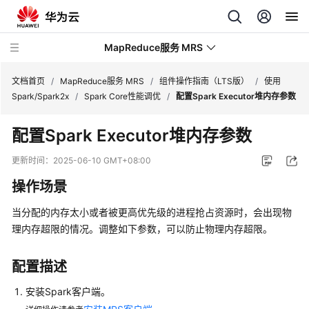
MapReduce服务 MRS
文档首页
/
MapReduce服务 MRS
/
组件操作指南（LTS版）
/
使用
Spark/Spark2x
/
Spark Core性能调优
/
配置Spark Executor堆内存参数
最
配置Spark Executor堆内存参数
新
动
更新时间：
2025-06-10 GMT+08:00
态
操作场景
服
当分配的内存太小或者被更高优先级的进程抢占资源时，会出现物
务
理内存超限的情况。调整如下参数，可以防止物理内存超限。
公
告
配置描述
产
安装Spark客户端。
品