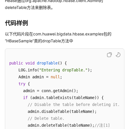
HBase通过org.apache.hadoop.hbase.client.Admin的
公
deleteTable方法来删除表。
告
产
代码样例
品
以下代码片段在com.huawei.bigdata.hbase.examples包的
介
“HBaseSample”类的dropTable方法中
绍
计
费
public
void
dropTable
()
 {

说
    LOG.info(
"Entering dropTable."
);

明
    Admin admin = 
null
;

try
 {

快
      admin = conn.getAdmin();

速
if
 (admin.tableExists(tableName)) {

入
// Disable the table before deleting it.
门
        admin.disableTable(tableName);

// Delete table.
用
户
        admin.deleteTable(tableName);
//注[1]