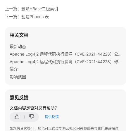
版）
上一篇：删除HBase二级索引
最
下一篇：创建Phoenix表
佳
实
践
相关文档
最新动态
开
发
Apache Log4j2 远程代码执行漏洞（CVE-2021-44228）公告
指
Apache Log4j2 远程代码执行漏洞（CVE-2021-44228）修复指导
南
简介
影响范围
开
发
指
意见反馈
南
（LTS
文档内容是否对您有帮助？
版）
提供反馈
MRS
如您有其它疑问，您也可以通过华为云社区问答频道来与我们联系探讨