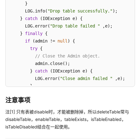
指
      }

南
      LOG.info(
"Drop table successfully."
);

    } 
catch
 (IOException e) {

组
      LOG.error(
"Drop table failed "
 ,e);

件
    } 
finally
 {

操
if
 (admin != 
null
) {

作
try
 {

指
// Close the Admin object.
南
          admin.close();

（LTS
        } 
catch
 (IOException e) {

版）
          LOG.error(
"Close admin failed "
 ,e);

        }

组
件
      }

注意事项
操
    }

作
    LOG.info(
"Exiting dropTable."
);

注[1] 只有表被disable时，才能被删除掉，所以deleteTable常与
指
  }
disableTable，enableTable，tableExists，isTableEnabled，
南
isTableDisabled结合在一起使用。
（普
通