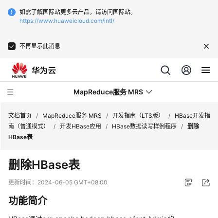
如需了解国际站更多云产品，请访问国际站。
https://www.huaweicloud.com/intl/
不再显示此消息
MapReduce服务 MRS
文档首页
/
MapReduce服务 MRS
/
开发指南（LTS版）
/
HBase开发指
南（普通模式）
/
开发HBase应用
/
HBase数据读写样例程序
/
删除
HBase表
最
新
删除
HBase
表
动
态
更新时间：
2024-06-05 GMT+08:00
功能简介
服
务