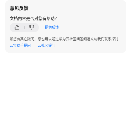
指
意见反馈
南
文档内容是否对您有帮助？
组
提供反馈
件
操
如您有其它疑问，您也可以通过华为云社区问答频道来与我们联系探讨
作
云宝助手提问
云社区提问
指
南
（LTS
版）
组
件
操
作
指
南
（普
通