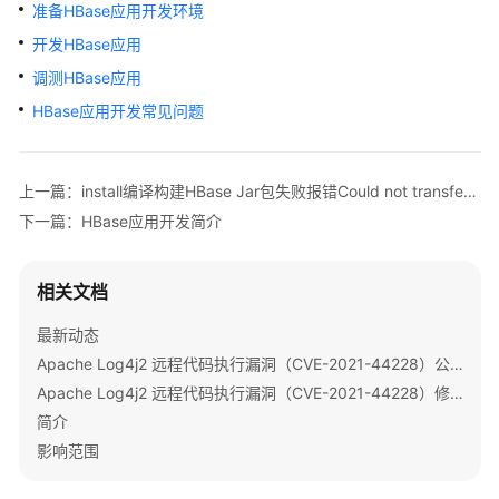
公
准备HBase应用开发环境
告
开发HBase应用
调测HBase应用
产
品
HBase应用开发常见问题
介
绍
上一篇：install编译构建HBase Jar包失败报错Could not transfer artifact如何处理
计
下一篇：HBase应用开发简介
费
说
明
相关文档
最新动态
快
速
Apache Log4j2 远程代码执行漏洞（CVE-2021-44228）公告
入
Apache Log4j2 远程代码执行漏洞（CVE-2021-44228）修复指导
门
简介
影响范围
用
户