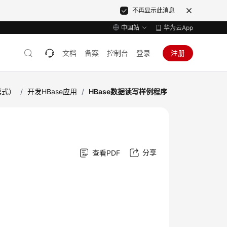
不再显示此消息
中国站
华为云App
文档
备案
控制台
登录
注册
模式）
/
开发HBase应用
/
HBase数据读写样例程序
分享
查看PDF