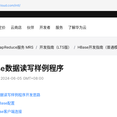
loud.com/intl/
定价
云商店
伙伴
开发者
服务
了解华为云
apReduce服务 MRS
/
开发指南（LTS版）
/
HBase开发指南（普通
se数据读写
样
例程序
：
2024-06-05 GMT+08:00
e数据读写样例程序开发思路
Base配置
ase客户端连接