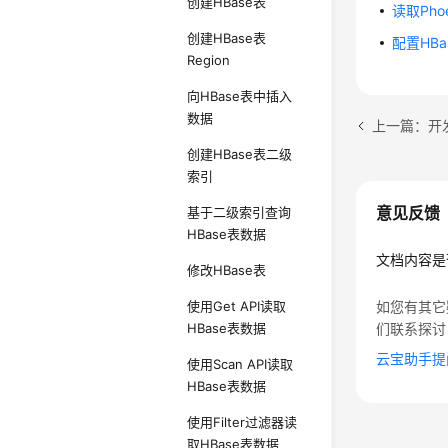
创建HBase表
读取Pho
创建HBase表
配置HB
Region
向HBase表中插入
数据
上一篇：开发
创建HBase表二级
索引
意见反馈
基于二级索引查询
HBase表数据
文档内容是
修改HBase表
使用Get API读取
如您有其它
HBase表数据
们联系探讨
云宝助手提
使用Scan API读取
HBase表数据
使用Filter过滤器读
取HBase表数据