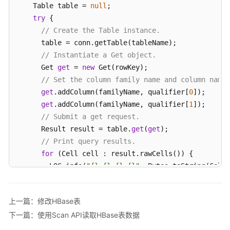
指
    Table table = 
null
;

南
try
 {

// Create the Table instance.
组
      table = conn.getTable(tableName);

件
// Instantiate a Get object.
操
      Get 
get
 = 
new
 Get(rowKey);

作
// Set the column family name and column name.
指
get
.addColumn(familyName, qualifier[
0
]);

南
get
.addColumn(familyName, qualifier[
1
]);

（LTS
// Submit a get request.
版）
      Result result = table.
get
(
get
);

// Print query results.
组
件
for
 (Cell cell : result.rawCells()) {

操
        LOG.info(
"{}:{},{},{}"
, Bytes.toString(CellU
作
                    Bytes.toString(CellUtil.cloneFam
指
                    Bytes.toString(CellUtil.cloneVal
南
上一篇：修改HBase表
      }

（普
下一篇：使用Scan API读取HBase表数据
      LOG.info(
"Get data successfully."
);

通
    } 
catch
 (IOException e) {
