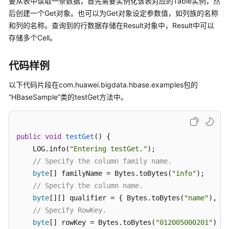
要从表中读取一条数据，首先需要实例化该表对应的Table实例，然
公
后创建一个Get对象。也可以为Get对象设定参数值，如列族的名称
告
和列的名称。查询到的行数据存储在Result对象中，Result中可以
存储多个Cell。
产
品
介
代码样例
绍
以下代码片段在com.huawei.bigdata.hbase.examples包的
计
“HBaseSample”类的testGet方法中
。
费
说
明
public
void
testGet
()
 {

    LOG.info(
"Entering testGet."
);

快
// Specify the column family name.
速
byte
[] familyName = Bytes.toBytes(
"info"
);

入
// Specify the column name.
门
byte
[][] qualifier = { Bytes.toBytes(
"name"
), By
// Specify RowKey.
用
户
byte
[] rowKey = Bytes.toBytes(
"012005000201"
);
