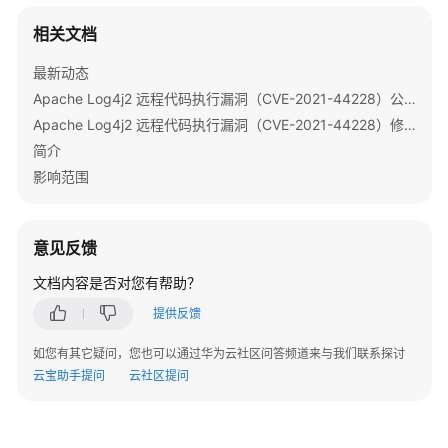
版）
      LOG.error(
"Get data failed "
 ,e);

相关文档
    } 
finally
 {

最
if
 (table != 
null
) {

最新动态
佳
try
 {

实
Apache Log4j2 远程代码执行漏洞（CVE-2021-44228）公告
// Close the HTable object.
践
Apache Log4j2 远程代码执行漏洞（CVE-2021-44228）修复指导
          table.close();

简介
开
        } 
catch
 (IOException e) {

影响范围
发
          LOG.error(
"Close table failed "
 ,e);

指
        }

南
      }

意见反馈
    }

开
文档内容是否对您有帮助？
    LOG.info(
"Exiting testGet."
);

发
  } 
提供反馈
指
南
如您有其它疑问，您也可以通过华为云社区问答频道来与我们联系探讨
（LTS
云宝助手提问
云社区提问
版）
MRS