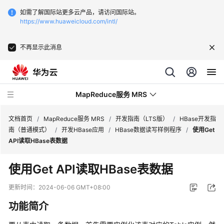
如需了解国际站更多云产品，请访问国际站。
https://www.huaweicloud.com/intl/
不再显示此消息
MapReduce服务 MRS
文档首页
/
MapReduce服务 MRS
/
开发指南（LTS版）
/
HBase开发指
南（普通模式）
/
开发HBase应用
/
HBase数据读写样例程序
/
使用Get
API读取HBase表数据
最
新
使用Get API读取HBase表数据
动
态
更新时间：
2024-06-06 GMT+08:00
功能简介
服
务