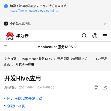
如需了解国际站更多云产品，请访问国际站。
https://www.huaweicloud.com/intl/
不再显示此消息
MapReduce服务 MRS
文档首页
/
MapReduce服务 MRS
/
开发指南（普通版_2.x）
/
Hive开发
指南
/
开发Hive应用
最
开发Hive应用
新
动
更新时间：
2024-06-14 GMT+08:00
态
Hive样例程序开发思路
服
创建Hive表
务