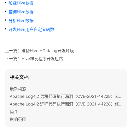
公
加载Hive数据
告
查询Hive数据
分析Hive数据
产
品
开发Hive用户自定义函数
介
绍
上一篇：准备Hive HCatalog开发环境
计
下一篇：Hive样例程序开发思路
费
说
明
相关文档
最新动态
快
速
Apache Log4j2 远程代码执行漏洞（CVE-2021-44228）公告
入
Apache Log4j2 远程代码执行漏洞（CVE-2021-44228）修复指导
门
简介
影响范围
用
户