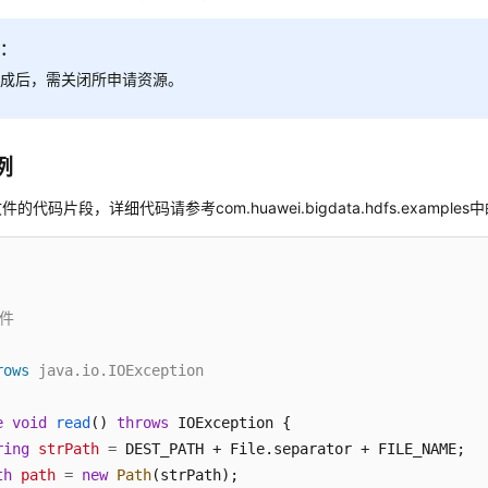
明：
完成后，需关闭所申请资源。
例
的代码片段，详细代码请参考com.huawei.bigdata.hdfs.examples中的
件

rows
 java.io.IOException

e
void
read
()
throws
 IOException {

ring
strPath
=
 DEST_PATH + File.separator + FILE_NAME;

th
path
=
new
Path
(strPath);
