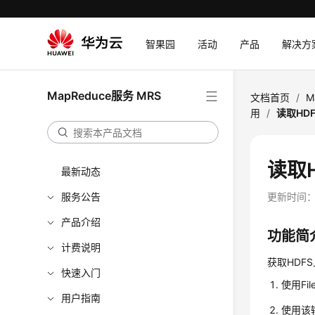
智果园
活动
产品
解决方
MapReduce服务 MRS
文档首页
/
M
用
/
读取HD
读取
最新动态
服务公告
更新时间
产品介绍
功能简
计费说明
获取HDF
快速入门
使用Fi
用户指南
使用该