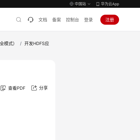
中国站
华为云App
文档
备案
控制台
登录
注册
安全模式）
/
开发HDFS应
分享
查看PDF