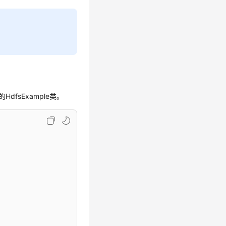
HdfsExample类。