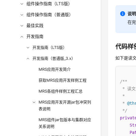
组件操作指南（LTS版）
说
组件操作指南（普通版）
在
最佳实践
开发指南
代码样
开发指南（LTS版）
如下是读文件
开发指南（普通版_3.x）
MRS应用开发简介
获取MRS应用开发样例工程
/**

 * 读文
MRS各组件样例工程汇总
 *

MRS应用开发开源jar包冲突列
 * 
@th
表说明
 */
privat
MRS组件jar包版本与集群对应
St
关系说明
Pa