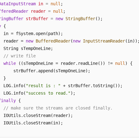
DataInputStream
in
=
null
;

fferedReader
reader
=
null
;

ringBuffer
strBuffer
=
new
StringBuffer
();

y
 {

  in = fSystem.open(path);

  reader = 
new
BufferedReader
(
new
InputStreamReader
(in));
  String sTempOneLine;

// write file
while
 ((sTempOneLine = reader.readLine()) != 
null
) {

      strBuffer.append(sTempOneLine);

 }

  LOG.info(
"result is : "
 + strBuffer.toString());

  LOG.info(
"success to read."
);

finally
 {

// make sure the streams are closed finally.
  IOUtils.closeStream(reader);

  IOUtils.closeStream(in);
