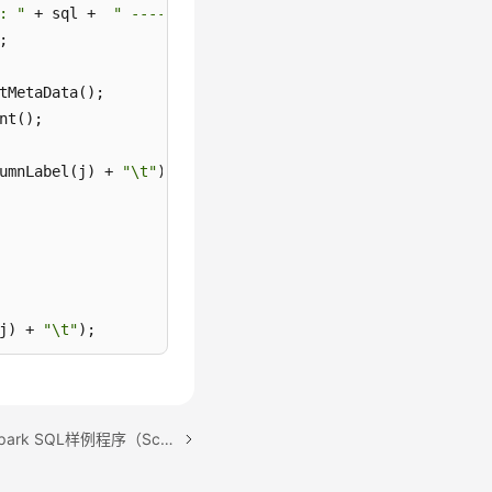
: "
 + sql +  
" ----"
);



tMetaData();

t();

umnLabel(j) + 
"\t"
);

j) + 
"\t"
);

 "
 + sql +  
" ----"
);

下一篇：通过JDBC访问Spark SQL样例程序（Scala）