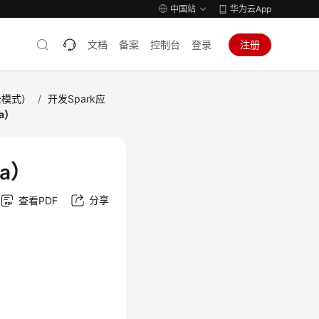
中国站
华为云App
文档
备案
控制台
登录
注册
全模式）
/
开发Spark应
a）
va）
分享
查看PDF