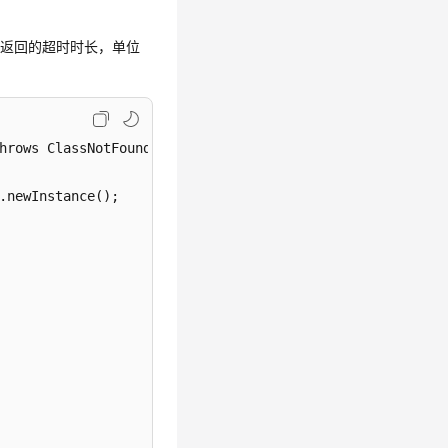
等待服务返回的超时时长，单位
hrows ClassNotFoundException, SQLException
 {

.newInstance();
