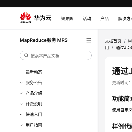
智果园
活动
产品
解决方
MapReduce服务 MRS
文档首页
/
M
用
/
通过JDB
通过J
最新动态
服务公告
更新时间
产品介绍
功能简
计费说明
使用自定义
快速入门
用户指南
样例代