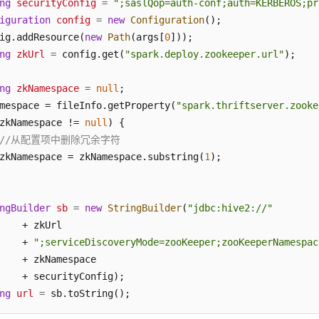
ng
securityConfig
=
";saslQop=auth-conf;auth=KERBEROS;
iguration
config
=
new
Configuration
();

ig.addResource(
new
Path
(args[
0
ng
zkUrl
=
 config.get(
"spark.deploy.zookeeper.url"
);

ng
zkNamespace
=
null
;

mespace = fileInfo.getProperty(
"spark.thriftserver.zooke
zkNamespace != 
null
) {

//从配置项中删除冗余字符
zkNamespace = zkNamespace.substring(
1
);

ngBuilder
sb
=
new
StringBuilder
(
"jdbc:hive2://"
    + zkUrl

    + 
";serviceDiscoveryMode=zooKeeper;zooKeeperNamespac
    + zkNamespace

ng
url
=
 sb.toString();