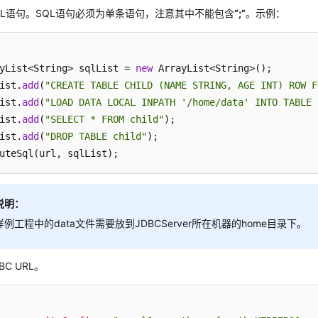
QL语句。SQL语句必须为单条语句，注意其中不能包含
“;”
。示例：
yList<String> sqlList = 
new
 ArrayList<String>();

ist.
add
(
"CREATE TABLE CHILD (NAME STRING, AGE INT) ROW F
ist.
add
(
"LOAD DATA LOCAL INPATH '/home/data' INTO TABLE 
ist.
add
(
"SELECT * FROM child"
);

ist.
add
(
"DROP TABLE child"
);

uteSql(url, sqlList);
说明：
样例工程中的data文件需要放到JDBCServer所在机器的home目录下。
BC URL。