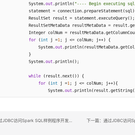
            System.
out
.println(
"---- Begin executing sql
            statement = connection.prepareStatement(sql);
            ResultSet result = statement.executeQuery();

            ResultSetMetaData resultMetaData = result.ge
            Integer colNum = resultMetaData.getColumnCoun
for
 (
int
 j =
1
; j <= colNum; j++) {

                System.
out
.println(resultMetaData.getCol
            }

            System.
out
.println();

while
 (result.next()) {

for
 (
int
 j =
1
; j <= colNum; j++){

                    System.
out
.println(result.getString(
                }

                System.
out
.println();

            }

            System.
out
.println(
"---- Done executing sql:
上一篇：通过JDBC访问Spark SQL样例程序开发思路
        }
