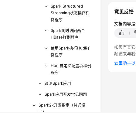
Spark Structured
意见反馈
Streaming状态操作样
    
例程序
    
文档内容是
    
Spark同时访问两个
HBase样例程序
    
如您有其它
使用Spark执行Hudi样
    
频道来与我
例程序
云宝助手提
    
Hudi自定义配置项样例
    
程序
    
调测Spark应用
    
Spark应用开发常见问题
Spark2x开发指南（普通模
式）
©2026 Huaweicloud.com 版权所有
黔ICP备20004760号-
YARN开发指南（安全模式）
增值电信业务经营许可证：B1.B2-20200593 | 代理域名
YARN开发指南（普通模式）
电子营业执照
贵公网安备 52990002000093号