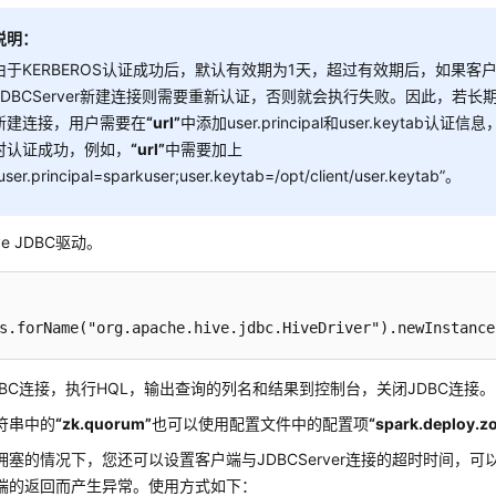
说明：
由于KERBEROS认证成功后，默认有效期为1天，超过有效期后，如果客
JDBCServer新建连接则需要重新认证，否则就会执行失败。因此，若
新建连接，用户需要在
“url”
中添加user.principal和user.keytab
时认证成功，例如，
“url”
中需要加上
user.principal=sparkuser;user.keytab=/opt/client/user.keytab”。
ve JDBC驱动。
s
.forName
("org.apache.hive.jdbc.HiveDriver")
.newInstance
DBC连接，执行HQL，输出查询的列名和结果到控制台，关闭JDBC连接。
符串中的
“zk.quorum”
也可以使用配置文件中的配置项
“spark.deploy.z
拥塞的情况下，您还可以设置客户端与JDBCServer连接的超时时间，
端的返回而产生异常。使用方式如下：