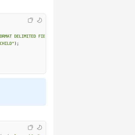
ORMAT DELIMITED FIELDS TERMINATED BY ','"
);

CHILD"
);
