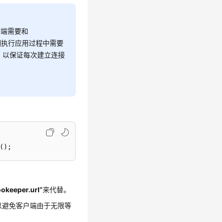
户端需要和
长期执行应用过程中需要
认证信息，以保证每次建立连接
();
ookeeper.url”
来代替。
可以避免客户端由于无限等