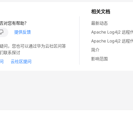
相关文档
    } 
catch
 (Exception e) {

        e.printStackTrace();

否对您有帮助？
最新动态
    } 
finally
 {

提供反馈
if
 (
null
 != statement) {

            statement.close();

疑问，您也可以通过华为云社区问答
        }

简介
们联系探讨
if
 (
null
 != connection) {

影响范围
问
云社区提问
            connection.close();

        }

    }

}
14
苏B2-20130048号
A2.B1.B2-20070312
注册服务机构：新网、西数