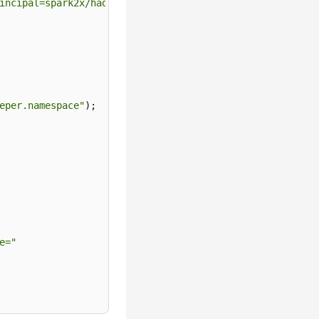
principal=spark2x/hadoop.<系统域名>@<系统域名>;user.principal=
eper.namespace"
e="