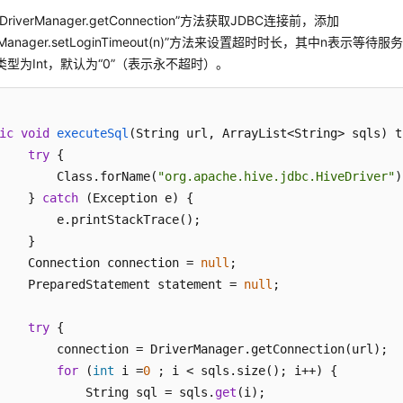
riverManager.getConnection”方法获取JDBC连接前，添加
verManager.setLoginTimeout(n)”方法来设置超时时长，其中n表示
类型为Int，默认为“0”（表示永不超时）。
ic
void
executeSql
(
String url, ArrayList<String> sqls
) t
try
 {

        Class.forName(
"org.apache.hive.jdbc.HiveDriver"
)
    } 
catch
 (Exception e) {

        e.printStackTrace();

    }

    Connection connection = 
null
;

    PreparedStatement statement = 
null
;

try
 {

        connection = DriverManager.getConnection(url);

for
 (
int
 i =
0
 ; i < sqls.size(); i++) {

            String sql = sqls.
get
(i);
