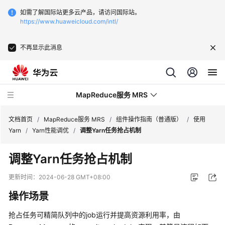
如需了解国际站更多云产品，请访问国际站。
https://www.huaweicloud.com/intl/
不再显示此消息
MapReduce服务 MRS
文档首页
/
MapReduce服务 MRS
/
组件操作指南（普通版）
/
使用
Yarn
/
Yarn性能调优
/
调整Yarn任务抢占机制
最
调整Yarn任务抢占机制
新
动
更新时间：
2024-06-28 GMT+08:00
态
操作场景
服
抢占任务可精简队列中的job运行并提高资源利用率，由
务