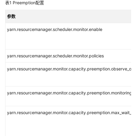
表1
指
Preemption配置
南
参数
组
yarn.resourcemanager.scheduler.monitor.enable
件
操
作
指
yarn.resourcemanager.scheduler.monitor.policies
南
（LTS
yarn.resourcemanager.monitor.capacity.preemption.observe_onl
版）
组
件
yarn.resourcemanager.monitor.capacity.preemption.monitoring_in
操
作
指
yarn.resourcemanager.monitor.capacity.preemption.max_wait_bef
南
（普
通