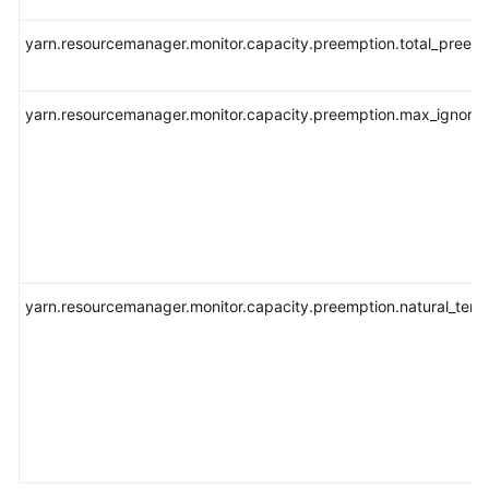
版）
yarn.resourcemanager.monitor.capacity.preemption.total_preem
使
用
ClickHouse
yarn.resourcemanager.monitor.capacity.preemption.max_ignore
使
用
DBService
使
用
Flink
yarn.resourcemanager.monitor.capacity.preemption.natural_termi
使
用
Flume
使
用