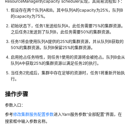
ResourceManager的capacity scheduler实现，其简易流程如下：
公
告
假设存在两个队列A和B。其中队列A的capacity为25%，队列B
的capacity为75%。
产
初始状态下，任务1发送给队列A，此任务需要75%的集群资源。
品
之后任务2发送到了队列B，此任务需要50%的集群资源。
介
绍
任务1将会使用队列A提供的25%的集群资源，并从队列B获取的
50%的集群资源。队列B保留25%的集群资源。
计
启用抢占任务特性，则任务1使用的资源将会被抢占。队列B会从
费
队列A中获取25%的集群资源以满足任务2的执行。
说
当任务2完成后，集群中存在足够的资源时，任务1将重新开始执
明
行。
快
操作步骤
速
入
参数入口：
门
参考
修改集群服务配置参数
进入Yarn服务参数“全部配置”界面，在
用
搜索框中输入参数名称。
户