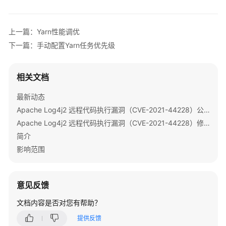
HBase
使
上一篇：Yarn性能调优
用
下一篇：手动配置Yarn任务优先级
HDFS
使
相关文档
用
Hive
最新动态
Apache Log4j2 远程代码执行漏洞（CVE-2021-44228）公告
使
Apache Log4j2 远程代码执行漏洞（CVE-2021-44228）修复指导
用
简介
Hudi
影响范围
使
用
意见反馈
Hue（MRS
3.x
文档内容是否对您有帮助？
之
前
提供反馈