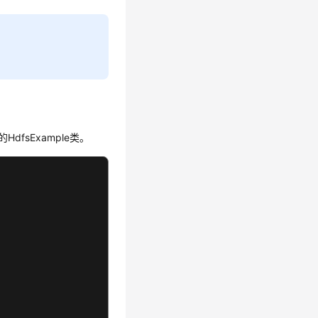
HdfsExample类。