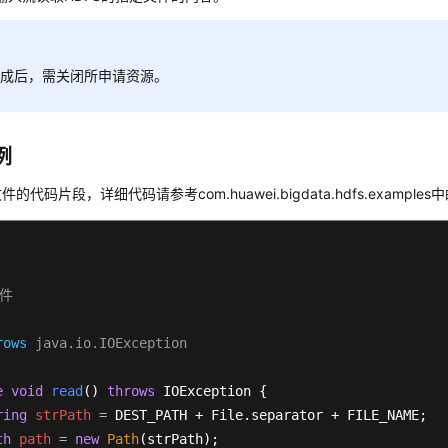
完成后，需关闭所申请资源。
例
的代码片段，详细代码请参考com.huawei.bigdata.hdfs.examples中的
件

rows
 java.io.IOException

e
void
read
()
throws
 IOException {

ring
strPath
=
 DEST_PATH + File.separator + FILE_NAME;

th
path
=
new
Path
(strPath);
