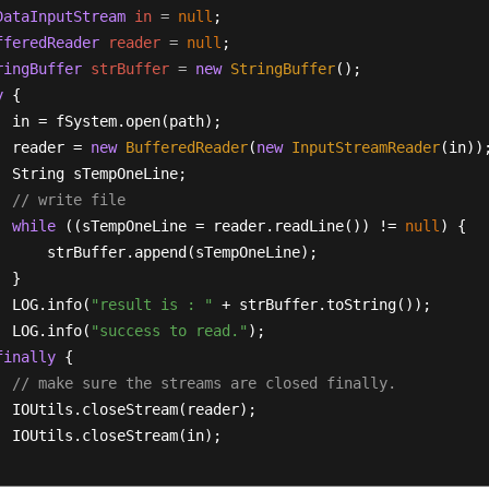
DataInputStream
in
=
null
;

fferedReader
reader
=
null
;

ringBuffer
strBuffer
=
new
StringBuffer
();

y
 {

  in = fSystem.open(path);

  reader = 
new
BufferedReader
(
new
InputStreamReader
(in));
  String sTempOneLine;

// write file
while
 ((sTempOneLine = reader.readLine()) != 
null
) {

      strBuffer.append(sTempOneLine);

 }

  LOG.info(
"result is : "
 + strBuffer.toString());

  LOG.info(
"success to read."
);

finally
 {

// make sure the streams are closed finally.
  IOUtils.closeStream(reader);

  IOUtils.closeStream(in);
