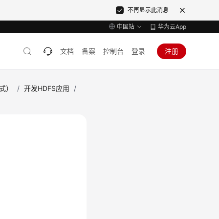
不再显示此消息
中国站
华为云App
文档
备案
控制台
登录
注册
模式）
/
开发HDFS应用
/