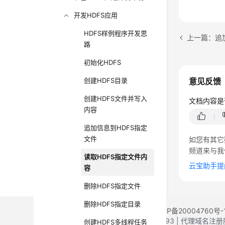
开发HDFS应用
HDFS样例程序开发思
上一篇：追
路
初始化HDFS
创建HDFS目录
意见反馈
创建HDFS文件并写入
文档内容是
内容
追加信息到HDFS指定
文件
如您有其它
频道来与我
读取HDFS指定文件内
云宝助手提
容
删除HDFS指定文件
删除HDFS指定目录
©2026 Huaweicloud.com 版权所有
黔ICP备20004760号-
增值电信业务经营许可证：B1.B2-20200593 | 代理域名
创建HDFS多线程任务