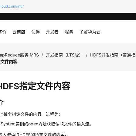
loud.com/intl/
定价
云商店
伙伴
开发者
服务
了解华为云
apReduce服务 MRS
/
开发指南（LTS版）
/
HDFS开发指南（普通
定文件内容
HDFS指定文件内容
介
S上某个指定文件的内容。过程为：
leSystem实例的open方法获取读取文件的输入流。
输入流读取HDFS的指定文件的内容。